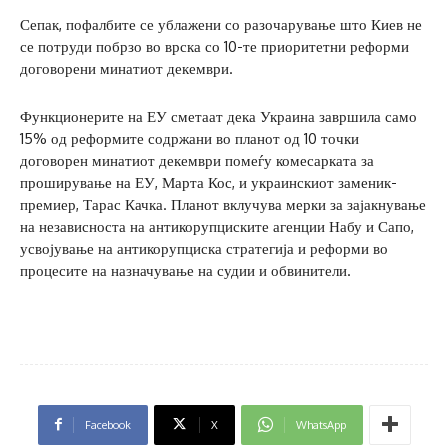
Сепак, пофалбите се ублажени со разочарување што Киев не
се потруди побрзо во врска со 10-те приоритетни реформи
договорени минатиот декември.
Функционерите на ЕУ сметаат дека Украина завршила само
15% од реформите содржани во планот од 10 точки
договорен минатиот декември помеѓу комесарката за
проширување на ЕУ, Марта Кос, и украинскиот заменик-
премиер, Тарас Качка. Планот вклучува мерки за зајакнување
на независноста на антикорупциските агенции Набу и Сапо,
усвојување на антикорупциска стратегија и реформи во
процесите на назначување на судии и обвинители.
Facebook
X
WhatsApp