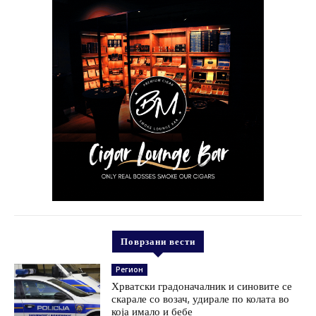
Поврзани вести
Регион
Хрватски градоначалник и синовите се
скарале со возач, удирале по колата во
која имало и бебе