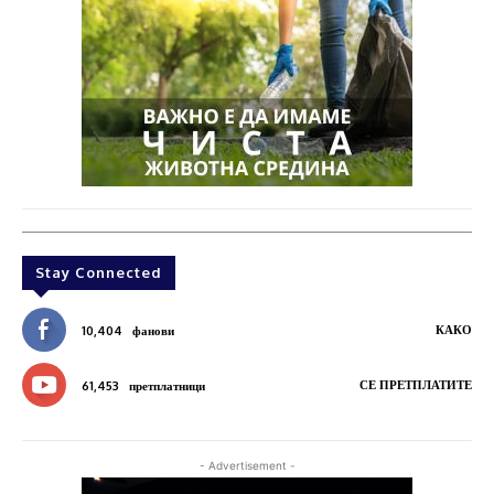
Stay Connected
КАКО
10,404
фанови
СЕ ПРЕТПЛАТИТЕ
61,453
претплатници
- Advertisement -