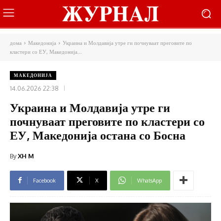
дома
Македонија
Украина и Молдавија утре ги почнуваат преговите по
кластери со ЕУ, Македонија...
МАКЕДОНИЈА
14.06.2026 22:38
Украина и Молдавија утре ги
почнуваат преговите по кластери со
ЕУ, Македонија остана со Босна
By
XH M
Facebook
X
WhatsApp