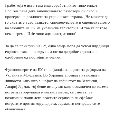
Грабе, која е исто така виш соработник во тинк-тенкот
Бројгел, рече дека започнувањето разговори би било и
проверка на реалноста за украинската страна. „Не можете да
го скратите усвојувањето, спроведувањето и спроведувањето
на законите на ЕУ на украинска територија. И тоа ќе потрае
некое време. И ќе чини административно“.
За да се приклучи на ЕУ, една земја мора да усвои илјадници
европски закони и одлуки, а потоа да добие едногласно
одобрение од постојните членки.
Функционерите на ЕУ ги пофалија напорите за реформи на
Украина и Молдавија. Во Украина, апсењата на познати
личности, како што е шефот на кабинетот на Зеленски,
Андриј Јермак, кој беше именуван како осомничен во голема
истрага за корупција минатиот месец, се сметаат за
позитивни знаци дека властите сериозно ги сфаќаат
истрагите против корупцијата. Јермак ги негираше сите
обвинувања.