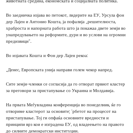
животната средина, економската и социјалната политика.
Во заедничка изјава во петокот, лидерите на ЕУ, Урсула фон
дер Лајен и Антонио Кошта, ја пофалија „решителноста,
храброста и напорната работа што ја покажаа двете земји во
унапредувањето на реформите, дури и во услови на огромни
предизвици“.
Во изјавата Кошта и Фон дер Лајен рекоа:
„Денес, Европската унија направи голем чекор напред.
Сите земји-членки се согласија да го отворат првиот кластер
за преговори за пристапување со Украина и Молдавија.
На првата Меѓувладина конференција во понеделник, ќе го
отвориме кластерот за основите; ‘рбетот на процесот на
пристапување. Тој ги опфаќа основните вредности и
принципи врз кои е изградена ЕУ, од владеењето на правото
до силните демократски институции.