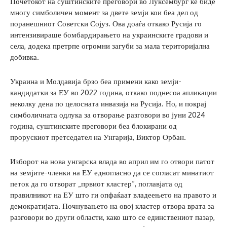
Почетокот на суштинските преговори во Луксембург ќе биде
многу симболичен момент за двете земји кои беа дел од
поранешниот Советски Сојуз. Ова доаѓа откако Русија го
интензивираше бомбардирањето на украинските градови и
села, додека претрпе огромни загуби за мала територијална
добивка.
Украина и Молдавија брзо беа примени како земји-
кандидатки за ЕУ ​​во 2022 година, откако поднесоа апликации
неколку дена по целосната инвазија на Русија. Но, и покрај
симболичната одлука за отворање разговори во јуни 2024
година, суштинските преговори беа блокирани од
прорускиот претседател на Унгарија, Виктор Орбан.
Изборот на нова унгарска влада во април им го отвори патот
на земјите-членки на ЕУ едногласно да се согласат минатиот
петок да го отворат „првиот кластер“, поглавјата од
правилникот на ЕУ што ги опфаќаат владеењето на правото и
демократијата. Почнувањето на овој кластер отвора врата за
разговори во други области, како што се единствениот пазар,