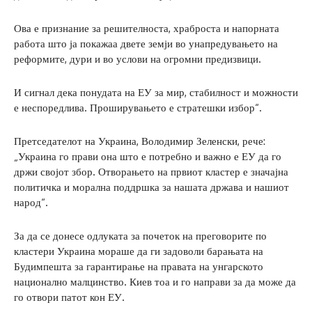
Ова е признание за решителноста, храброста и напорната
работа што ја покажаа двете земји во унапредувањето на
реформите, дури и во услови на огромни предизвици.
И сигнал дека понудата на ЕУ за мир, стабилност и можности
е неспоредлива. Проширувањето е стратешки избор“.
Претседателот на Украина, Володимир Зеленски, рече:
„Украина го прави она што е потребно и важно е ЕУ да го
држи својот збор. Отворањето на првиот кластер е значајна
политичка и морална поддршка за нашата држава и нашиот
народ“.
За да се донесе одлуката за почеток на преговорите по
кластери Украина мораше да ги задоволи барањата на
Будимпешта за гарантирање на правата на унгарското
национално малцинство. Киев тоа и го направи за да може да
го отвори патот кон ЕУ.