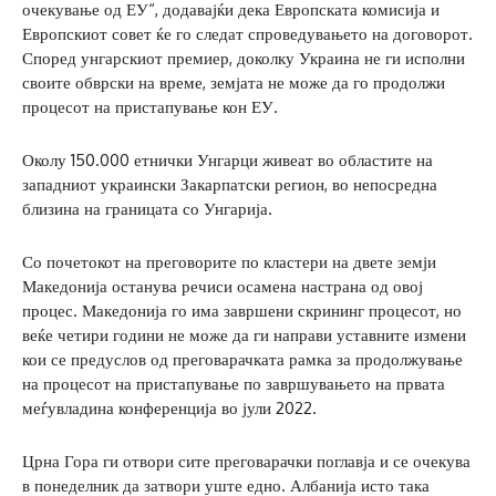
очекување од ЕУ“, додавајќи дека Европската комисија и
Европскиот совет ќе го следат спроведувањето на договорот.
Според унгарскиот премиер, доколку Украина не ги исполни
своите обврски на време, земјата не може да го продолжи
процесот на пристапување кон ЕУ.
Околу 150.000 етнички Унгарци живеат во областите на
западниот украински Закарпатски регион, во непосредна
близина на границата со Унгарија.
Со почетокот на преговорите по кластери на двете земји
Македонија останува речиси осамена настрана од овој
процес. Македонија го има завршени скрининг процесот, но
веќе четири години не може да ги направи уставните измени
кои се предуслов од преговарачката рамка за продолжување
на процесот на пристапување по завршувањето на првата
меѓувладина конференција во јули 2022.
Црна Гора ги отвори сите преговарачки поглавја и се очекува
в понеделник да затвори уште едно. Албанија исто така