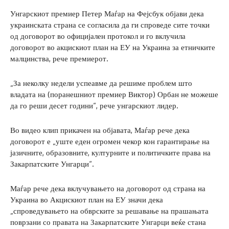
Унгарскиот премиер Петер Маѓар на Фејсбук објави дека
украинската страна се согласила да ги спроведе сите точки
од договорот во официјален протокол и го вклучила
договорот во акцискиот план на ЕУ на Украина за етничките
малцинства, рече премиерот.
„За неколку недели успеавме да решиме проблем што
владата на (поранешниот премиер Виктор) Орбан не можеше
да го реши десет години“, рече унгарскиот лидер.
Во видео клип прикачен на објавата, Маѓар рече дека
договорот е „уште еден огромен чекор кон гарантирање на
јазичните, образовните, културните и политичките права на
Закарпатските Унгарци“.
Маѓар рече дека вклучувањето на договорот од страна на
Украина во Акцискиот план на ЕУ значи дека
„спроведувањето на обврските за решавање на прашањата
поврзани со правата на Закарпатските Унгарци веќе стана