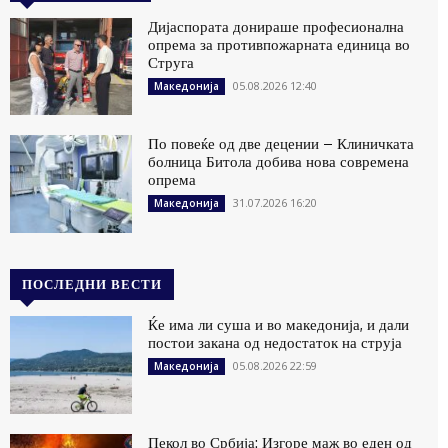
Дијаспората донираше професионална
опрема за противпожарната единица во
Струга
05.08.2026 12:40
Македонија
По повеќе од две децении – Клиничката
болница Битола добива нова современа
опрема
31.07.2026 16:20
Македонија
ПОСЛЕДНИ ВЕСТИ
Ќе има ли суша и во македонија, и дали
постои закана од недостаток на струја
05.08.2026 22:59
Македонија
Пекол во Србија: Изгоре маж во еден од