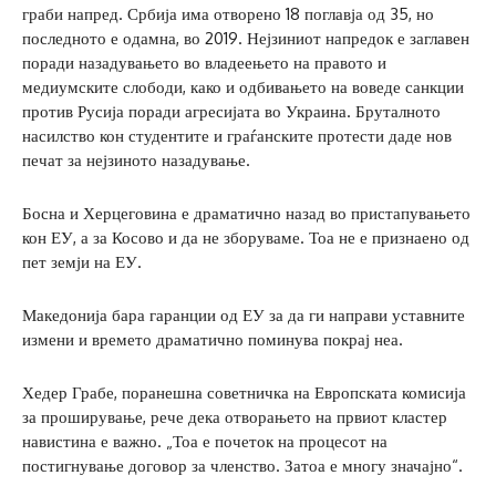
граби напред. Србија има отворено 18 поглавја од 35, но
последното е одамна, во 2019. Нејзиниот напредок е заглавен
поради назадувањето во владеењето на правото и
медиумските слободи, како и одбивањето на воведе санкции
против Русија поради агресијата во Украина. Бруталното
насилство кон студентите и граѓанските протести даде нов
печат за нејзиното назадување.
Босна и Херцеговина е драматично назад во пристапувањето
кон ЕУ, а за Косово и да не зборуваме. Тоа не е признаено од
пет земји на ЕУ.
Македонија бара гаранции од ЕУ за да ги направи уставните
измени и времето драматично поминува покрај неа.
Хедер Грабе, поранешна советничка на Европската комисија
за проширување, рече дека отворањето на првиот кластер
навистина е важно. „Тоа е почеток на процесот на
постигнување договор за членство. Затоа е многу значајно“.