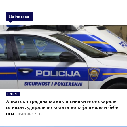
Најчитани
Регион
Хрватски градоначалник и синовите се скарале
со возач, удирале по колата во која имало и бебе
XH M
-
05.08.2026 23:15