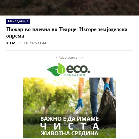
Македонија
Пожар во плевна во Теарце: Изгоре земјоделска
опрема
XH M
-
10.08.2026 11:44
- Advertisement -