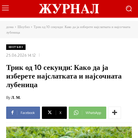
дома
Шоубиз
Трик од 10 секунди: Како да ја изберете најслатката и најсочната
лубеница
ШОУБИЗ
25.06.2026 14:12
Трик од 10 секунди: Како да ја
изберете најслатката и најсочната
лубеница
By
Л. М.
Facebook
X
WhatsApp