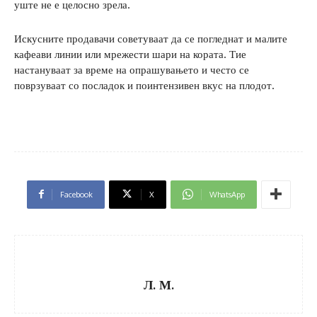
уште не е целосно зрела.
Искусните продавачи советуваат да се погледнат и малите
кафеави линии или мрежести шари на кората. Тие
настануваат за време на опрашувањето и често се
поврзуваат со посладок и поинтензивен вкус на плодот.
Facebook
X
WhatsApp
Л. М.