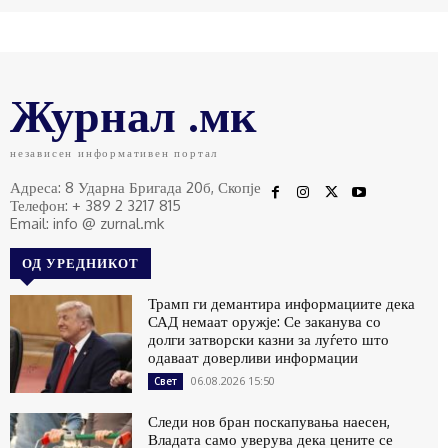
Журнал .мк
независен информативен портал
Адреса: 8 Ударна Бригада 20б, Скопје
Телефон: + 389 2 3217 815
Email: info @ zurnal.mk
ОД УРЕДНИКОТ
Трамп ги демантира информациите дека
САД немаат оружје: Се заканува со
долги затворски казни за луѓето што
одаваат доверливи информации
06.08.2026 15:50
Свет
Следи нов бран поскапувања наесен,
Владата само уверува дека цените се