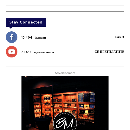
Stay Connected
КАКО
10,404
фанови
СЕ ПРЕТПЛАТИТЕ
61,453
претплатници
- Advertisement -