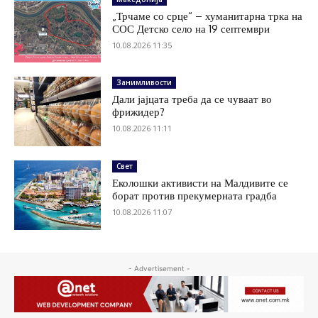
„Трчаме со срце“ – хуманитарна трка на
СОС Детско село на 19 септември
10.08.2026 11:35
Занимливости
Дали јајцата треба да се чуваат во
фрижидер?
10.08.2026 11:11
Свет
Еколошки активисти на Малдивите се
борат против прекумерната градба
10.08.2026 11:07
- Advertisement -