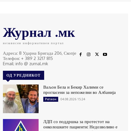
Журнал .мк
независен информативен портал
Адреса: 8 Ударна Бригада 20б, Скопје
Телефон: + 389 2 3217 815
Email: info @ zurnal.mk
ОД УРЕДНИКОТ
Ваљон Бела и Бекир Халими се
прогласени за непожелни во Албанија
04.08.2026 15:24
Регион
ЛДП со поддршка за протестот на
онколошките пациенти: Недозволиво е