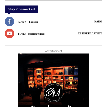
Stay Connected
КАКО
10,404
фанови
СЕ ПРЕТПЛАТИТЕ
61,453
претплатници
- Advertisement -