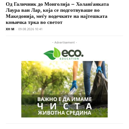
Од Галичник до Монголија – Холанѓанката
Лаура ван Лар, која се подготвуваше во
Македонија, меѓу водечките на најтешката
коњичка трка во светот
XH M
-
09.08.2026 10:41
- Advertisement -