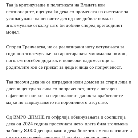
Таа ја критикуваше и политиката на Владата кон
пензионерите, оценувајќи дека со промената на системот за
усогласување на пензиите дел од нив добиле помало
зголемување отколку што би добиле според претходниот
модел.
Според Тренчевска, не се реализирани ниту ветувањата за
годишно зголемување на гарантираната минимална помош,
поголем посебен додаток и повисоки надоместоци за
родителите кои се грижат за деца и лица со попреченост.
Таа посочи дека не се изградени нови домови за стари лица и
дневни центри за лица со попреченост, ниту е воведен
најавениот поврат на персоналниот данок за вработените
мајки по завршувањето на породилното отсуство.
Од ВМРО-ДПМНЕ ги отфрлија обвинувањата и соопштија
дека од 2024 година просечната нето-плата била зголемена
за близу 8.000 денари, како и дека биле зголемени пензиите и
платите во повеќе сектори. Партијата тврди и дека