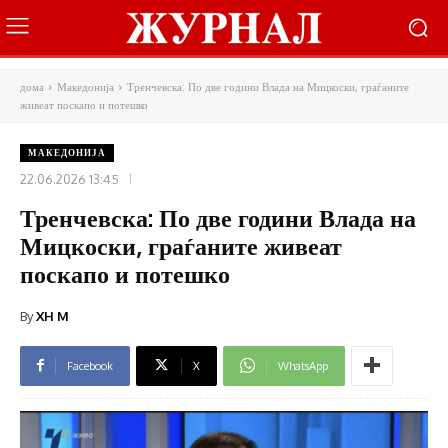
дома
Македонија
Тренчевска: По две години Влада на Мицкоски, граѓаните
живеат поскапо и потешко
МАКЕДОНИЈА
22.06.2026 13:45
Тренчевска: По две години Влада на
Мицкоски, граѓаните живеат
поскапо и потешко
By
XH M
Facebook
X
WhatsApp