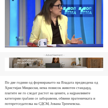
- Advertisement -
По две години од формирањето на Владата предводена од
Христијан Мицкоски, нема повисок животен стандард,
платите не го следат растот на цените, а најранливите
категории граѓани се заборавени, обвини пратеничката и
потпретседателка на СДСМ, Јована Тренчевска.