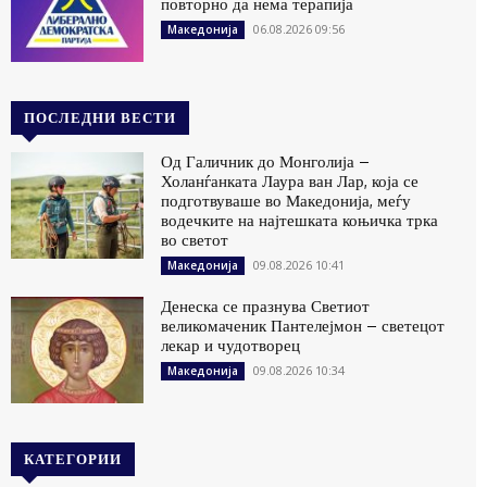
повторно да нема терапија
06.08.2026 09:56
Македонија
ПОСЛЕДНИ ВЕСТИ
Од Галичник до Монголија –
Холанѓанката Лаура ван Лар, која се
подготвуваше во Македонија, меѓу
водечките на најтешката коњичка трка
во светот
09.08.2026 10:41
Македонија
Денеска се празнува Светиот
великомаченик Пантелејмон – светецот
лекар и чудотворец
09.08.2026 10:34
Македонија
КАТЕГОРИИ