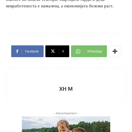
невработеноста е намалена, а економијата бележи раст.
Facebook
X
WhatsApp
XH M
- Advertisement -