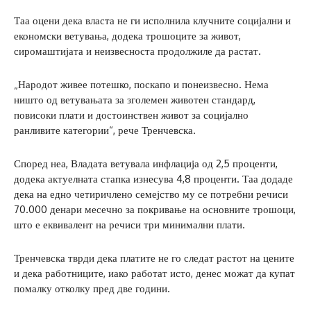
Таа оцени дека власта не ги исполнила клучните социјални и
економски ветувања, додека трошоците за живот,
сиромаштијата и неизвесноста продолжиле да растат.
„Народот живее потешко, поскапо и понеизвесно. Нема
ништо од ветувањата за зголемен животен стандард,
повисоки плати и достоинствен живот за социјално
ранливите категории“, рече Тренчевска.
Според неа, Владата ветувала инфлација од 2,5 проценти,
додека актуелната стапка изнесува 4,8 проценти. Таа додаде
дека на едно четиричлено семејство му се потребни речиси
70.000 денари месечно за покривање на основните трошоци,
што е еквивалент на речиси три минимални плати.
Тренчевска тврди дека платите не го следат растот на цените
и дека работниците, иако работат исто, денес можат да купат
помалку отколку пред две години.