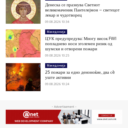
Денеска се празнува Светиот
великомаченик Пантелејмон – светецот
лекар и чудотворец
09.08.2026 10:34
Македонија
ЦУК предупредува: Многу висок FWI
попладнево носи зголемен ризик од
шумски и отворени пожари
09.08.2026 10:25
Македонија
25 пожари за едно деноноќие, два сè
уште активни
09.08.2026 10:24
- Advertisement -