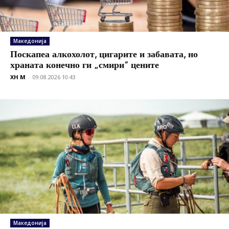
Македонија
Поскапеа алкохолот, цигарите и забавата, но
храната конечно ги „смири“ цените
XH M
-
09.08.2026 10:43
Македонија