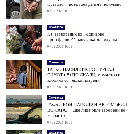
Кратово – возел без да има положено
07.08.2026 16:33
Хроника
Кај затвореник во „Идризово“
пронајдени 27 пакувања марихуана
07.08.2026 16:32
Хроника
ТАТКО НАСИЛНИК ГО ТУРНАЛ
СИНОТ (19) ПО СКАЛИ, момчето се
здобило со тешки повреди
07.08.2026 16:31
Хроника
РАФАЛ КОН ПАРКИРАН АВТОМОБИЛ
ВО САРАЈ – Две лица биле заробени во
возилото
07.08.2026 16:30
Хроника