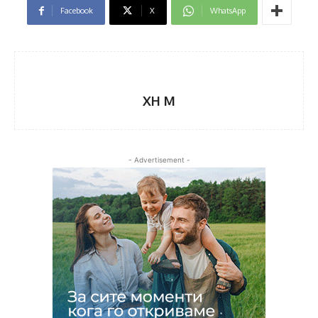
Facebook
X
WhatsApp
XH M
- Advertisement -