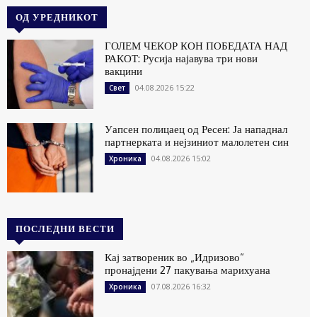
ОД УРЕДНИКОТ
ГОЛЕМ ЧЕКОР КОН ПОБЕДАТА НАД
РАКОТ: Русија најавува три нови
вакцини
04.08.2026 15:22
Свет
Уапсен полицаец од Ресен: Ја нападнал
партнерката и нејзиниот малолетен син
04.08.2026 15:02
Хроника
ПОСЛЕДНИ ВЕСТИ
Кај затвореник во „Идризово“
пронајдени 27 пакувања марихуана
07.08.2026 16:32
Хроника