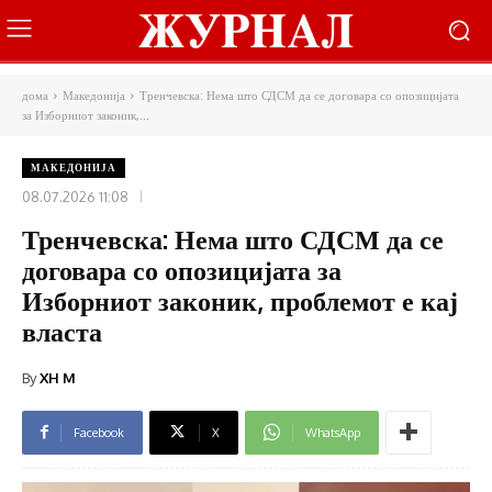
дома
Македонија
Тренчевска: Нема што СДСМ да се договара со опозицијата
за Изборниот законик,...
МАКЕДОНИЈА
08.07.2026 11:08
Тренчевска: Нема што СДСМ да се
договара со опозицијата за
Изборниот законик, проблемот е кај
власта
By
XH M
Facebook
X
WhatsApp