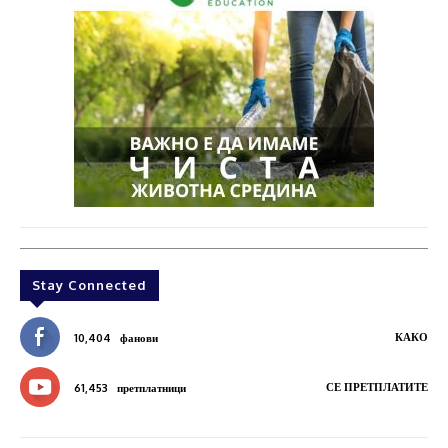
Stay Connected
КАКО
10,404
фанови
СЕ ПРЕТПЛАТИТЕ
61,453
претплатници