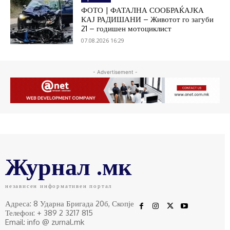
ФОТО | ФАТАЛНА СООБРАЌАЈКА
КАЈ РАДИШАНИ – Животот го загуби
21 – годишен мотоциклист
07.08.2026 16:29
- Advertisement -
Журнал .мк
независен информативен портал
Адреса: 8 Ударна Бригада 20б, Скопје
Телефон: + 389 2 3217 815
Email: info @ zurnal.mk