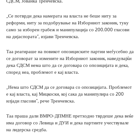
СДСМ, Јованка Тренчевска.
„Се потврди дека намерата на власта не беше ниту за
реформи, ниту за подобрување на Изборниот законик, туку
само за изборен грабеж и манипулација со 200.000 гласови
на дијаспората“, изјави Тренчевска.
Таа реагираше на повикот опозициските партии меѓусебно да
се договорат за измените на Изборниот законик, наведувајќи
дека СДСМ нема што да се договара со опозицијата и дека,
според неа, проблемот е кај власта.
„Нема што СДСМ да се договара со опозицијата. Проблемот
е кај власта, кај Мицкоски, кој сака да манипулира со 200
илјади гласови“, рече Тренчевска.
Таа праша дали ВМРО-ДПМНЕ претходно тврдеше дека веќе
има договор со Левица и ДУИ и дека партиите учествувале
на лидерска средба.