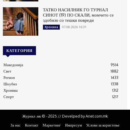
ТАТКО НАСИЛНИК ГО ТУРНАЛ
СИНОТ (19) ПО СКАЛИ, момчето се
здобило со тешки повреди
07.08.2026 16:31
Хроника
КАТЕГОРИИ
Македонија
9514
Свет
1882
Регион
1433
Шоубиз
1338
Хроника
1312
Спорт
1217
Журнал .мк © - 2025 // Develped by Anet.com.mk
За нас
Контакт
Маркетинг
Импресум
Услови за користење