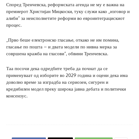
Според Тренчевска, реформската агенда не му е важна на
премиерот Христијан Мицкоски, туку служи како „изговор и
алиби“ за неисполнетите реформи во евроинтеграцискиот
процес.
„Прво беше електронско гласање, откако не им помина,
гласање по пошта – и двата модели по нивна мерка за
совршена кражба на гласови“, обвини Тренчевска.
Таа посочи дека одредбите треба да почнат да се
применуваат од изборите во 2029 година и оцени дека има
доволно време за изградба на сериозен, сигурен и
кредибилен модел преку широка јавна дебата и политички
консензус.