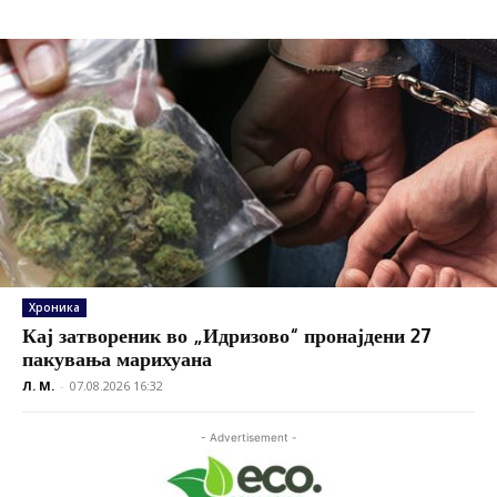
Хроника
Кај затвореник во „Идризово“ пронајдени 27
пакувања марихуана
Л. М.
-
07.08.2026 16:32
- Advertisement -