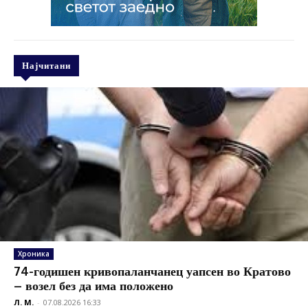
Најчитани
Хроника
74-годишен кривопаланчанец уапсен во Кратово
– возел без да има положено
Л. М.
-
07.08.2026 16:33