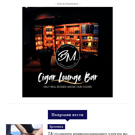
- Advertisement -
Поврзани вести
Хроника
74-годишен кривопаланчанец уапсен во