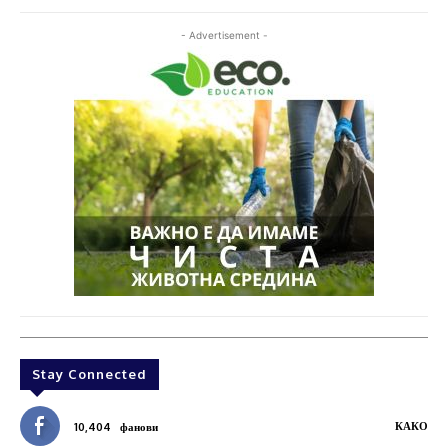
- Advertisement -
Stay Connected
КАКО
10,404
фанови