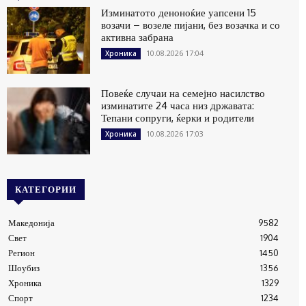
Изминатото деноноќие уапсени 15
возачи – возеле пијани, без возачка и со
активна забрана
10.08.2026 17:04
Хроника
Повеќе случаи на семејно насилство
изминатите 24 часа низ државата:
Тепани сопруги, ќерки и родители
10.08.2026 17:03
Хроника
КАТЕГОРИИ
Македонија
9582
Свет
1904
Регион
1450
Шоубиз
1356
Хроника
1329
Спорт
1234