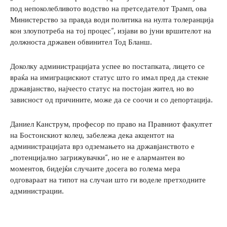
под непоколебливото водство на претседателот Трамп, ова
Министерство за правда води политика на нулта толеранција
кон злоупотреба на тој процес“, изјави во јуни вршителот на
должноста државен обвинител Тод Бланш.
Доколку администрацијата успее во постапката, лицето се
враќа на имиграцискиот статус што го имал пред да стекне
државјанство, најчесто статус на постојан жител, но во
зависност од причините, може да се соочи и со депортација.
Даниел Канструм, професор по право на Правниот факултет
на Бостонскиот колеџ, забележа дека акцентот на
администрацијата врз одземањето на државјанството е
„потенцијално загрижувачки“, но не е алармантен во
моментов, бидејќи случаите досега во голема мера
одговараат на типот на случаи што ги воделе претходните
администрации.