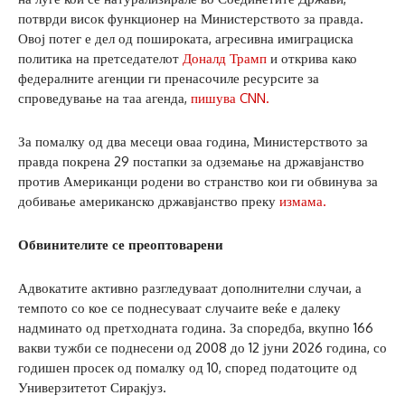
потврди висок функционер на Министерството за правда.
Овој потег е дел од пошироката, агресивна имиграциска
политика на претседателот
Доналд Трамп
и открива како
федералните агенции ги пренасочиле ресурсите за
спроведување на таа агенда,
пишува CNN.
За помалку од два месеци оваа година, Министерството за
правда покрена 29 постапки за одземање на државјанство
против Американци родени во странство кои ги обвинува за
добивање американско државјанство преку
измама.
Обвинителите се преоптоварени
Адвокатите активно разгледуваат дополнителни случаи, а
темпото со кое се поднесуваат случаите веќе е далеку
надминато од претходната година. За споредба, вкупно 166
вакви тужби се поднесени од 2008 до 12 јуни 2026 година, со
годишен просек од помалку од 10, според податоците од
Универзитетот Сиракјуз.