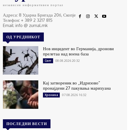
независен информативен портал
Адреса: 8 Ударна Бригада 20б, Скопје
Телефон: + 389 2 3217 815
Email: info @ zurnal.mk
ОД УРЕДНИКОТ
Нов инцидент во Германија, дронови
прелетаа над воена база
08.08.2026 20:32
Свет
Кај затвореник во „Идризово“
пронајдени 27 пакувања марихуана
07.08.2026 16:32
Хроника
ПОСЛЕДНИ ВЕСТИ