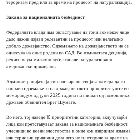
тероризам пред или за време на процесот на натурализација.
Закана за националната безбедност
Федералната влада има овластување да гони ако некое лице
дало лажни изјави релевантни за процесот или нелегално
добило државјанство. Одземањето на државјанството не се
однесува на оние родени во САД. Во изминатата деценија,
речиси осум милиони луѓе станале натурализирани
американски државјани.
Администрацијата ја сигнализираше својата намера да го
направи одземањето на државјанството приоритет уште во
меморандум од јуни 2025 година потпишан од помошникот
државен обвинител Брет Шумате.
Во него, тој наведе 10 приоритетни категории, вклучувајќи
лица кои претставуваат закана за националната безбедност,
учесници во воени злосторства и оние кои извршиле измама
или сериозни кривични дела што не ги откриле за време на