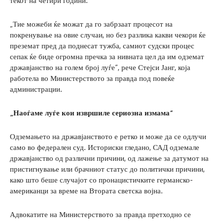
текот на четири години.
„Тие можеби ќе можат да го забрзаат процесот на
покренување на овие случаи, но без разлика какви чекори ќе
преземат пред да поднесат тужба, самиот судски процес
сепак ќе биде огромна пречка за нивната цел да им одземат
државјанство на голем број луѓе“, рече Стејси Јанг, која
работела во Министерството за правда под повеќе
администрации.
„Наоѓаме луѓе кои извршиле сериозна измама“
Одземањето на државјанството е ретко и може да се одлучи
само во федерален суд. Историски гледано, САД одземале
државјанство од различни причини, од лажење за датумот на
пристигнување или брачниот статус до политички причини,
како што беше случајот со пронацистичките германско-
американци за време на Втората светска војна.
Адвокатите на Министерството за правда претходно се