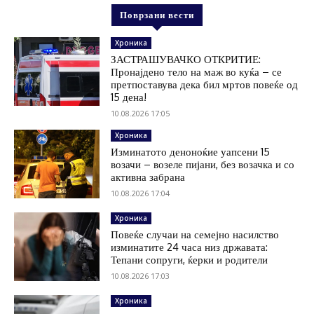
Поврзани вести
Хроника
ЗАСТРАШУВАЧКО ОТКРИТИЕ:
Пронајдено тело на маж во куќа – се
претпоставува дека бил мртов повеќе од
15 дена!
10.08.2026 17:05
Хроника
Изминатото деноноќие уапсени 15
возачи – возеле пијани, без возачка и со
активна забрана
10.08.2026 17:04
Хроника
Повеќе случаи на семејно насилство
изминатите 24 часа низ државата:
Тепани сопруги, ќерки и родители
10.08.2026 17:03
Хроника