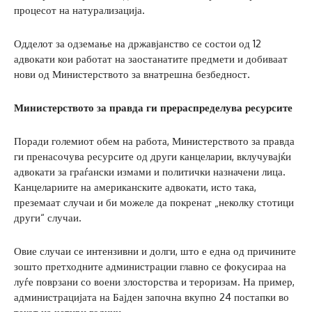
процесот на натурализација.
Одделот за одземање на државјанство се состои од 12
адвокати кои работат на заостанатите предмети и добиваат
нови од Министерството за внатрешна безбедност.
Министерството за правда ги прераспределува ресурсите
Поради големиот обем на работа, Министерството за правда
ги пренасочува ресурсите од други канцеларии, вклучувајќи
адвокати за граѓански измами и политички назначени лица.
Канцелариите на американските адвокати, исто така,
преземаат случаи и би можеле да покренат „неколку стотици
други“ случаи.
Овие случаи се интензивни и долги, што е една од причините
зошто претходните администрации главно се фокусираа на
луѓе поврзани со воени злосторства и тероризам. На пример,
администрацијата на Бајден започна вкупно 24 постапки во