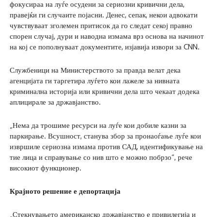
фокусираа на луѓе осудени за сериозни кривични дела,
правејќи ги случаите појасни. Денес, сепак, некои адвокати
чувствуваат зголемен притисок да го следат секој правно
спорен случај, дури и наводна измама врз основа на начинот
на кој се пополнуваат документите, изјавија извори за CNN.
Службеници на Министерството за правда велат дека
агенцијата ги таргетира луѓето кои лажеле за нивната
криминална историја или кривични дела што чекаат додека
аплицирале за државјанство.
„Нема да трошиме ресурси на луѓе кои добиле казни за
паркирање. Всушност, станува збор за пронаоѓање луѓе кои
извршиле сериозна измама против САД, идентификување на
тие лица и справување со нив што е можно побрзо“, рече
високиот функционер.
Крајното решение е депортација
„Стекнувањето американско државјанство е привилегија и