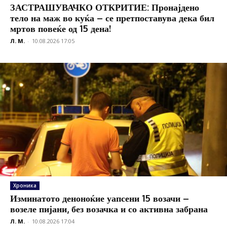
ЗАСТРАШУВАЧКО ОТКРИТИЕ: Пронајдено
тело на маж во куќа – се претпоставува дека бил
мртов повеќе од 15 дена!
Л. М.
-
10.08.2026 17:05
Хроника
Изминатото деноноќие уапсени 15 возачи –
возеле пијани, без возачка и со активна забрана
Л. М.
-
10.08.2026 17:04