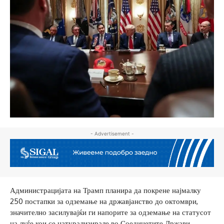
- Advertisement -
Администрацијата на Трамп планира да покрене најмалку
250 постапки за одземање на државјанство до октомври,
значително засилувајќи ги напорите за одземање на статусот
на луѓе кои се натурализирале во Соединетите Држави,