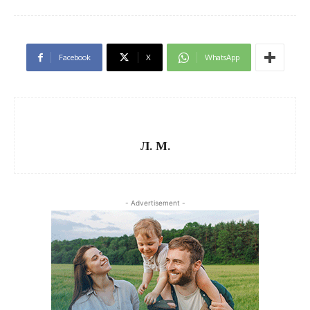
Facebook
X
WhatsApp
Л. М.
- Advertisement -