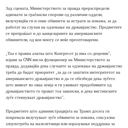
Зад сцената, Министерството за правда прераспредели
адвокати за граѓански спорови од различни оддели,
вклучувајќи ги и оние обвинети за истраги за измама, за да
работат на случаи на одземање на државјанство. Предметите
се препраќаат и до канцелариите на американските
обвинители, од кои многу се веќе преоптоварени.
„Тоа е правна алатка што Конгресот ја има со децении“,
изјави за CNN висок функционер на Министерството за
правда, додавајќи дека случаите за одземање на државјанство
треба да бидат приоритет „за да се заштити интегритетот на
американското државјанство и да се обезбеди дека луѓето
што живеат во оваа земја и ги уживаат придобивките од
државјанството го прават тоа законски, и дека вистинските
луѓе стекнуваат државјанство“.
Предметите што администрацијата на Трамп досега ги
покренала вклучуваат луѓе обвинети за измама, сексуална
злоупотреба на малолетници или изразување поддршка за