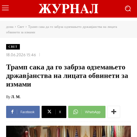
дома
Свет
Трамп сака да го забрза одземањето државјанства на лицата
обвинети за измами
СВЕТ
18.06.2026 15:46
Трамп сака да го забрза одземањето
државјанства на лицата обвинети за
измами
By
Л. М.
Facebook
X
WhatsApp