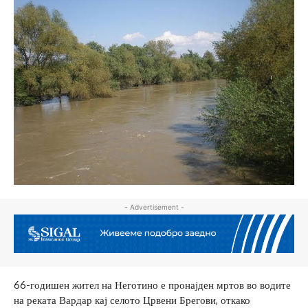
- Advertisement -
66-годишен жител на Неготино е пронајден мртов во водите
на реката Вардар кај селото Црвени Брегови, откако