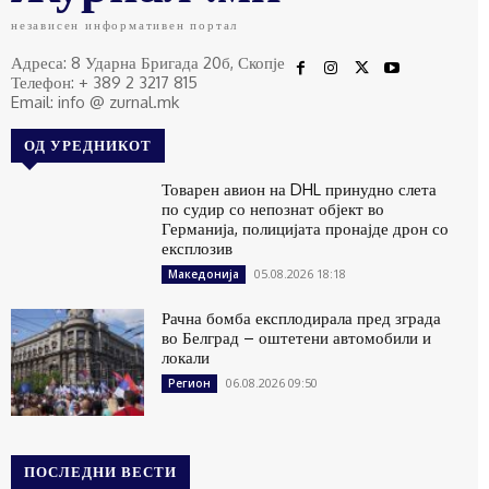
независен информативен портал
Адреса: 8 Ударна Бригада 20б, Скопје
Телефон: + 389 2 3217 815
Email: info @ zurnal.mk
ОД УРЕДНИКОТ
Товарен авион на DHL принудно слета
по судир со непознат објект во
Германија, полицијата пронајде дрон со
експлозив
05.08.2026 18:18
Македонија
Рачна бомба експлодирала пред зграда
во Белград – оштетени автомобили и
локали
06.08.2026 09:50
Регион
ПОСЛЕДНИ ВЕСТИ