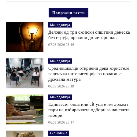
Поврзани вести
Македонија
Делови од три скопски општини денеска
без струја, прекини до четири часа
07.08.2026 08:16
Македонија
Средношколци откриени дека користеле
вештачка интелигенција за полагање
државна матура
06.08.2026 23:18
Македонија
Единаесет општини сè уште им должат
пари на избирачките одбори за ланските
избори
06.08.2026 23:17
Економија