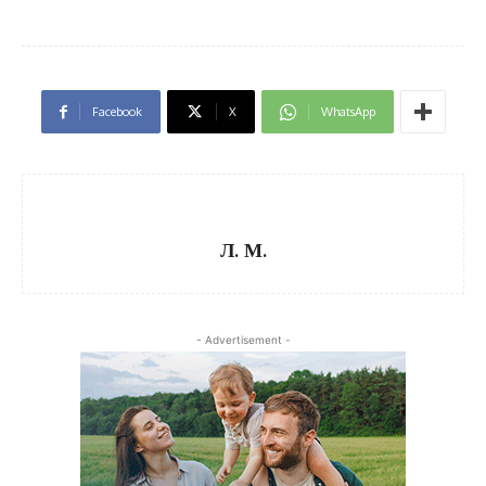
Facebook
X
WhatsApp
Л. М.
- Advertisement -