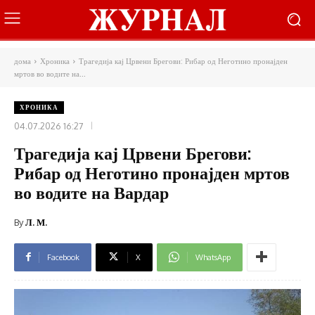
дома
Хроника
Трагедија кај Црвени Брегови: Рибар од Неготино пронајден
мртов во водите на...
ХРОНИКА
04.07.2026 16:27
Трагедија кај Црвени Брегови:
Рибар од Неготино пронајден мртов
во водите на Вардар
By
Л. М.
Facebook
X
WhatsApp