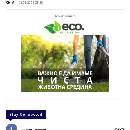
XH M
-
06.08.2026 23:18
- Advertisement -
Stay Connected
КАКО
10,404
фанови