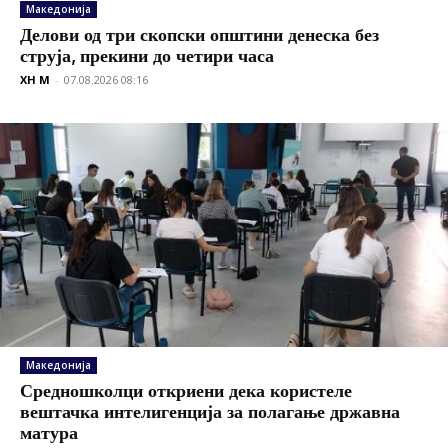
Македонија
Делови од три скопски општини денеска без
струја, прекини до четири часа
XH M
-
07.08.2026 08:16
Македонија
Средношколци откриени дека користеле
вештачка интелигенција за полагање државна
матура