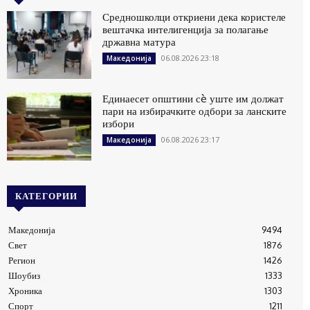
Средношколци откриени дека користеле
вештачка интелигенција за полагање
државна матура
06.08.2026 23:18
Македонија
Единаесет општини сè уште им должат
пари на избирачките одбори за ланските
избори
06.08.2026 23:17
Македонија
КАТЕГОРИИ
Македонија
9494
Свет
1876
Регион
1426
Шоубиз
1333
Хроника
1303
Спорт
1211