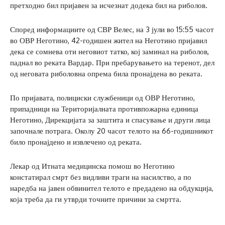
претходно бил пријавен за исчезнат додека бил на риболов.
Според информациите од СВР Велес, на 3 јули во 15:55 часот
во ОВР Неготино, 42-годишен жител на Неготино пријавил
дека се сомнева оти неговиот татко, кој заминал на риболов,
паднал во реката Вардар. При пребарувањето на теренот, дел
од неговата риболовна опрема била пронајдена во реката.
По пријавата, полициски службеници од ОВР Неготино,
припадници на Територијалната противпожарна единица
Неготино, Дирекцијата за заштита и спасување и други лица
започнале потрага. Околу 20 часот телото на 66-годишникот
било пронајдено и извлечено од реката.
Лекар од Итната медицинска помош во Неготино
констатирал смрт без видливи траги на насилство, а по
наредба на јавен обвинител телото е предадено на обдукција,
која треба да ги утврди точните причини за смртта.