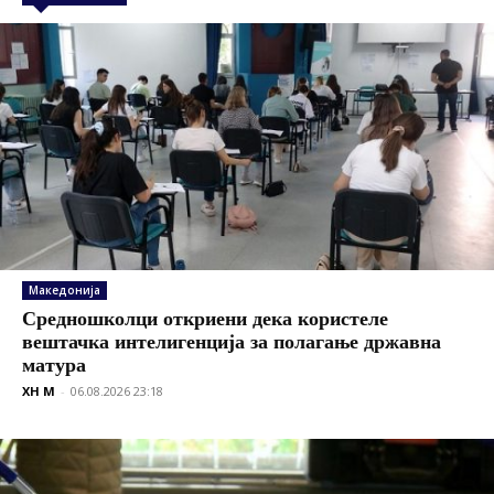
Македонија
Средношколци откриени дека користеле
вештачка интелигенција за полагање државна
матура
XH M
-
06.08.2026 23:18