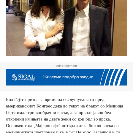
- Advertisement -
Бил Гејтс призна за време на сослушувањето пред
американскиот Конгрес дека во текот на бракот со Мелинда
Гејтс имал три вонбрачни врски, а за првпат јавно беа
откриени имињата на двете жени со кои бил во врска.
Основачот на „Мајкрософт“ потврди дека бил во врска со
медицинската претприемачка Алис Џејкобс Неселрод и со