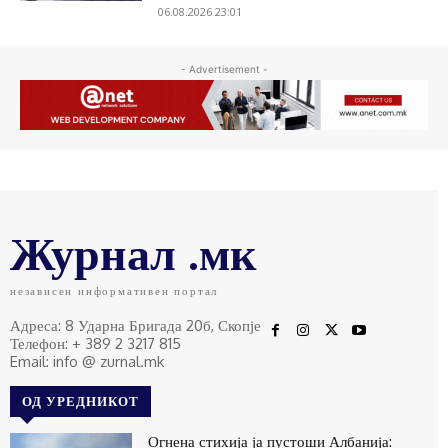
06.08.2026 23:01
- Advertisement -
Журнал .мк
независен информативен портал
Адреса: 8 Ударна Бригада 20б, Скопје
Телефон: + 389 2 3217 815
Email: info @ zurnal.mk
ОД УРЕДНИКОТ
Огнена стихија ја пустоши Албанија: