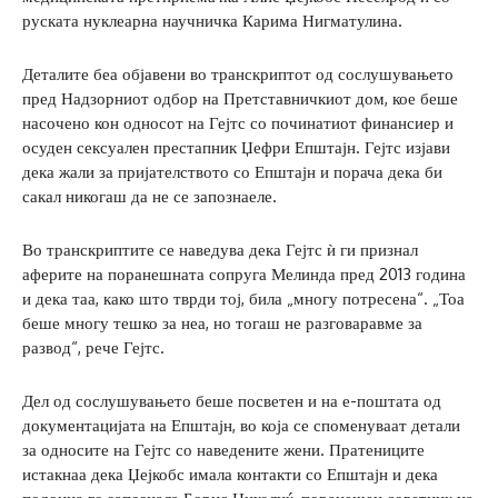
руската нуклеарна научничка Карима Нигматулина.
Деталите беа објавени во транскриптот од сослушувањето
пред Надзорниот одбор на Претставничкиот дом, кое беше
насочено кон односот на Гејтс со починатиот финансиер и
осуден сексуален престапник Џефри Епштајн. Гејтс изјави
дека жали за пријателството со Епштајн и порача дека би
сакал никогаш да не се запознаеле.
Во транскриптите се наведува дека Гејтс ѝ ги признал
аферите на поранешната сопруга Мелинда пред 2013 година
и дека таа, како што тврди тој, била „многу потресена“. „Тоа
беше многу тешко за неа, но тогаш не разговаравме за
развод“, рече Гејтс.
Дел од сослушувањето беше посветен и на е-поштата од
документацијата на Епштајн, во која се споменуваат детали
за односите на Гејтс со наведените жени. Пратениците
истакнаа дека Џејкобс имала контакти со Епштајн и дека