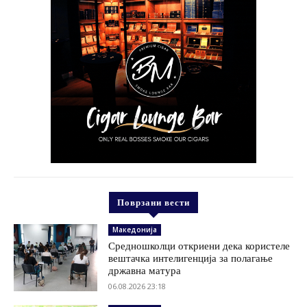
Поврзани вести
Македонија
Средношколци откриени дека користеле
вештачка интелигенција за полагање
државна матура
06.08.2026 23:18