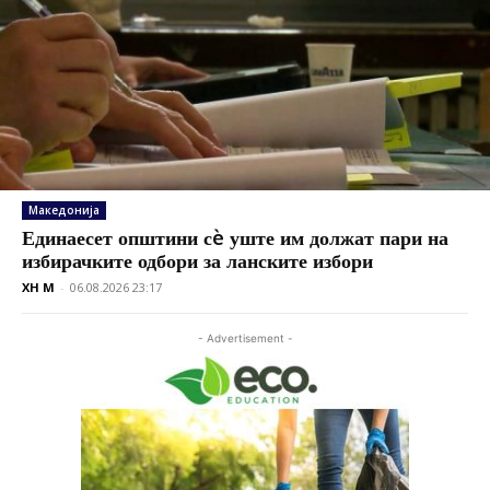
Македонија
Единаесет општини сè уште им должат пари на
избирачките одбори за ланските избори
XH M
-
06.08.2026 23:17
- Advertisement -