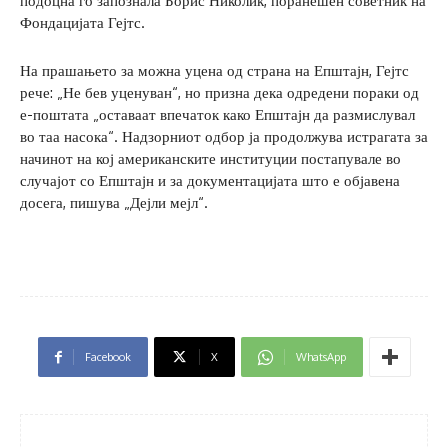
подоцна го запознала Борис Николиќ, поранешен советник на
Фондацијата Гејтс.
На прашањето за можна уцена од страна на Епштајн, Гејтс
рече: „Не бев уценуван“, но призна дека одредени пораки од
е-поштата „оставаат впечаток како Епштајн да размислувал
во таа насока“. Надзорниот одбор ја продолжува истрагата за
начинот на кој американските институции постапувале во
случајот со Епштајн и за документацијата што е објавена
досега, пишува „Дејли мејл“.
Facebook
X
WhatsApp