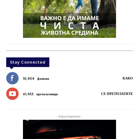
Stay Connected
КАКО
10,404
фанови
СЕ ПРЕТПЛАТИТЕ
61,453
претплатници
- Advertisement -