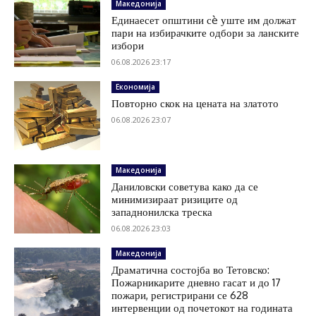
Македонија
Единаесет општини сè уште им должат
пари на избирачките одбори за ланските
избори
06.08.2026 23:17
Економија
Повторно скок на цената на златото
06.08.2026 23:07
Македонија
Даниловски советува како да се
минимизираат ризиците од
западнонилска треска
06.08.2026 23:03
Македонија
Драматична состојба во Тетовско:
Пожарникарите дневно гасат и до 17
пожари, регистрирани се 628
интервенции од почетокот на годината