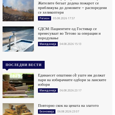
Жителите бегаат додека пожарот се
приближува до домовите – распоредени
се хеликоптери
05.08.2026 17:57
Регион
СДСМ: Пациентите од Гостивар се
пренесуваат во Тетово за операции и
породување
04.08.2026 15:13
Македонија
ПОСЛЕДНИ ВЕСТИ
Единаесет општини сè уште им должат
пари на избирачките одбори за ланските
избори
06.08.2026 23:17
Македонија
Повторно скок на цената на златото
06.08.2026 23:07
Економија