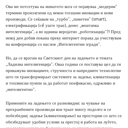
Ова ме потсетува на минатото кога се појавуваа „модерни“
термини произлезени од некои тогашни иновации и нови
производи. Се сеќавам на „турбо“, „паметен“ (smart),
електрификација (сé уште трае), денес „вештачка
интелегенција“, а во иднина веројатно „роботизација“?! Пред
некој ден добив покана преку интернет порака да учествувам
на конференција со наслов „Интелегентни згради“.
Но, да се вратам на Светскиот ден на ладењето и темата
„Ладилна интелигенција“. Оваа година се поставува цел да ги
прикажува иновациите, стручноста и напредните технологии
што ги трансформираат системите за ладење, климатизација
и топлински пумпи за да работат поефикасно, одржливо и
„интелигентно“.
Примените на ладењето се разновидни: за чување на
прехранбените производи кои траат многу подолго и се
побезбедни; ладење (климатизирање) на простории со што се
обезбедуваат удобни услови за престој и работа на луѓето,