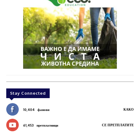
Stay Connected
КАКО
10,404
фанови
СЕ ПРЕТПЛАТИТЕ
61,453
претплатници