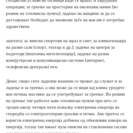
соодветни услови во болници каде се вршат и хируршки
операции; за греење на простории на еколошки начин (во
режим на топлинска пумпа); ладење на вакцини за да се
доставуваат безбедно до милиони луѓе на кои им е потребна
здравствена
заштита; за зимски спортови на мраз и снег; за климатизација
на разни сали (спорт, театар и др.); ладење на центри за
податоци (вештачка интелегенција), ладење на разни
компјутерски и комуникациски системи (интернет,
телефонски централи) итн.
Денес скоро сите ладилни машини се прават да служат и за
ладење и за греење, а ова може да се види кај клима уредите
кои почнаа масовно да се употребуваат за греење. Во режим
на греење тие работат како топлински пумпи при што се
троши околу четири пати помалку електрична енергија во
споредба со електроотпорни греалки и печки. Ако притоа се
користи електрична енергија добиена од обновливи извори на
енергија, тогаш тие имаат нула емисии на стакленички гасови