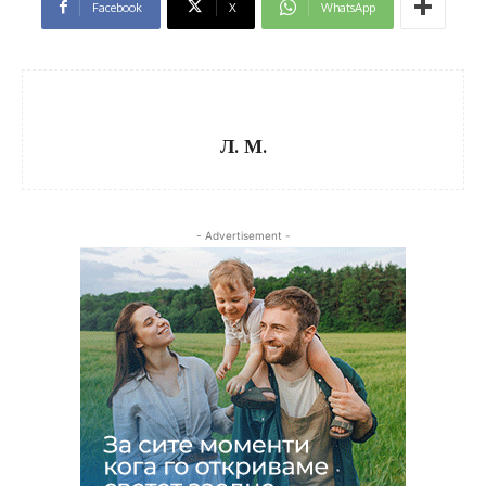
Facebook
X
WhatsApp
Л. М.
- Advertisement -