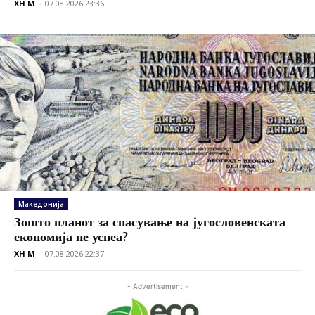
XH M
-
07.08.2026 23:36
Македонија
Зошто планот за спасување на југословенската
економија не успеа?
XH M
-
07.08.2026 22:37
- Advertisement -