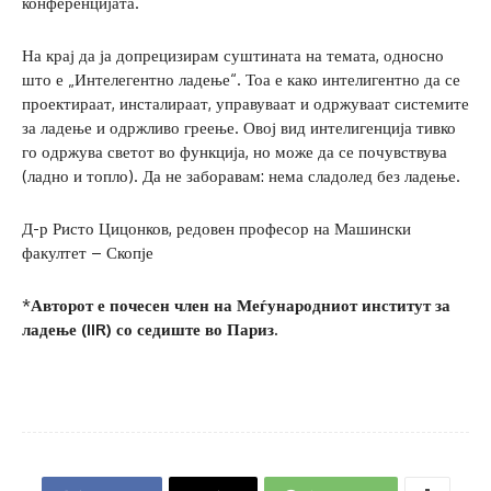
конференцијата.
На крај да ја допрецизирам суштината на темата, односно
што е „Интелегентно ладење“. Тоа е како интелигентно да се
проектираат, инсталираат, управуваат и одржуваат системите
за ладење и одржливо греење. Овој вид интелигенција тивко
го одржува светот во функција, но може да се почувствува
(ладно и топло). Да не заборавам: нема сладолед без ладење.
Д-р Ристо Цицонков, редовен професор на Машински
факултет – Скопје
*
Авторот е почесен член на Меѓународниот институт за
ладење (IIR) со седиште во Париз.