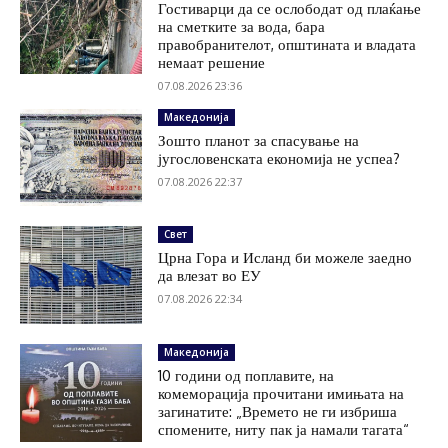
Гостиварци да се ослободат од плаќање
на сметките за вода, бара
правобранителот, општината и владата
немаат решение
07.08.2026 23:36
Македонија
Зошто планот за спасување на
југословенската економија не успеа?
07.08.2026 22:37
Свет
Црна Гора и Исланд би можеле заедно
да влезат во ЕУ
07.08.2026 22:34
Македонија
10 години од поплавите, на
комеморација прочитани имињата на
загинатите: „Времето не ги избриша
спомените, ниту пак ја намали тагата“