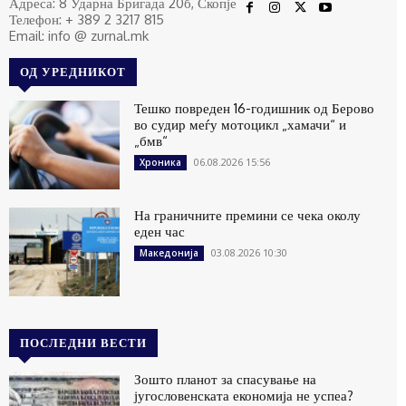
Адреса: 8 Ударна Бригада 20б, Скопје
Телефон: + 389 2 3217 815
Email: info @ zurnal.mk
ОД УРЕДНИКОТ
Тешко повреден 16-годишник од Берово
во судир меѓу мотоцикл „хамачи“ и
„бмв“
06.08.2026 15:56
Хроника
На граничните премини се чека околу
еден час
03.08.2026 10:30
Македонија
ПОСЛЕДНИ ВЕСТИ
Зошто планот за спасување на
југословенската економија не успеа?