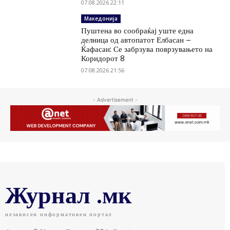
07.08.2026 22:11
Македонија
Пуштена во сообраќај уште една
делница од автопатот Елбасан –
Ќафасан: Се забрзува поврзувањето на
Коридорот 8
07.08.2026 21:56
- Advertisement -
Журнал .мк
независен информативен портал