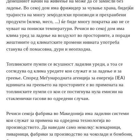
Денешниот начин на живеење на може да се замисли без
ладење. Во секој дом има фрижидер за чување храна, бидејќи
трајноста на многу земјоделски производи и прехранбени
продукти (млеко, месо, …) ќе биде многу пократка ако не се
чуваат на пониски температури. Речиси во секој дом има
клима уред за ладење на воздухот во просториите, а поради
жештините од климатските промени нивната употреба
станува сé помасовна, дури и неопходна.
Топлинските пумпи се всушност ладилни уреди, а тоа се
согледува од клима уредите кои служат и за ладење и за
греење. Според Меѓународната агенција за енергија (IEA)
иднината на греењето на просториите е во примената на
топлинските пумпи со кои се постигнува нула емисии на
стакленички гасови во одредени случаи.
Речиси секоја фабрика во Македонија има ладилни системи
кои служат за примена на одредена технологија во
производството. Да наведам само неколку: млекарници,
пиварници, фабрики за производство на чоколади и бомбони,