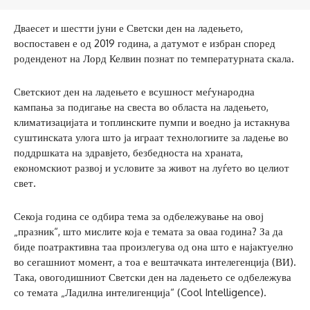
Дваесет и шестти јуни е Светски ден на ладењето,
воспоставен е од 2019 година, а датумот е избран според
роденденот на Лорд Келвин познат по температурната скала.
Светскиот ден на ладењето е всушност меѓународна
кампања за подигање на свеста во областа на ладењето,
климатизацијата и топлинските пумпи и воедно ја истакнува
суштинската улога што ја играат технологиите за ладење во
поддршката на здравјето, безбедноста на храната,
економскиот развој и условите за живот на луѓето во целиот
свет.
Секоја година се одбира тема за одбележување на овој
„празник“, што мислите која е темата за оваа година? За да
биде поатрактивна таа произлегува од она што е најактуелно
во сегашниот момент, а тоа е вештачката интелегенција (ВИ).
Така, овогодишниот Светски ден на ладењето се одбележува
со темата „Ладилна интелигенција“ (Cool Intelligence).