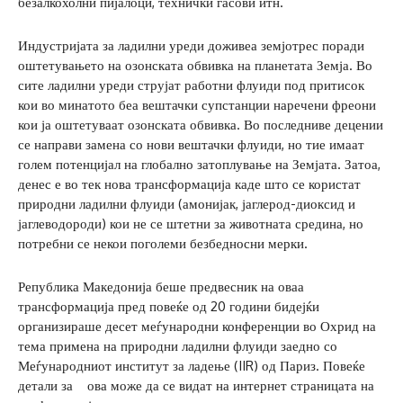
безалкохолни пијалоци, технички гасови итн.
Индустријата за ладилни уреди доживеа земјотрес поради
оштетувањето на озонската обвивка на планетата Земја. Во
сите ладилни уреди струјат работни флуиди под притисок
кои во минатото беа вештачки супстанции наречени фреони
кои ја оштетуваат озонската обвивка. Во последниве децении
се направи замена со нови вештачки флуиди, но тие имаат
голем потенцијал на глобално затоплување на Земјата. Затоа,
денес е во тек нова трансформација каде што се користат
природни ладилни флуиди (амонијак, јаглерод-диоксид и
јаглеводороди) кои не се штетни за животната средина, но
потребни се некои поголеми безбедносни мерки.
Република Македонија беше предвесник на оваа
трансформација пред повеќе од 20 години бидејќи
организираше десет меѓународни конференции во Охрид на
тема примена на природни ладилни флуиди заедно со
Меѓународниот институт за ладење (IIR) од Париз. Повеќе
детали за ова може да се видат на интернет страницата на