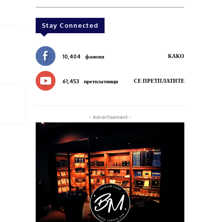
Stay Connected
КАКО
10,404
фанови
СЕ ПРЕТПЛАТИТЕ
61,453
претплатници
- Advertisement -