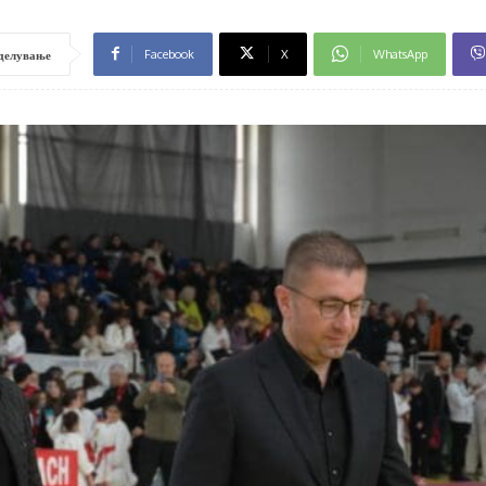
Facebook
X
WhatsApp
делување