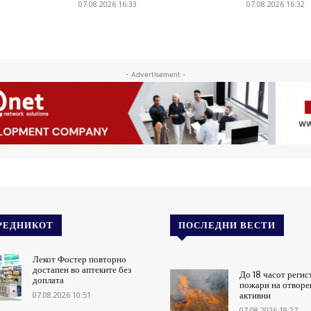
07.08.2026 16:33
07.08.2026 16:32
- Advertisement -
РЕДНИКОТ
ПОСЛЕДНИ ВЕСТИ
Лекот Фостер повторно
достапен во аптеките без
До 18 часот регис
доплата
пожари на отворен
07.08.2026 10:51
активни
07.08.2026 19:27