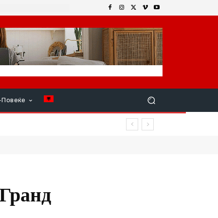
+Повеќе
„Гранд