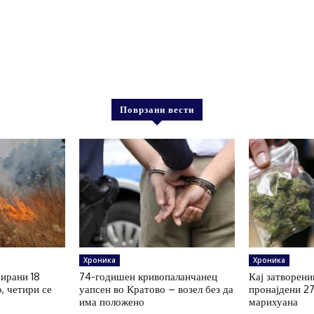
Поврзани вести
Хроника
Хроника
рирани 18
74-годишен кривопаланчанец
Кај затворени
, четири се
уапсен во Кратово – возел без да
пронајдени 2
има положено
марихуана