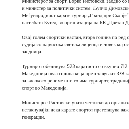
Министерот за спорт, Борко Ристовски, заедно со
и министер за политички систем, Љупчо Димовски
Меѓународниот карате турнир „Гранд при Скопје“
населбата Бутел, во организација на КК „Цветан 
Овој голем спортски настан, втора година по ред 
судија со највисока светска лиценца и човек кој о
заедница.
Турнирот обединува 523 каратисти со вкупно 712 
Македонија оваа година ќе ја претставуваат 378 к
за високото реноме што го има турнирот, традициј
спорт во Македонија.
Министерот Ристовски упати честитки до организа
истакнувајќи дека карате спортот претставува ва
генерации.