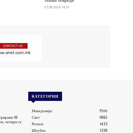
тешки повреди
07.08.2026 16:31
КАТЕГОРИИ
Македонија
9516
трирани 18
Свет
1882
о, четири се
Регион
1433
Шоубиз
1338