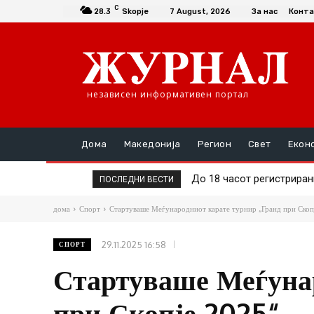
C
28.3
Skopje
7 August, 2026
За нас
Конта
независен информативен портал
Дома
Македонија
Регион
Свет
Екон
До 18 часот регистрирани 
74-годишен кривопаланч
ПОСЛЕДНИ ВЕСТИ
дома
Спорт
Стартуваше Меѓународниот карате турнир „Гранд при Скоп
29.11.2025 16:58
СПОРТ
Стартуваше Меѓунар
при Скопје 2025“