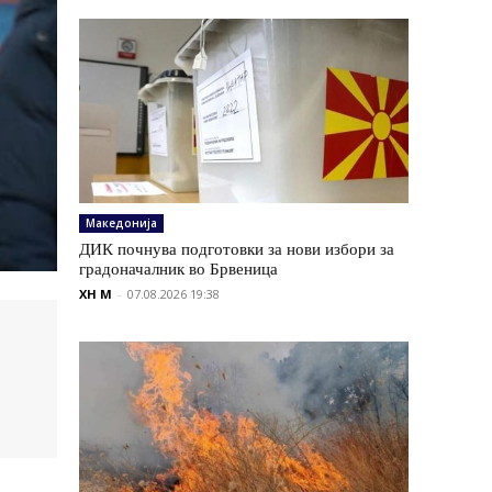
Македонија
ДИК почнува подготовки за нови избори за
градоначалник во Брвеница
XH M
-
07.08.2026 19:38