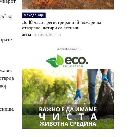
емиерот
Македонија
ов“ во
До 18 часот регистрирани 18 пожари на
отворено, четири се активни
XH M
-
07.08.2026 19:27
карате
- Advertisement -
жави.
отврда
вој
сници,