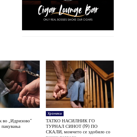
Хроника
к во „Идризово“
ТАТКО НАСИЛНИК ГО
7 пакувања
ТУРНАЛ СИНОТ (19) ПО
СКАЛИ, момчето се здобило со