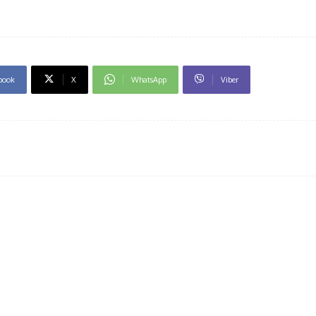
book
X
WhatsApp
Viber