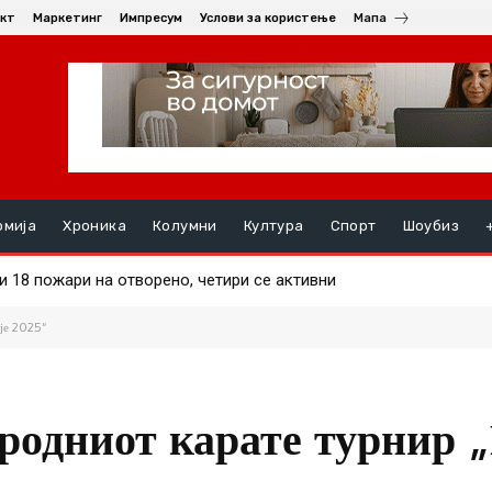
кт
Маркетинг
Импресум
Услови за користење
Мапа
омија
Хроника
Колумни
Култура
Спорт
Шоубиз
18 пожари на отворено, четири се активни
анец уапсен во Кратово – возел без да има положено
је 2025“
одниот карате турнир 