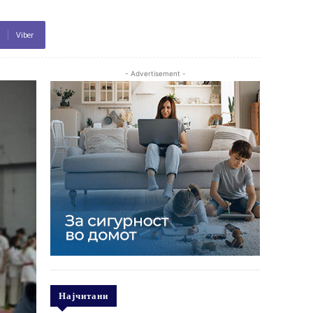
Viber
- Advertisement -
Најчитани