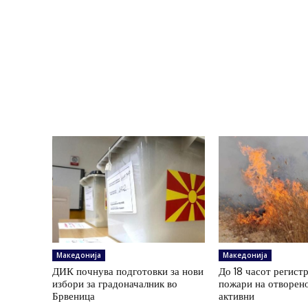
Македонија
Македонија
ДИК почнува подготовки за нови
До 18 часот регист
избори за градоначалник во
пожари на отворено
Брвеница
активни