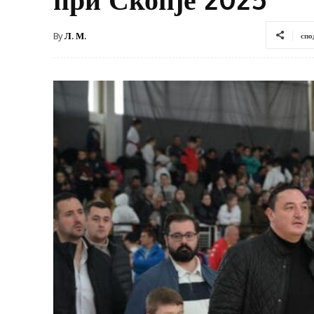
By
Л. М.
спо