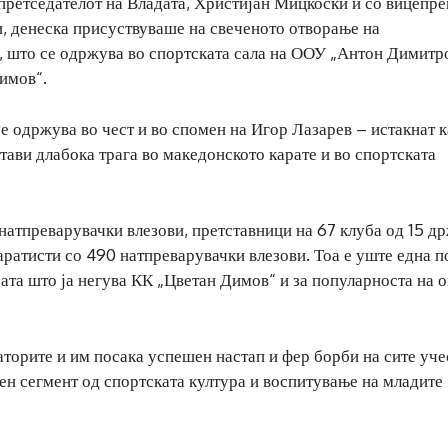
 претседателот на Владата, Христијан Мицкоски и со вицепр
, денеска присуствуваше на свеченото отворање на
, што се одржува во спортската сала на ООУ „Антон Димитр
Димов“.
се одржува во чест и во спомен на Игор Лазарев – истакнат 
стави длабока трага во македонското карате и во спортската
натпреварувачки влезови, претставници на 67 клуба од 15 др
аратисти со 490 натпреварувачки влезови. Тоа е уште една п
ата што ја негува КК „Цветан Димов“ и за популарноста на о
торите и им посака успешен настап и фер борби на сите уче
жен сегмент од спортската култура и воспитување на младите