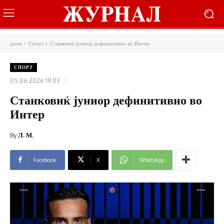
дома
Спорт
Станковиќ јуниор дефинитивно во Интер
СПОРТ
05.06.2026 19:03
Станковиќ јуниор дефинитивно во
Интер
By
Л. М.
Facebook
X
WhatsApp