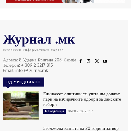
Журнал .мк
независен информативен портал
Адреса: 8 Ударна Бригада 20б, Скопје
Телефон: + 389 2 3217 815
Email: info @ zurnal.mk
ОД УРЕДНИКОТ
Единаесет општини сè уште им должат
пари на избирачките одбори за ланските
избори
06.08.2026 23:17
Македонија
Зголемена казната на 20 години затвор