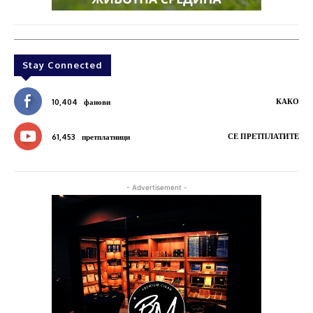
Stay Connected
КАКО
10,404
фанови
СЕ ПРЕТПЛАТИТЕ
61,453
претплатници
- Advertisement -