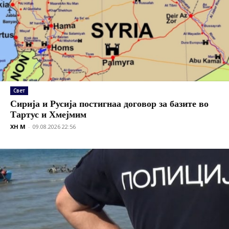
Свет
Сирија и Русија постигнаа договор за базите во
Тартус и Хмејмим
XH M
-
09.08.2026 22:56