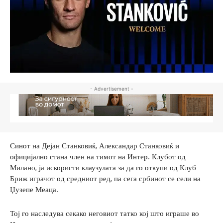
- Advertisement -
Синот на Дејан Станковиќ, Александар Станковиќ и
официјално стана член на тимот на Интер. Клубот од
Милано, ја искористи клаузулата за да го откупи од Клуб
Бриж играчот од средниот ред, па сега србинот се сели на
Џузепе Меаца.
Тој го наследува секако неговиот татко кој што играше во