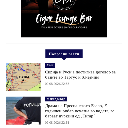
Поврзани вести
Свет
Сирија и Русија постигнаа договор за
базите во Тартус и Хмејмим
09.08.2026 22:56
Македонија
Драма на Преспанското Езеро, 71-
годишен рибар исчезна во водата, го
бараат нуркачи од „Тигар“
09.08.2026 22:51