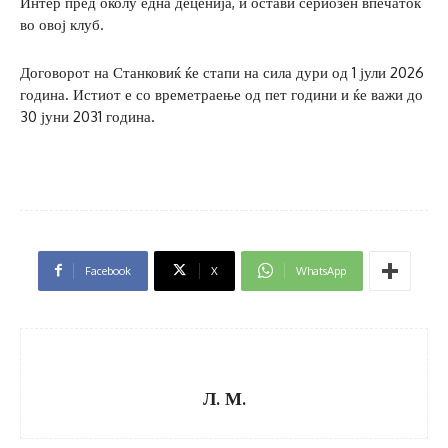
Интер пред околу една деценија, и остави сериозен впечаток
во овој клуб.
Договорот на Станковиќ ќе стапи на сила дури од 1 јули 2026
година. Истиот е со времетраење од пет години и ќе важи до
30 јуни 2031 година.
Facebook
X
WhatsApp
Л. М.