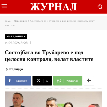
дома
Македонија
Состојбата во Трубарево е под целосна контрола, велат
властите
МАКЕДОНИЈА
15.09.2025 21:08
Состојбата во Трубарево е под
целосна контрола, велат властите
By
Редакција
Facebook
X
WhatsApp