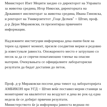
Министерот Изет Меџити заедно со директорот на Управата
за животна средина, Игор Никоски, директорката на
Државниот инспекторат за животна средина, Ивана Гиновска,
и ректорот на Универзитетот „Гоце Делчев“ – Штип, проф.
д-р Дејан Мираковски, ги презентираа првичните
информации.
Надлежните институции информираа дека екипи биле на
терен од првиот момент, презеле соодветни мерки и редовно
ја известувале јавноста. Опожареното место е затрупано со
песок за да се спречи понатамошно тлеење на опасни
материи. Очекувањата се официјалните лабораториски
резултати да бидат достапни до петок.
Проф. д-р Мираковски посочи дека тимот од лабораторијата
АМБИКОН при УГД – Штип веќе поставил мерни станици за
мониторинг на квалитетот на воздухот и дека во рок од една
недела ќе се добијат првични резултати.
Министерството ќе ја информира јавноста веднаш по