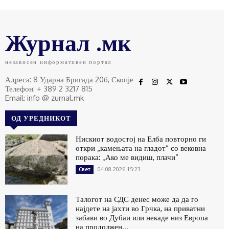
Журнал .мк
независен информативен портал
Адреса: 8 Ударна Бригада 20б, Скопје
Телефон: + 389 2 3217 815
Email: info @ zurnal.mk
ОД УРЕДНИКОТ
Нискиот водостој на Елба повторно ги
откри „камењата на гладот“ со вековна
порака: „Ако ме видиш, плачи“
04.08.2026 15:23
Свет
Талогот на СДС денес може да да го
најдете на јахти во Грчка, на приватни
забави во Дубаи или некаде низ Европа
на продолжен...