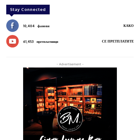
Stay Connected
КАКО
10,404
фанови
СЕ ПРЕТПЛАТИТЕ
61,453
претплатници
- Advertisement -