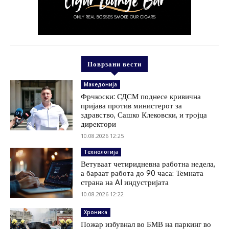
Поврзани вести
Македонија
Фрчкоски: СДСМ поднесе кривична
пријава против министерот за
здравство, Сашко Клековски, и тројца
директори
10.08.2026 12:25
Технологија
Ветуваат четиридневна работна недела,
а бараат работа до 90 часа: Темната
страна на AI индустријата
10.08.2026 12:22
Хроника
Пожар избувнал во БМВ на паркинг во