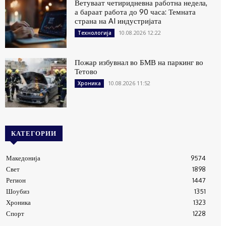
Ветуваат четиридневна работна недела,
а бараат работа до 90 часа: Темната
страна на AI индустријата
10.08.2026 12:22
Технологија
Пожар избувнал во БМВ на паркинг во
Тетово
10.08.2026 11:52
Хроника
КАТЕГОРИИ
Македонија
9574
Свет
1898
Регион
1447
Шоубиз
1351
Хроника
1323
Спорт
1228