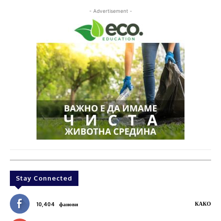
- Advertisement -
Stay Connected
КАКО
10,404
фанови