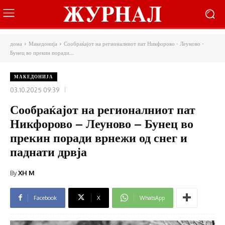
дома
Македонија
Сообраќајот на регионалниот пат Никфорово - Леуново -
Бунец во прекин поради...
МАКЕДОНИЈА
03.10.2025 09:39
Сообраќајот на регионалниот пат
Никфорово – Леуново – Бунец во
прекин поради врнежи од снег и
паднати дрвја
By
XH M
Facebook
X
WhatsApp