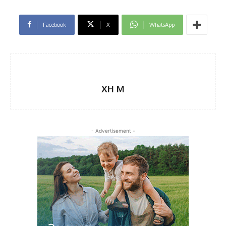
Facebook
X
WhatsApp
XH M
- Advertisement -