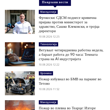
Поврзани вести
Македонија
Фрчкоски: СДСМ поднесе кривична
пријава против министерот за
здравство, Сашко Клековски, и тројца
директори
10.08.2026 12:25
Технологија
Ветуваат четиридневна работна недела,
а бараат работа до 90 часа: Темната
страна на AI индустријата
10.08.2026 12:22
Хроника
Пожар избувнал во БМВ на паркинг во
Тетово
10.08.2026 11:52
Македонија
Пожар во плевна во Теарце: Изгоре