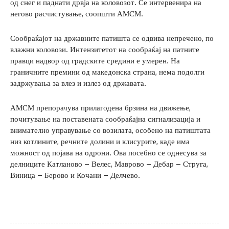
од снег и паднати дрвја на коловозот. Се интервенира на
негово расчистување, соопшти АМСМ.
Сообраќајот на државните патишта се одвива непречено, по
влажни коловози. Интензитетот на сообраќај на патните
правци надвор од градските средини е умерен. На
граничните премини од македонска страна, нема подолги
задржувања за влез и излез од државата.
АМСМ препорачува прилагодена брзина на движење,
почитување на поставената сообраќајна сигнализација и
внимателно управување со возилата, особено на патиштата
низ котлините, речните долини и клисурите, каде има
можност од појава на одрони. Ова посебно се однесува за
делниците Катланово – Велес, Маврово – Дебар – Струга,
Виница – Берово и Кочани – Делчево.