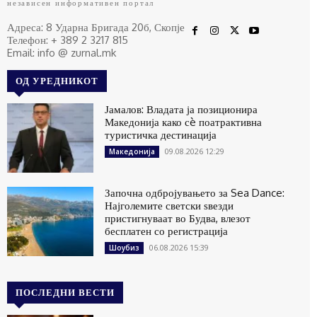
независен информативен портал
Адреса: 8 Ударна Бригада 20б, Скопје
Телефон: + 389 2 3217 815
Email: info @ zurnal.mk
ОД УРЕДНИКОТ
Јамалов: Владата ја позиционира
Македонија како сè поатрактивна
туристичка дестинација
09.08.2026 12:29
Македонија
Започна одбројувањето за Sea Dance:
Најголемите светски ѕвезди
пристигнуваат во Будва, влезот
бесплатен со регистрација
06.08.2026 15:39
Шоубиз
ПОСЛЕДНИ ВЕСТИ