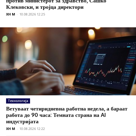
против министерот за здравство, Сашко
Клековски, и тројца директори
XH M
-
10.08.2026 12:25
Технологија
Ветуваат четиридневна работна недела, а бараат
работа до 90 часа: Темната страна на AI
индустријата
XH M
-
10.08.2026 12:22