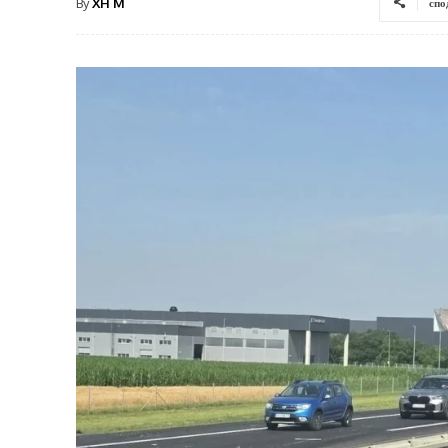
By
XH M
спо