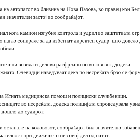
 на автопатот во близина на Нова Пазова, во правец кон Бел
н значителен застој во сообраќајот.
ал кога камион изгубил контрола и удрил во заштитната ог
го нагло сопирале за да избегнат директен судир, што довело
мобили.
штетени возила и делови расфрлани по коловозот, додека
тежнато. Очевидци наведуваат дека по несреќата брзо се фор
 на Итната медицинска помош и полициски службеници.
ниците во несреќата, додека полицијата спроведувала увид
и дошло до судирот.
 останале на коловозот, сообраќајот бил значително забавен
ателност при движењето низ овој дел од патот.