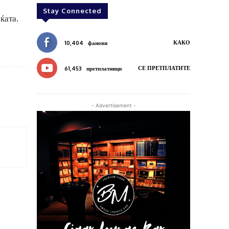
Stay Connected
ќата.
КАКО
10,404
фанови
СЕ ПРЕТПЛАТИТЕ
61,453
претплатници
- Advertisement -