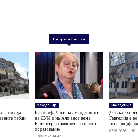
Поврзани вести
Македонија
Македонија
т јазик да
Без прифаќање на амандманите
Детското пре
авните табли
на ДУИ и на Алијанса нема
Гевгелија е в
Бадентер за законите за високо
итна акција н
образование
07.08.2026 14:30
07.08.2026 14:47