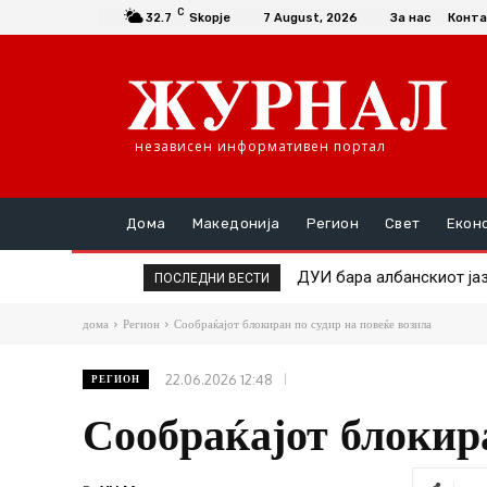
C
32.7
Skopje
7 August, 2026
За нас
Конта
независен информативен портал
Дома
Македонија
Регион
Свет
Екон
ДУИ бара албанскиот јази
Без прифаќање на аман
ПОСЛЕДНИ ВЕСТИ
дома
Регион
Сообраќајот блокиран по судир на повеќе возила
22.06.2026 12:48
РЕГИОН
Сообраќајот блокира