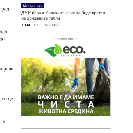
Македонија
град,
ДУИ бара албанскиот јазик да биде вратен
на државните табли
XH M
-
07.08.2026 14:56
рада
 до
- Advertisement -
мирале
 со цел
, а