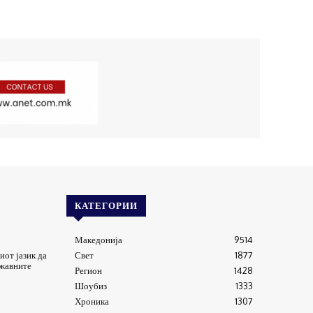
КАТЕГОРИИ
Македонија
9514
от јазик да
Свет
1877
ржавните
Регион
1428
Шоубиз
1333
Хроника
1307