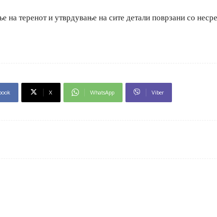
 на теренот и утврдување на сите детали поврзани со несре
book
X
WhatsApp
Viber