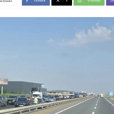
Facebook
X
WhatsApp
делување