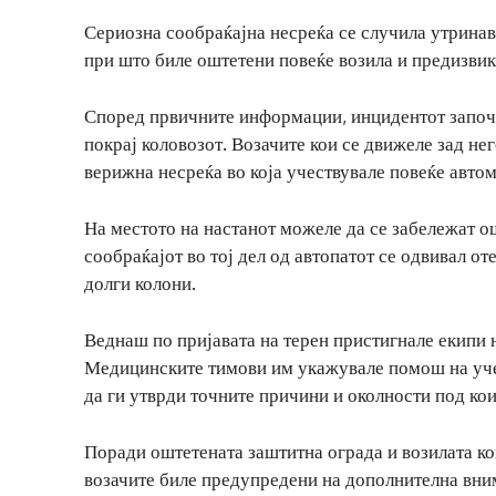
Сериозна сообраќајна несреќа се случила утринава
при што биле оштетени повеќе возила и предизвика
Според првичните информации, инцидентот започн
покрај коловозот. Возачите кои се движеле зад не
верижна несреќа во која учествувале повеќе авто
На местото на настанот можеле да се забележат о
сообраќајот во тој дел од автопатот се одвивал о
долги колони.
Веднаш по пријавата на терен пристигнале екипи
Медицинските тимови им укажувале помош на учес
да ги утврди точните причини и околности под ко
Поради оштетената заштитна ограда и возилата кои
возачите биле предупредени на дополнителна вним