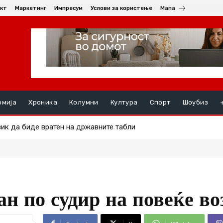
кт
Маркетинг
Импресум
Услови за користење
Мапа
омија
Хроника
Колумни
Култура
Спорт
Шоубиз
к да биде вратен на државните табли
дманите на ДУИ и на Алијанса нема Бадентер за законите за в
н по судир на повеќе во