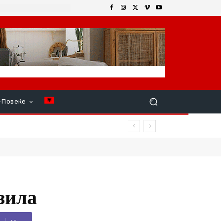
+Повеќе
исоко образование
зила