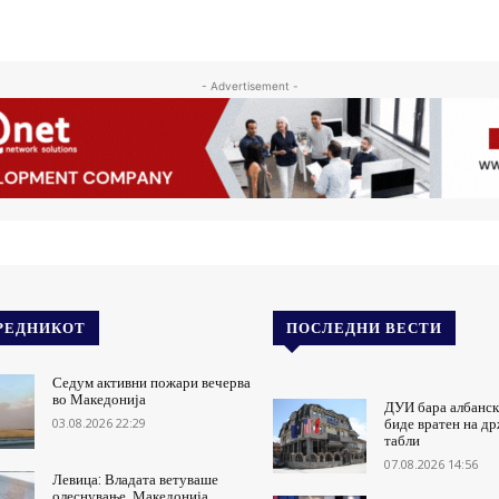
- Advertisement -
РЕДНИКОТ
ПОСЛЕДНИ ВЕСТИ
Седум активни пожари вечерва
во Македонија
ДУИ бара албански
03.08.2026 22:29
биде вратен на д
табли
07.08.2026 14:56
Левица: Владата ветуваше
олеснување, Македонија