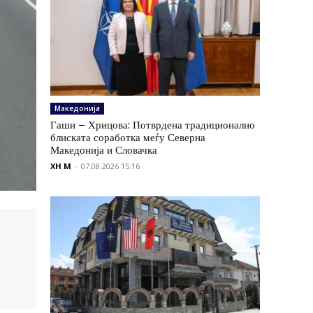
Македонија
Гаши – Хрицова: Потврдена традиционално
блиската соработка меѓу Северна
Македонија и Словачка
XH M
-
07.08.2026 15:16