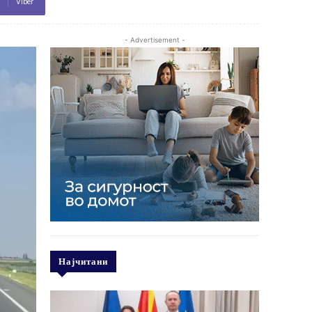
Viber
- Advertisement -
Најчитани