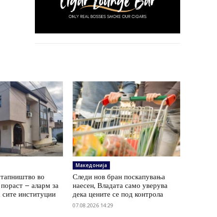
Македонија
стапништво во
Следи нов бран поскапувања
о пораст – аларм за
наесен, Владата само уверува
а сите институции
дека цените се под контрола
07.08.2026 14:29