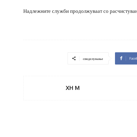
Надлежните служби продолжуваат со расчистување
Face
споделување
XH M