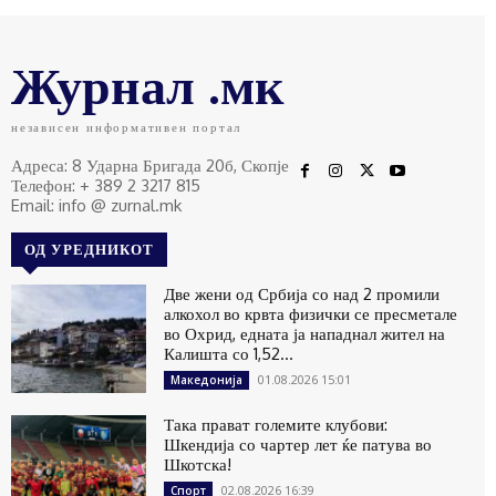
Журнал .мк
независен информативен портал
Адреса: 8 Ударна Бригада 20б, Скопје
Телефон: + 389 2 3217 815
Email: info @ zurnal.mk
ОД УРЕДНИКОТ
Две жени од Србија со над 2 промили
алкохол во крвта физички се пресметале
во Охрид, едната ја нападнал жител на
Калишта со 1,52...
01.08.2026 15:01
Македонија
Така прават големите клубови:
Шкендија со чартер лет ќе патува во
Шкотска!
02.08.2026 16:39
Спорт