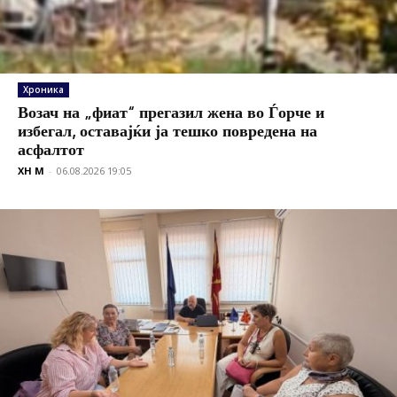
Хроника
Возач на „фиат“ прегазил жена во Ѓорче и
избегал, оставајќи ја тешко повредена на
асфалтот
XH M
-
06.08.2026 19:05