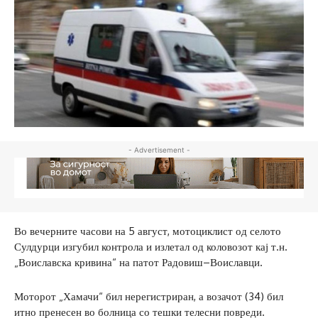
- Advertisement -
Во вечерните часови на 5 август, мотоциклист од селото
Сулдурци изгубил контрола и излетал од коловозот кај т.н.
„Воиславска кривина“ на патот Радовиш–Воиславци.
Моторот „Хамачи“ бил нерегистриран, а возачот (34) бил
итно пренесен во болница со тешки телесни повреди.