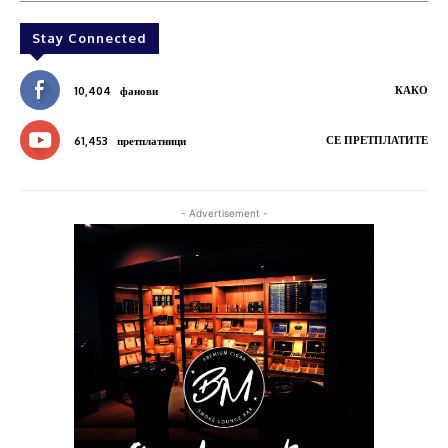
Stay Connected
КАКО
10,404
фанови
СЕ ПРЕТПЛАТИТЕ
61,453
претплатници
- Advertisement -