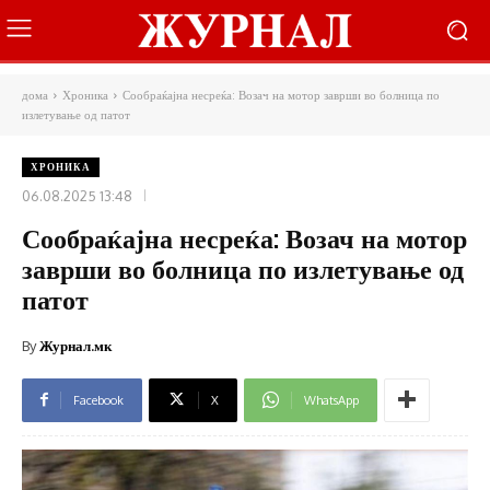
дома
Хроника
Сообраќајна несреќа: Возач на мотор заврши во болница по
излетување од патот
ХРОНИКА
06.08.2025 13:48
Сообраќајна несреќа: Возач на мотор
заврши во болница по излетување од
патот
By
Журнал.мк
Facebook
X
WhatsApp