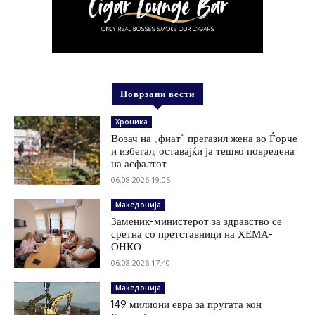
Поврзани вести
Хроника
Возач на „фиат“ прегазил жена во Ѓорче
и избегал, оставајќи ја тешко повредена
на асфалтот
06.08.2026 19:05
Македонија
Заменик-министерот за здравство се
сретна со претставници на ХЕМА-
ОНКО
06.08.2026 17:40
Македонија
149 милиони евра за пругата кон