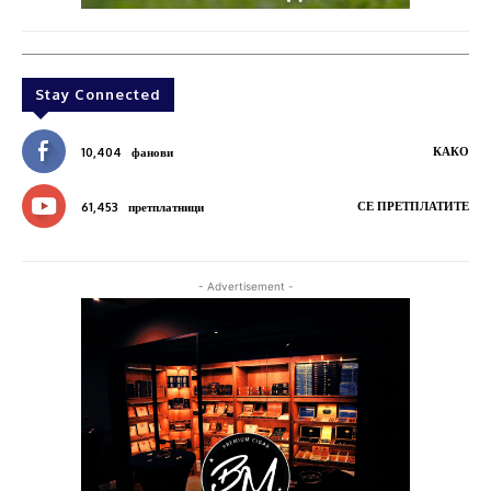
Stay Connected
КАКО
10,404
фанови
СЕ ПРЕТПЛАТИТЕ
61,453
претплатници
- Advertisement -