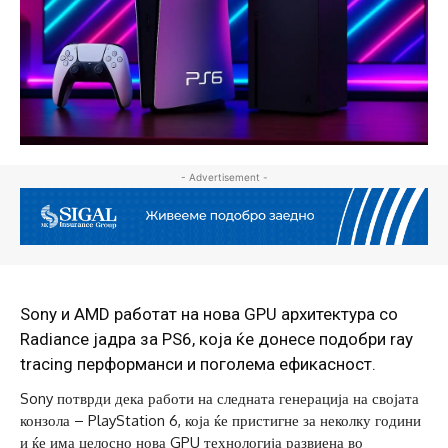
- Advertisement -
Sony и AMD работат на нова GPU архитектура со
Radiance јадра за PS6, која ќе донесе подобри ray
tracing перформанси и поголема ефикасност.
Sony потврди дека работи на следната генерација на својата
конзола – PlayStation 6, која ќе пристигне за неколку години
и ќе има целосно нова GPU технологија развиена во