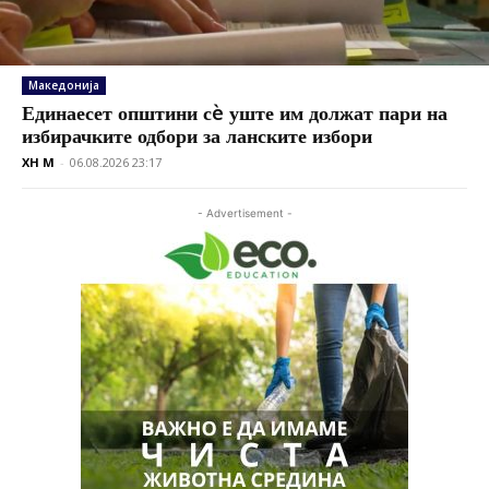
Македонија
Единаесет општини сè уште им должат пари на
избирачките одбори за ланските избори
XH M
-
06.08.2026 23:17
- Advertisement -