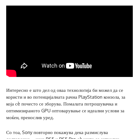
Интересно е што дел од оваа технологија би можел да се
користи и во потенцијалната рачна PlayStation конзола, за
која сè почесто се зборува. Помалата потрошувачка и
оптимизираното GPU оптоварување се идеални услови за
моќен, пренослив уред.
Со тоа, Sony повторно покажува дека размислува