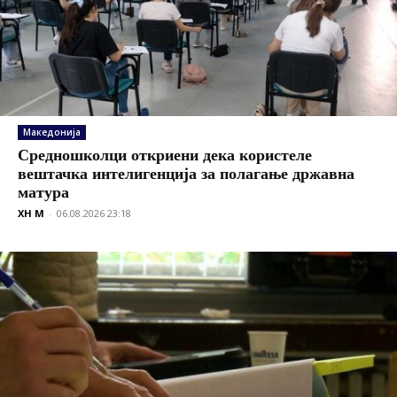
Македонија
Средношколци откриени дека користеле
вештачка интелигенција за полагање државна
матура
XH M
-
06.08.2026 23:18