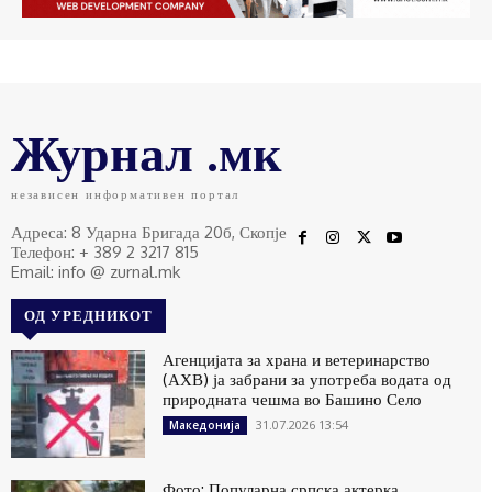
Журнал .мк
независен информативен портал
Адреса: 8 Ударна Бригада 20б, Скопје
Телефон: + 389 2 3217 815
Email: info @ zurnal.mk
ОД УРЕДНИКОТ
Агенцијата за храна и ветеринарство
(АХВ) ја забрани за употреба водата од
природната чешма во Башино Село
31.07.2026 13:54
Македонија
Фото: Популарна српска актерка