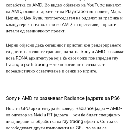
соработка со AMD. Во видео објавено на YouTube каналот
на AMD, главниот архитект на PlayStation конзолите, Марк
Церни, и Џек Хуин, потпретседател на одделот за графика и
компјутерски технологии во AMD, ги претставија првите
детали од заедничкиот проект.
Церни објасни дека сегашниот пристап кон рендерирањето
ги достигнал своите граници, па затоа Sony и AMD развиваат
нова RDNA архитектура која ќе овозможи понапреден ray
tracing и path tracing – технологии што создаваат
пореалистично осветлување и сенки во игрите.
Sony и AMD ги развиваат Radiance јадрата за PS6
Новата GPU архитектура ќе воведе Radiance јадра – AMD-
ов одговор на Nvidia RT јадрата – кои ќе бидат специјално
дизајнирани за обработка на ray tracing ефекти. Со тоа се
ослободуваат други компоненти на GPU-то за да се