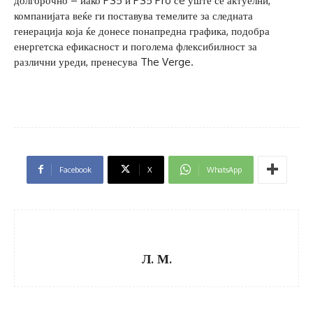
долгорочно – иако PS5 и PS5 Pro сè уште се актуелни,
компанијата веќе ги поставува темелите за следната
генерација која ќе донесе понапредна графика, подобра
енергетска ефикасност и поголема флексибилност за
различни уреди, пренесува The Verge.
Facebook
X
WhatsApp
Л. М.