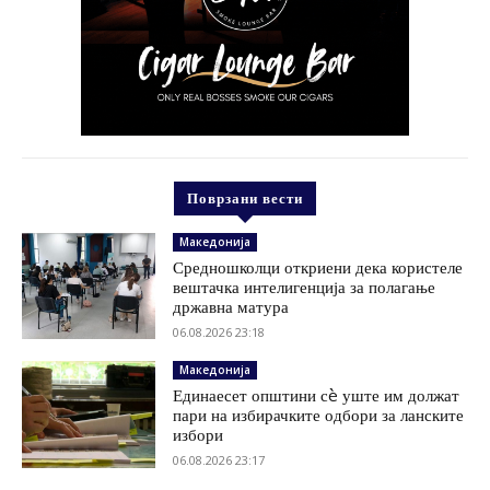
Поврзани вести
Македонија
Средношколци откриени дека користеле
вештачка интелигенција за полагање
државна матура
06.08.2026 23:18
Македонија
Единаесет општини сè уште им должат
пари на избирачките одбори за ланските
избори
06.08.2026 23:17