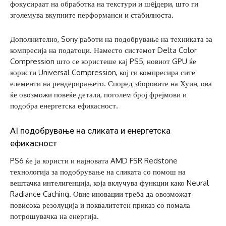
фокусираат на обработка на текстури и шejдери, што ги
зголемува вкупните перформанси и стабилноста.
Дополнително, Sony работи на подобрување на техниката за
компресија на податоци. Наместо системот Delta Color
Compression што се користеше кај PS5, новиот GPU ќе
користи Universal Compression, кој ги компресира сите
елементи на рендерирањето. Според зборовите на Хуин, ова
ќе овозможи повеќе детали, поголем број фрејмови и
подобра енергетска ефикасност.
AI подобрување на сликата и енергетска
ефикасност
PS6 ќе ја користи и најновата AMD FSR Redstone
технологија за подобрување на сликата со помош на
вештачка интелигенција, која вклучува функции како Neural
Radiance Caching. Овие иновации треба да овозможат
повисока резолуција и поквалитетен приказ со помала
потрошувачка на енергија.