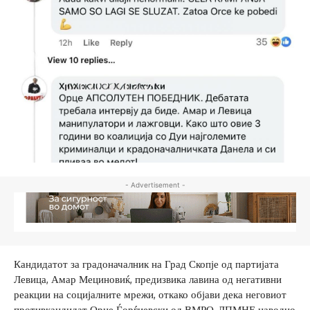
- Advertisement -
Кандидатот за градоначалник на Град Скопје од партијата
Левица, Амар Мециновиќ, предизвика лавина од негативни
реакции на социјалните мрежи, откако објави дека неговиот
противкандидат Орце Ѓорѓиевски од ВМРО-ДПМНЕ наводно