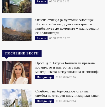
02.08.2026 21:43
Регион
Огнена стихија ја пустоши Албанија:
Жителите бегаат додека пожарот се
приближува до домовите – распоредени
се хеликоптери
05.08.2026 17:57
Регион
ПОСЛЕДНИ ВЕСТИ
Проф. д-р Татјана Бошков ги презема
кормилото и контролата над
македонската воздухопловна навигација
08.08.2026 23:16
Македонија
Симболот на ќор-сокакот станува
симбол на отворен комуникациски канал
08.08.2026 23:14
Македонија