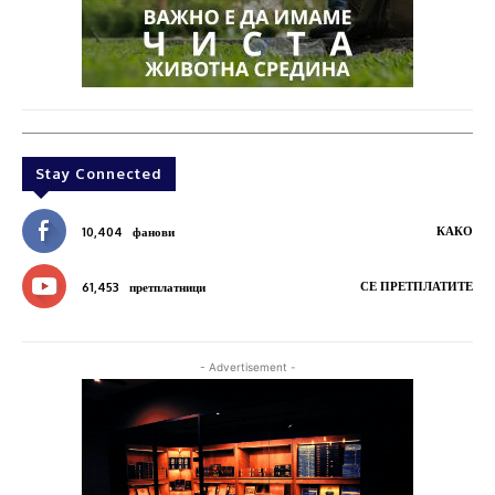
Stay Connected
КАКО
10,404
фанови
СЕ ПРЕТПЛАТИТЕ
61,453
претплатници
- Advertisement -