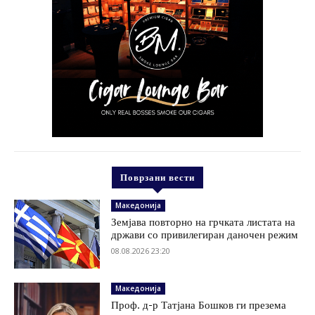
Поврзани вести
Македонија
Земјава повторно на грчката листата на
држави со привилегиран даночен режим
08.08.2026 23:20
Македонија
Проф. д-р Татјана Бошков ги презема