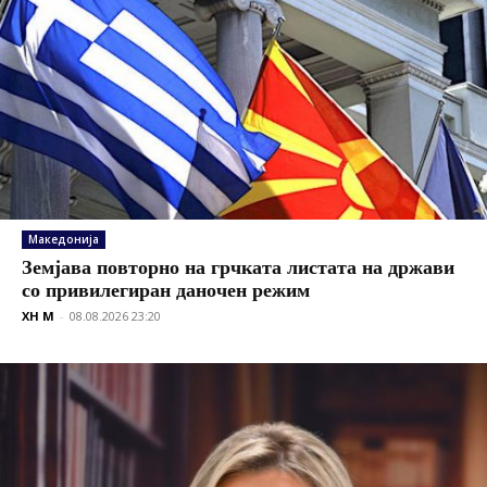
Македонија
Земјава повторно на грчката листата на држави
со привилегиран даночен режим
XH M
-
08.08.2026 23:20