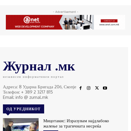
- Advertisement -
Журнал .мк
независен информативен портал
Адреса: 8 Ударна Бригада 20б, Скопје
Телефон: + 389 2 3217 815
Email: info @ zurnal.mk
ОД УРЕДНИКОТ
Мицотакис: Изразувам најдлабоко
жалење за трагичната несреќа