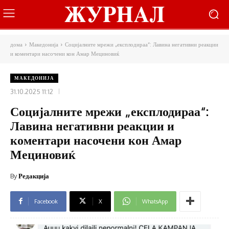
дома
Македонија
Социјалните мрежи „експлодираа“: Лавина негативни реакции
и коментари насочени кон Амар Мециновиќ
МАКЕДОНИЈА
31.10.2025 11:12
Социјалните мрежи „експлодираа“:
Лавина негативни реакции и
коментари насочени кон Амар
Мециновиќ
By
Редакција
Facebook
X
WhatsApp