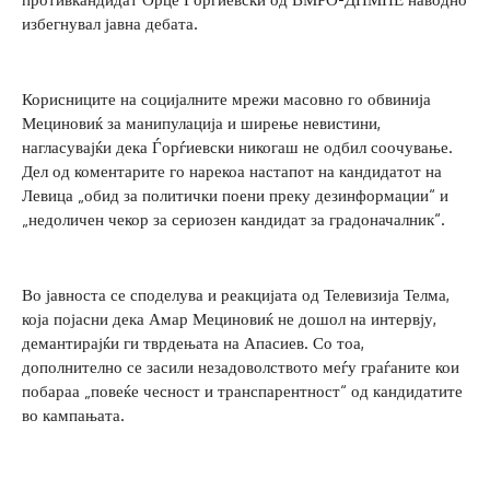
избегнувал јавна дебата.
Корисниците на социјалните мрежи масовно го обвинија
Мециновиќ за манипулација и ширење невистини,
нагласувајќи дека Ѓорѓиевски никогаш не одбил соочување.
Дел од коментарите го нарекоа настапот на кандидатот на
Левица „обид за политички поени преку дезинформации“ и
„недоличен чекор за сериозен кандидат за градоначалник“.
Во јавноста се споделува и реакцијата од Телевизија Телма,
која појасни дека Амар Мециновиќ не дошол на интервју,
демантирајќи ги тврдењата на Апасиев. Со тоа,
дополнително се засили незадоволството меѓу граѓаните кои
побараа „повеќе чесност и транспарентност“ од кандидатите
во кампањата.