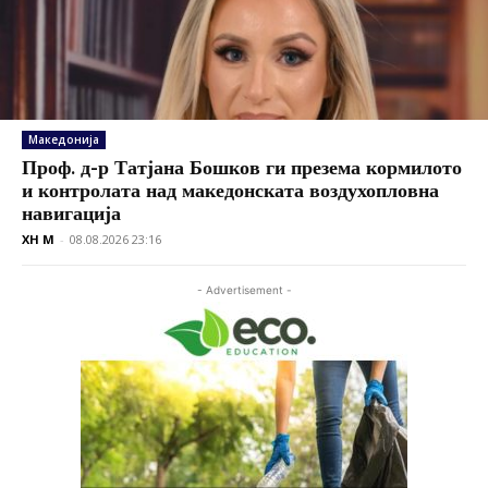
Македонија
Проф. д-р Татјана Бошков ги презема кормилото
и контролата над македонската воздухопловна
навигација
XH M
-
08.08.2026 23:16
- Advertisement -