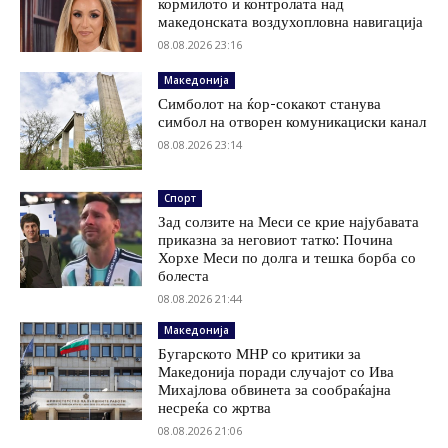
кормилото и контролата над
македонската воздухопловна навигација
08.08.2026 23:16
Македонија
Симболот на ќор-сокакот станува
симбол на отворен комуникациски канал
08.08.2026 23:14
Спорт
Зад солзите на Меси се крие најубавата
приказна за неговиот татко: Почина
Хорхе Меси по долга и тешка борба со
болеста
08.08.2026 21:44
Македонија
Бугарското МНР со критики за
Македонија поради случајот со Ива
Михајлова обвинета за сообраќајна
несреќа со жртва
08.08.2026 21:06