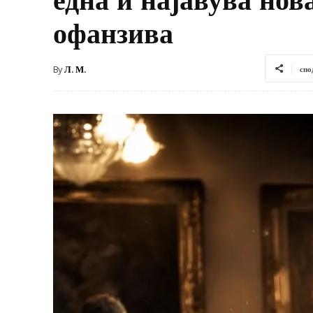
офанзива
By
Л. М.
спо