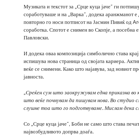
Музиката и текстот за „Срце куца јаче“ ги потпиш
соработуваше и на „Варка“, додека аранжманот е 
повторно го носи потписот на Јасмин Пивиќ од Ar
соработка. Спотот е снимен во Скопје, а посебна 
Павловски.
И додека оваа композиција симболично става крај
испишува нова страница од својата кариера. Актив
веќе се снимени. Како што најавува, зад новиот п
јавноста.
„
Среќен сум што заокружувам една приказна во к
што веќе почнувам да пишувам нова. Во студио с
слушне тоа што го подготвуваме. Мислам дека с
Со „Срце куца јаче“, Боби не само што става печат
највозбудливото допрва доаѓа.