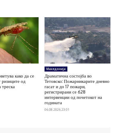
Македонија
ветува како да се
Драматична состојба во
 ризиците од
Тетовско: Пожарникарите дневно
а треска
гасат и до 17 пожари,
регистрирани се 628
интервенции од почетокот на
годината
06.08.2026 23:01