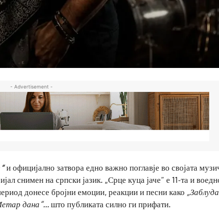
- Advertisement -
е“
и официјално затвора едно важно поглавје во својата музи
ал снимен на српски јазик. „Срце куца јаче“ е 11-та и воедн
период донесе бројни емоции, реакции и песни како
„Заблуда
„Метар дана“…
што публиката силно ги прифати.