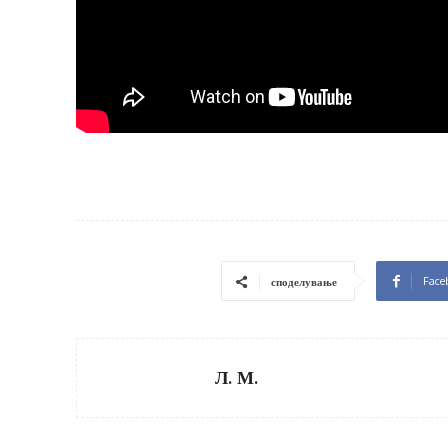
Face
споделување
Л. М.