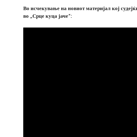
Во исчекување на новиот материјал кој судејќи
во „Срце куца јаче“: