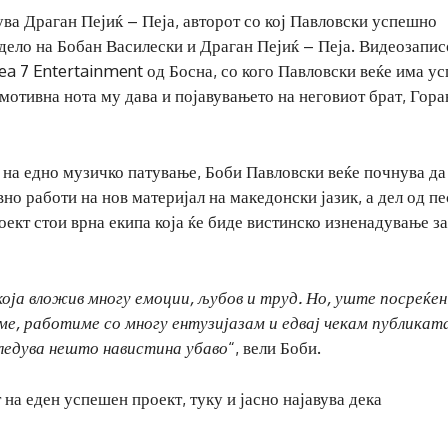
ува Драган Пејиќ – Пеја, авторот со кој Павловски успешно
дело на Бобан Василески и Драган Пејиќ – Пеја. Видеозапис
ea 7 Entertainment од Босна, со кого Павловски веќе има у
емотивна нота му дава и појавувањето на неговиот брат, Гора
 на едно музичко патување, Боби Павловски веќе почнува да
но работи на нов материјал на македонски јазик, а дел од п
роект стои врна екипа која ќе биде вистинско изненадување за
оја вложив многу емоции, љубов и труд. Но, уште посреќен
ме, работиме со многу ентузијазам и едвај чекам публиката
ледува нешто навистина убаво
“, вели Боби.
 на еден успешен проект, туку и јасно најавува дека