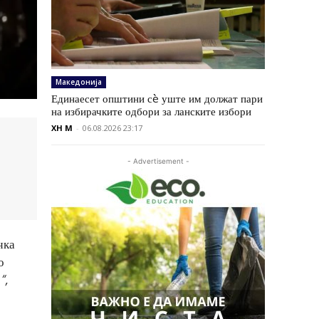
Македонија
Единаесет општини сè уште им должат пари
на избирачките одбори за ланските избори
XH M
-
06.08.2026 23:17
- Advertisement -
чка
о
“,