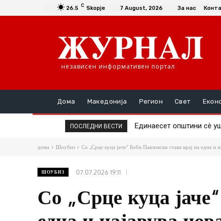
C
26.5
Skopje
7 August, 2026
За нас
Конт
независен информативен портал
Дома
Македонија
Регион
Свет
Екон
Повторно скок на цената
ПОСЛЕДНИ ВЕСТИ
дома
Шоубиз
Со „Срце куца јаче“ Боби Павловски става крај на една и на
07.07.2026 19:11
ШОУБИЗ
Со „Срце куца јаче“
една и најавува н