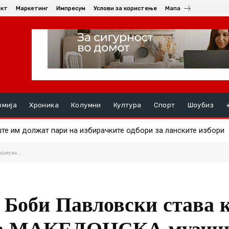
акт
Маркетинг
Импресум
Услови за користење
Мапа
омија
Хроника
Колумни
Култура
Спорт
Шоубиз
 на златото
јавува...
 Боби Павловски става к
ова МАКЕДОНСКА музич