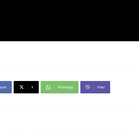
book
X
WhatsApp
Viber