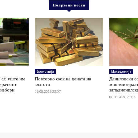
Поврзани вести
Економија
Македонија
 сè уште им
Повторно скок на цената на
Даниловски со
ирачките
златото
минимизираат
 избори
западнонилск
06.08.2026 23:07
06.08.2026 23:03