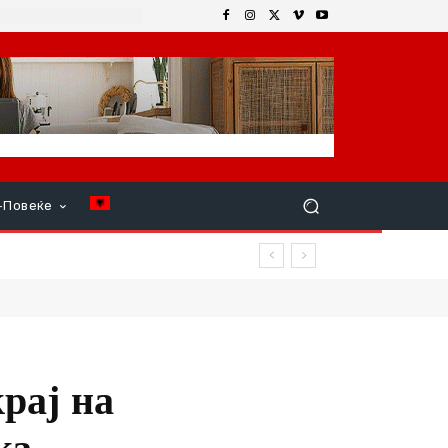
+Повеќе
рај на
ка