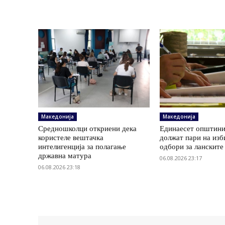
Македонија
Македонија
Средношколци откриени дека
Единаесет општини
користеле вештачка
должат пари на изб
интелигенција за полагање
одбори за ланските
државна матура
06.08.2026 23:17
06.08.2026 23:18