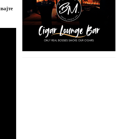
ивајте