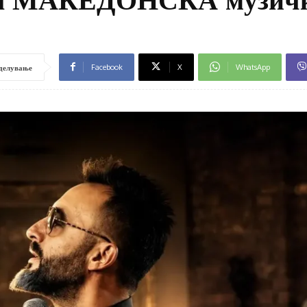
Facebook
X
WhatsApp
делување