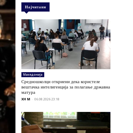
Најчитани
Македонија
Средношколци откриени дека користеле
вештачка интелигенција за полагање државна
матура
XH M
-
06.08.2026 23:18