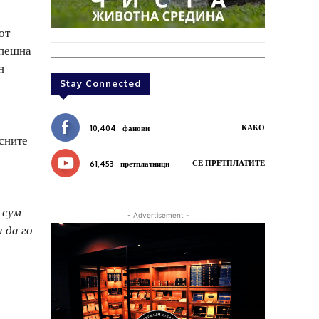
от
спешна
н
Stay Connected
КАКО
10,404
фанови
есните
СЕ ПРЕТПЛАТИТЕ
61,453
претплатници
 сум
- Advertisement -
 да го