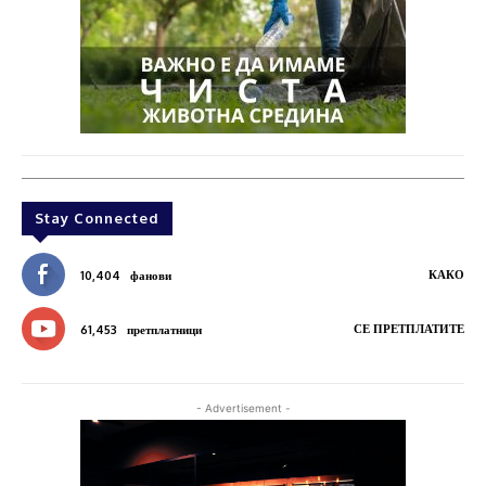
Stay Connected
КАКО
10,404
фанови
СЕ ПРЕТПЛАТИТЕ
61,453
претплатници
- Advertisement -