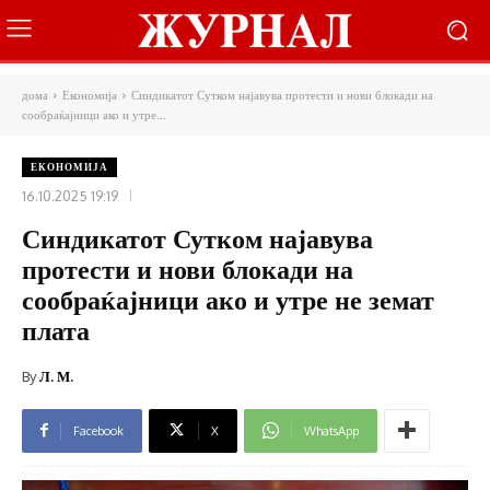
дома
Економија
Синдикатот Сутком најавува протести и нови блокади на
сообраќајници ако и утре...
ЕКОНОМИЈА
16.10.2025 19:19
Синдикатот Сутком најавува
протести и нови блокади на
сообраќајници ако и утре не земат
плата
By
Л. М.
Facebook
X
WhatsApp