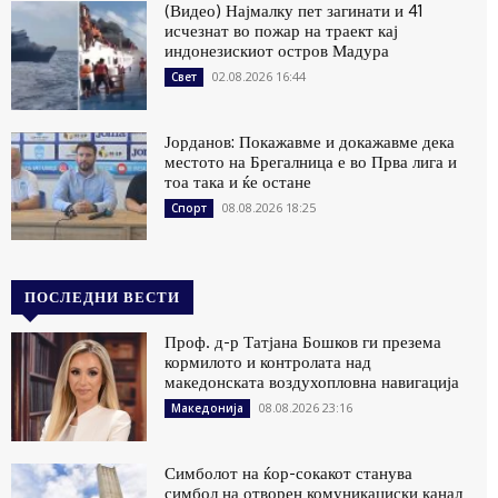
(Видео) Најмалку пет загинати и 41
исчезнат во пожар на траект кај
индонезискиот остров Мадура
02.08.2026 16:44
Свет
Јорданов: Покажавме и докажавме дека
местото на Брегалница е во Прва лига и
тоа така и ќе остане
08.08.2026 18:25
Спорт
ПОСЛЕДНИ ВЕСТИ
Проф. д-р Татјана Бошков ги презема
кормилото и контролата над
македонската воздухопловна навигација
08.08.2026 23:16
Македонија
Симболот на ќор-сокакот станува
симбол на отворен комуникациски канал