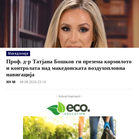
Македонија
Проф. д-р Татјана Бошков ги презема кормилото
и контролата над македонската воздухопловна
навигација
XH M
-
08.08.2026 23:16
- Advertisement -