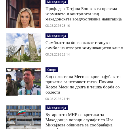
Македонија
Проф. д-р Татјана Бошков ги презема
кормилото и контролата над
македонската воздухопловна навигација
08.08.2026 23:16
Македонија
Симболот на ќор-сокакот станува
симбол на отворен комуникациски канал
08.08.2026 23:14
Спорт
Зад солзите на Меси се крие најубавата
приказна за неговиот татко: Почина
Хорхе Меси по долга и тешка борба со
болеста
08.08.2026 21:44
Македонија
Бугарското МНР со критики за
Македонија поради случајот со Ива
Михајлова обвинета за сообраќајна