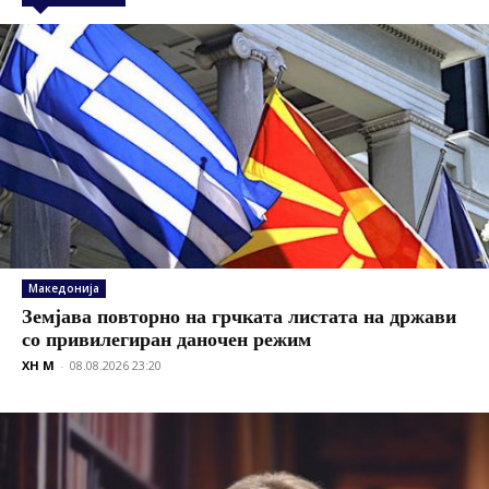
Македонија
Земјава повторно на грчката листата на држави
со привилегиран даночен режим
XH M
-
08.08.2026 23:20