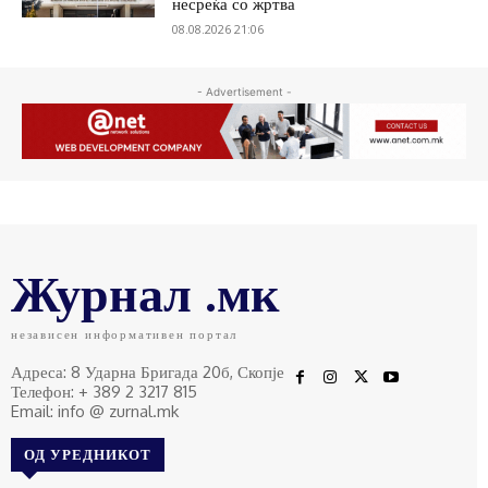
несреќа со жртва
08.08.2026 21:06
- Advertisement -
Журнал .мк
независен информативен портал
Адреса: 8 Ударна Бригада 20б, Скопје
Телефон: + 389 2 3217 815
Email: info @ zurnal.mk
ОД УРЕДНИКОТ