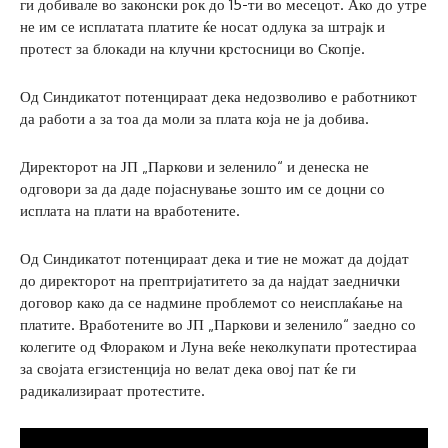
ги добивале во законски рок до 15-ти во месецот. Ако до утре
не им се исплатата платите ќе носат одлука за штрајк и
протест за блокади на клучни крстосници во Скопје.
Од Синдикатот потенцираат дека недозволиво е работникот
да работи а за тоа да моли за плата која не ја добива.
Директорот на ЈП „Паркови и зеленило“ и денеска не
одговори за да даде појаснување зошто им се доцни со
исплата на плати на вработените.
Од Синдикатот потенцираат дека и тие не можат да дојдат
до директорот на прептријатитето за да најдат заеднички
договор како да се надмине проблемот со неисплаќање на
платите. Вработените во ЈП „Паркови и зеленило“ заедно со
колегите од Флораком и Луна веќе неколкупати протестираа
за својата егзистенција но велат дека овој пат ќе ги
радикализираат протестите.