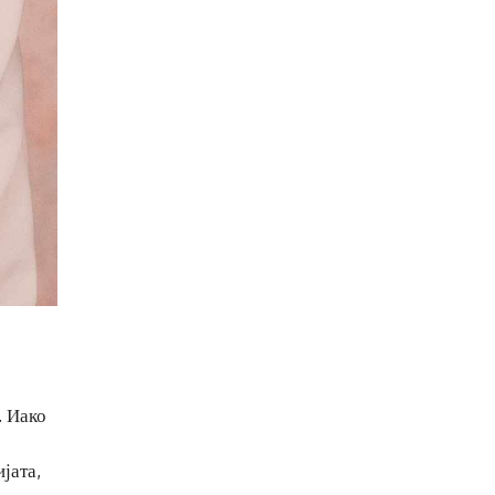
. Иако
јата,