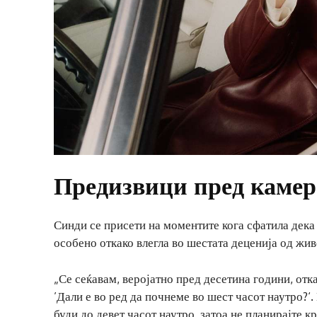
Предизвици пред камера
Синди се присети на моментите кога сфатила дека 
особено откако влегла во шестата деценија од жив
„Се сеќавам, веројатно пред десетина години, отк
’Дали е во ред да почнеме во шест часот наутро?‘.
буди до девет часот наутро, затоа не планирајте 