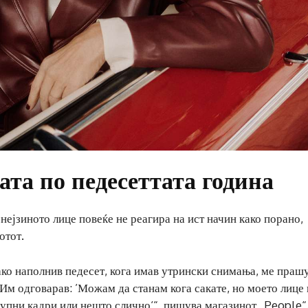
та по педесеттата година
нејзиното лице повеќе не реагира на ист начин како порано,
отот.
ако наполнив педесет, кога имав утрински снимања, ме праш
 Им одговарав: ’Можам да станам кога сакате, но моето лице 
крупни кадри или нешто слично‘“, пишува магазинот „People“