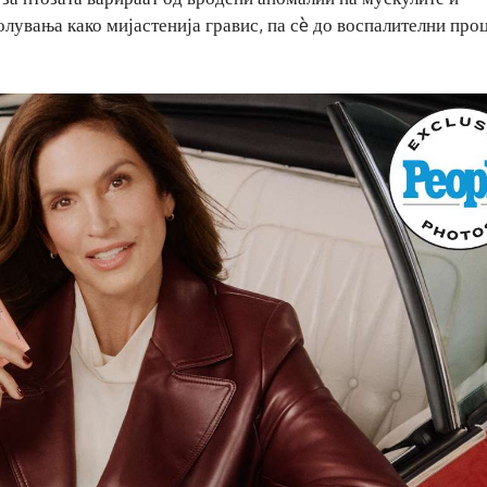
лувања како мијастенија гравис, па сè до воспалителни проц