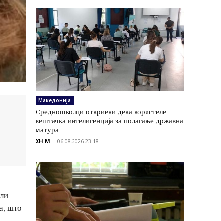
Македонија
Средношколци откриени дека користеле
вештачка интелигенција за полагање државна
матура
XH M
-
06.08.2026 23:18
или
а, што