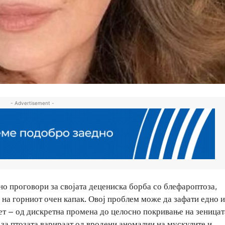
- Advertisement -
о проговори за својата децениска борба со блефароптоза,
 на горниот очен капак. Овој проблем може да зафати едно 
тет – од дискретна промена до целосно покривање на зеницат
за птозата варираат од вродени аномалии на мускулите и