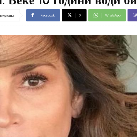
Facebook
X
WhatsApp
делување