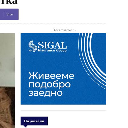
Viber
- Advertisement -
Најчитани