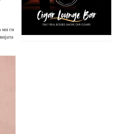
 ми ги
вијата