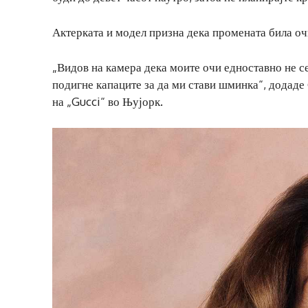
Актерката и модел призна дека промената била оч
„Видов на камера дека моите очи едноставно не 
подигне капаците за да ми стави шминка“, додаде 
на „Gucci“ во Њујорк.