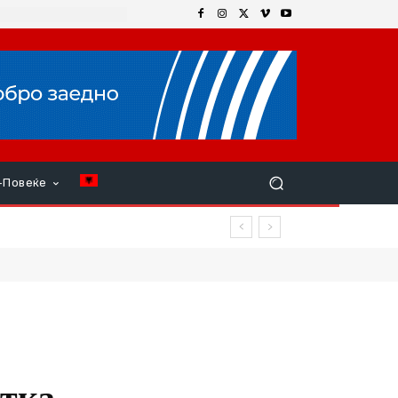
+Повеќе
итка