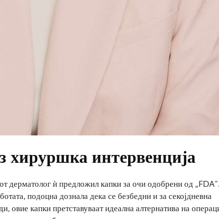
з хируршка интервенција
иот дерматолог ѝ предложил капки за очи одобрени од „FDA“
аботата, подоцна дознала дека се безбедни и за секојдневна
ди, овие капки претставуваат идеална алтернатива на операци