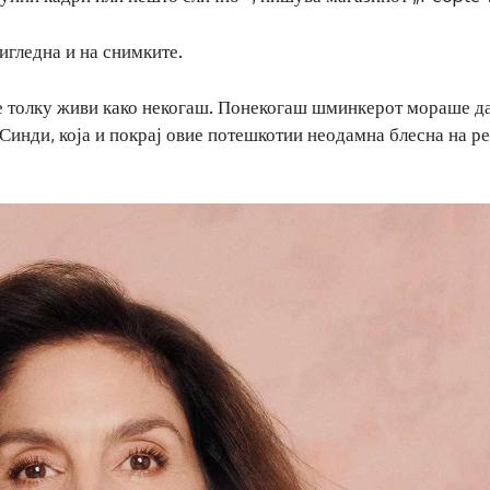
игледна и на снимките.
се толку живи како некогаш. Понекогаш шминкерот мораше да
Синди, која и покрај овие потешкотии неодамна блесна на ре