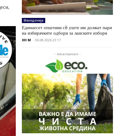
еси,
Македонија
Единаесет општини сè уште им должат пари
на избирачките одбори за ланските избори
XH M
-
06.08.2026 23:17
- Advertisement -