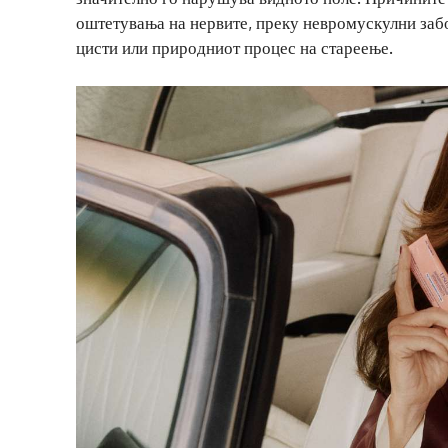
оштетувања на нервите, преку невромускулни забо
цисти или природниот процес на стареење.