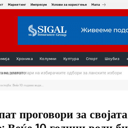
кт
Маркетинг
Импресум
Услови за користење
Мапа
омија
Хроника
Колумни
Култура
Спорт
Шоубиз
 на златото
остојба: Веќе 10 години води...
ат проговори за својата
а: Веќе 10 години води б