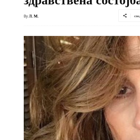
By
Л. М.
спо