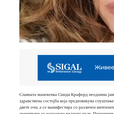
Славната манекенка Синди Крафорд неодамна јавн
здравствена состојба која предизвикува спуштање
двете очи, а се манифестира со различен интензи
значително го нарушува видното поле. Причините 