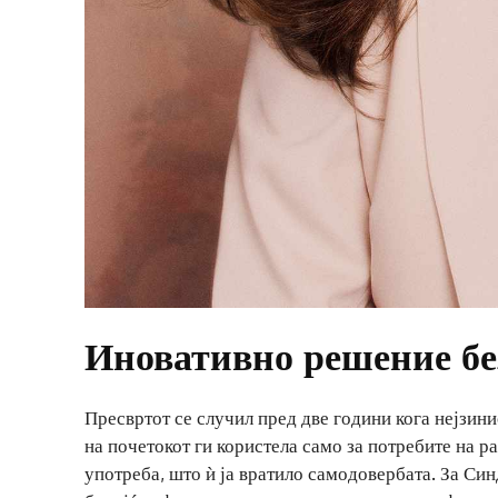
Иновативно решение бе
Пресвртот се случил пред две години кога нејзин
на почетокот ги користела само за потребите на р
употреба, што ѝ ја вратило самодовербата. За Син