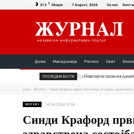
C
21.2
Skopje
7 August, 2026
За нас
Конта
независен информативен портал
Дома
Македонија
Регион
Свет
Екон
Повторно скок на цената
ПОСЛЕДНИ ВЕСТИ
дома
Шоубиз
Синди Крафорд првпат проговори за својата здравствена с
14.06.2026 15:36
ШОУБИЗ
Синди Крафорд првп
здравствена состојб