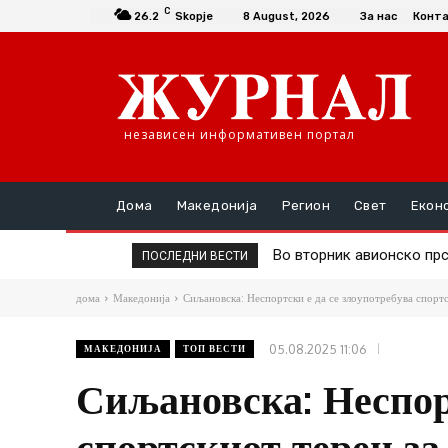
C
26.2
Skopje
8 August, 2026
За нас
Конт
независен информативен портал
Дома
Македонија
Регион
Свет
Екон
Во вторник авионско прс
Д-р Трајановски: По тр
ПОСЛЕДНИ ВЕСТИ
дома
Македонија
Сиљановска: Неспортски е да се злоупотребува спортск
05.08.2025 11:06
МАКЕДОНИЈА
ТОП ВЕСТИ
Сиљановска: Неспорт
спортскиот терен за