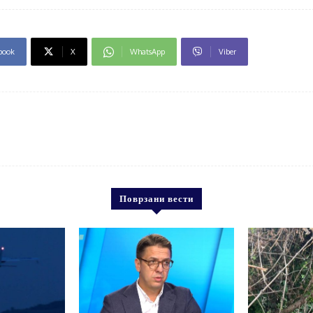
book
X
WhatsApp
Viber
Поврзани вести