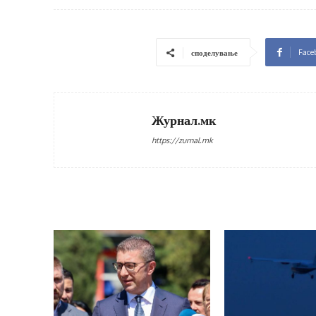
Face
споделување
Журнал.мк
https://zurnal.mk