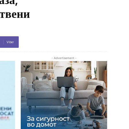
ствени
Viber
- Advertisement -