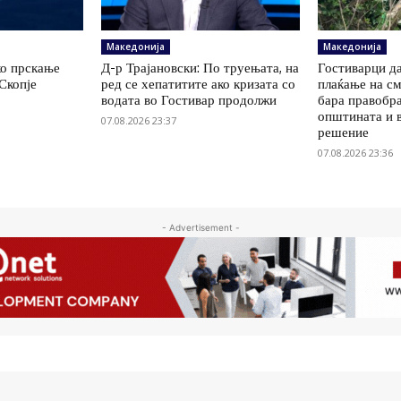
Македонија
Македонија
ко прскање
Д-р Трајановски: По труењата, на
Гостиварци да
Скопје
ред се хепатитите ако кризата со
плаќање на см
водата во Гостивар продолжи
бара правобр
општината и 
07.08.2026 23:37
решение
07.08.2026 23:36
- Advertisement -