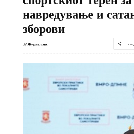
навредување и сата
зборови
By
Журнал.мк
спо