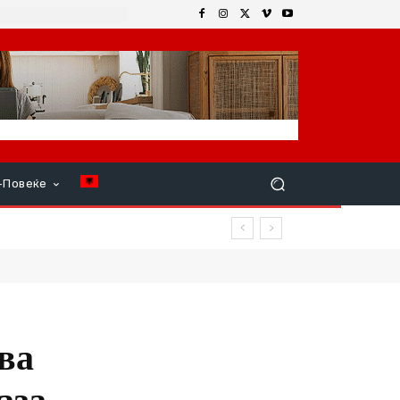
+Повеќе
ар продолжи
ва
аза,