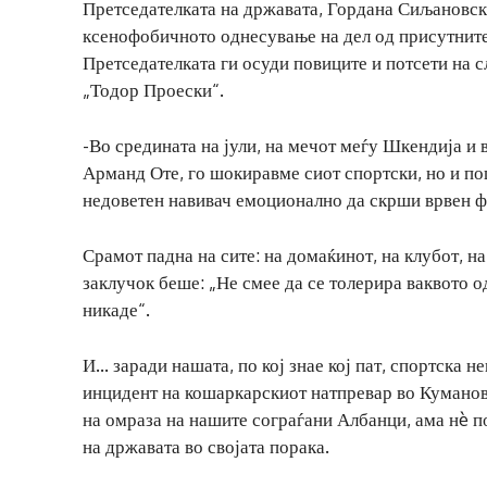
Претседателката на државата, Гордана Сиљановска
ксенофобичното однесување на дел од присутните
Претседателката ги осуди повиците и потсети на 
„Тодор Проески“.
-Во средината на јули, на мечот меѓу Шкендија 
Арманд Оте, го шокиравме сиот спортски, но и по
недоветен навивач емоционално да скрши врвен фу
Срамот падна на сите: на домаќинот, на клубот, на
заклучок беше: „Не смее да се толерира ваквото о
никаде“.
И… заради нашата, по кој знае кој пат, спортска 
инцидент на кошаркарскиот натпревар во Куманов
на омраза на нашите сограѓани Албанци, ама нè по
на државата во својата порака.