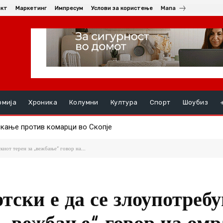
акт
Маркетинг
Импресум
Услови за користење
Мапа
омија
Хроника
Колумни
Култура
Спорт
Шоубиз
кање против комарци во Скопје
уењата, на ред се хепатитите ако кризата со водата во Гостив
иот терен за „вежбање“ говор на...
ски е да се злоупотребу
 „вежбање“ говор на омр