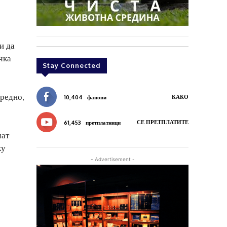
и да
чка
Stay Connected
средно,
КАКО
10,404
фанови
СЕ ПРЕТПЛАТИТЕ
61,453
претплатници
чат
ку
- Advertisement -