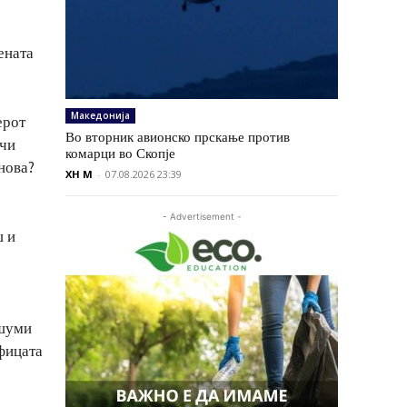
ената
Македонија
ерот
Во вторник авионско прскање против
учи
комарци во Скопје
нова?
XH M
-
07.08.2026 23:39
- Advertisement -
ш и
ршуми
ефицата