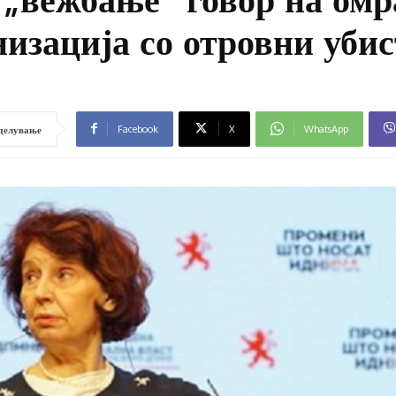
низација со отровни уби
Facebook
X
WhatsApp
делување