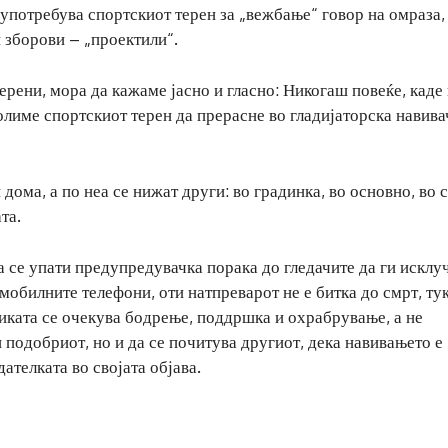
оупотребува спортскиот терен за „вежбање“ говор на омраза,
 зборови – „проектили“.
ерени, мора да кажаме јасно и гласно: Никогаш повеќе, каде 
волиме спортскиот терен да прерасне во гладијаторска навива
 дома, а по неа се нижат други: во градинка, во основно, во 
та.
а се упати предупредувачка порака до гледачите да ги исклу
 мобилните телефони, оти натпреварот не е битка до смрт, ту
иката се очекува бодрење, поддршка и охрабрување, а не
 подобриот, но и да се почитува другиот, дека навивањето е
дателката во својата објава.