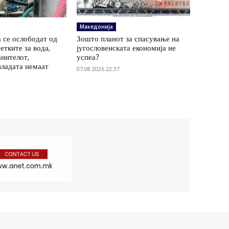
Македонија
 се ослободат од
Зошто планот за спасување на
етките за вода,
југословенската економија не
анителот,
успеа?
владата немаат
07.08.2026 22:37