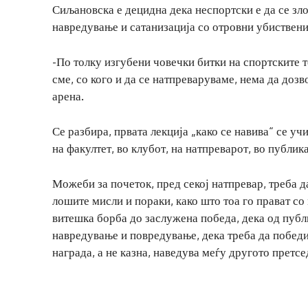
Сиљановска е децидна дека неспортски е да се зл
навредување и сатанизација со отровни убиствени
-По толку изгубени човечки битки на спортските т
сме, со кого и да се натпреваруваме, нема да доз
арена.
Се разбира, првата лекција „како се навива“ се учи
на факултет, во клубот, на натпреварот, во публика
Можеби за почеток, пред секој натпревар, треба д
лошите мисли и пораки, како што тоа го прават со
витешка борба до заслужена победа, дека од публ
навредување и повредување, дека треба да победи
награда, а не казна, наведува меѓу другото претсе