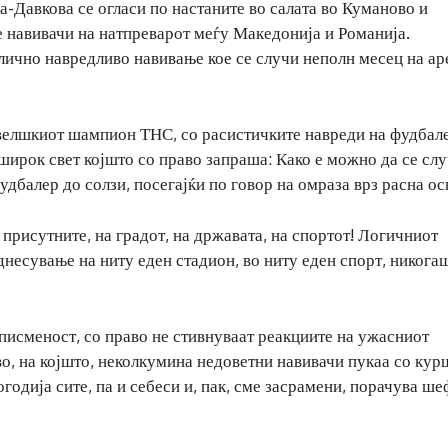
-Давкова се огласи по настаните во салата во Куманово и
 навивачи на натпреварот меѓу Македонија и Романија.
слично навредливо навивање кое се случи неполн месец на ар
и велшкиот шампион ТНС, со расистичките навреди на фудбал
широк свет којшто со право запраша: Како е можно да се сл
дбалер до солзи, посегајќи по говор на омраза врз расна ос
 присутните, на градот, на државата, на спортот! Логичниот
днесување на ниту еден стадион, во ниту еден спорт, никога
неписменост, со право не стивнуваат реакциите на ужасниот
о, на којшто, неколкумина недоветни навивачи пукаа со ку
годија сите, па и себеси и, пак, сме засрамени, порачува ш