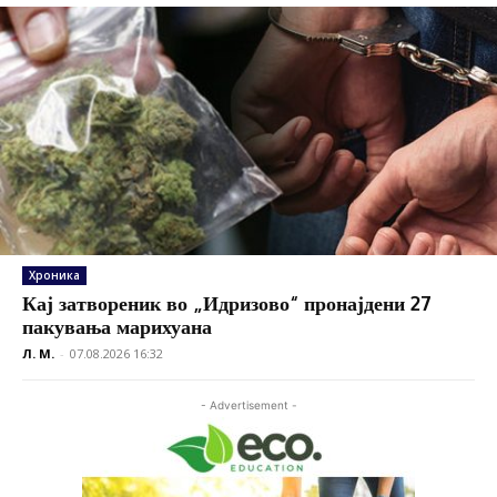
Хроника
Кај затвореник во „Идризово“ пронајдени 27
пакувања марихуана
Л. М.
-
07.08.2026 16:32
- Advertisement -