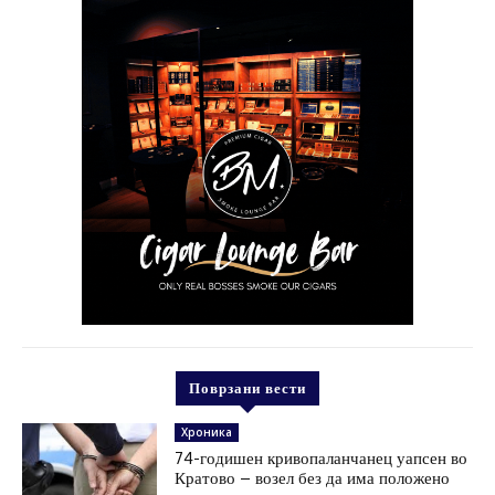
Поврзани вести
Хроника
74-годишен кривопаланчанец уапсен во
Кратово – возел без да има положено