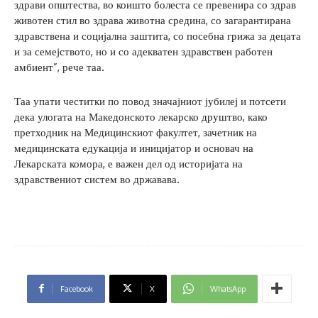
здрави општества, во коишто болеста се превенира со здрав
животен стил во здрава животна средина, со загарантирана
здравствена и социјална заштита, со посебна грижа за децата
и за семејството, но и со адекватен здравствен работен
амбиент”, рече таа.
Таа упати честитки по повод значајниот јубилеј и потсети
дека улогата на Македонското лекарско друштво, како
претходник на Медицинскиот факултет, зачетник на
медицинската едукација и иницијатор и основач на
Лекарската комора, е важен дел од историјата на
здравствениот систем во државава.
Facebook
X
WhatsApp