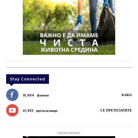
Stay Connected
КАКО
10,404
фанови
СЕ ПРЕТПЛАТИТЕ
61,453
претплатници
- Advertisement -