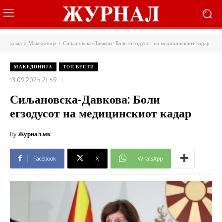
дома
Македонија
Сиљановска-Давкова: Боли егзодусот на медицинскиот кадар
МАКЕДОНИЈА
ТОП ВЕСТИ
13.09.2025 21:59
Сиљановска-Давкова: Боли
егзодусот на медицинскиот кадар
By
Журнал.мк
Facebook
X
WhatsApp