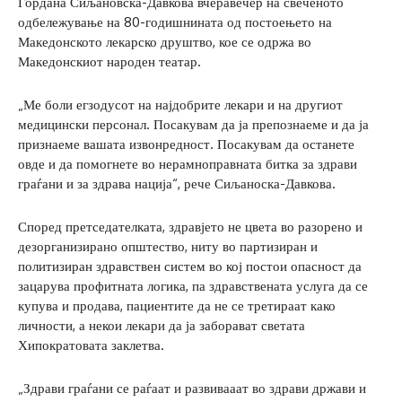
Гордана Сиљановска-Давкова вчеравечер на свеченото
одбележување на 80-годишнината од постоењето на
Македонското лекарско друштво, кое се одржа во
Македонскиот народен театар.
„Ме боли егзодусот на најдобрите лекари и на другиот
медицински персонал. Посакувам да ја препознаеме и да ја
признаеме вашата извонредност. Посакувам да останете
овде и да помогнете во нерамноправната битка за здрави
граѓани и за здрава нација“, рече Сиљаноска-Давкова.
Според претседателката, здравјето не цвета во разорено и
дезорганизирано општество, ниту во партизиран и
политизиран здравствен систем во кој постои опасност да
зацарува профитната логика, па здравствената услуга да се
купува и продава, пациентите да не се третираат како
личности, а некои лекари да ја заборават светата
Хипократовата заклетва.
„Здрави граѓани се раѓаат и развивааат во здрави држави и