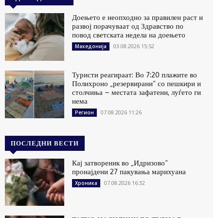
Доењето е неопходно за правилен раст и
развој порачуваат од Здравство по
повод светската недела на доењето
03.08.2026 15:52
Македонија
Туристи реагираат: Во 7:20 плажите во
Полихроно „резервирани“ со пешкири и
столчиња – местата зафатени, луѓето ги
нема
07.08.2026 11:26
Регион
ПОСЛЕДНИ ВЕСТИ
Кај затвореник во „Идризово“
пронајдени 27 пакувања марихуана
07.08.2026 16:32
Хроника