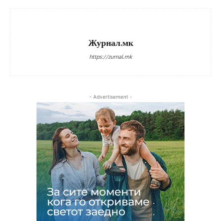
Журнал.мк
https://zurnal.mk
- Advertisement -