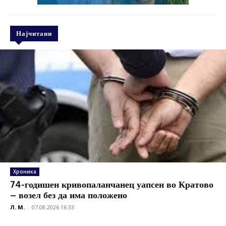
Најчитани
Хроника
74-годишен кривопаланчанец уапсен во Кратово
– возел без да има положено
Л. М.
-
07.08.2026 16:33