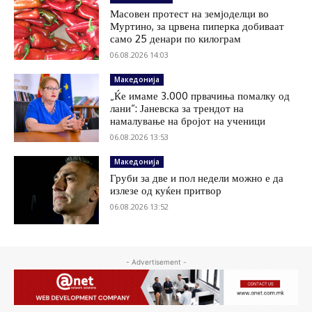
Масовен протест на земјоделци во
Муртино, за црвена пиперка добиваат
само 25 денари по килограм
06.08.2026 14:03
Македонија
„Ќе имаме 3.000 првачиња помалку од
лани“: Јаневска за трендот на
намалување на бројот на ученици
06.08.2026 13:53
Македонија
Груби за две и пол недели можно е да
излезе од куќен притвор
06.08.2026 13:52
- Advertisement -