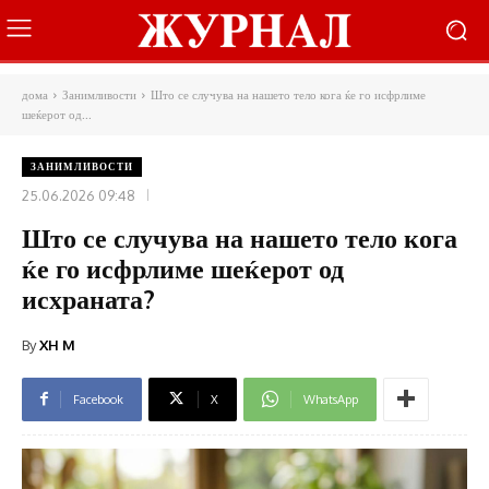
дома
Занимливости
Што се случува на нашето тело кога ќе го исфрлиме
шеќерот од...
ЗАНИМЛИВОСТИ
25.06.2026 09:48
Што се случува на нашето тело кога
ќе го исфрлиме шеќерот од
исхраната?
By
XH M
Facebook
X
WhatsApp