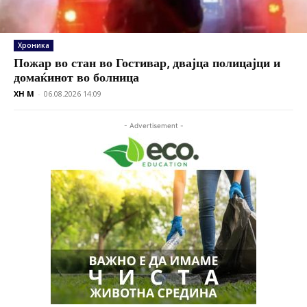
Хроника
Пожар во стан во Гостивар, двајца полицајци и
домаќинот во болница
XH M
-
06.08.2026 14:09
- Advertisement -