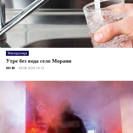
Македонија
Утре без вода село Морани
XH M
-
06.08.2026 14:13