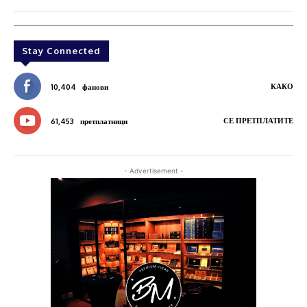
Stay Connected
КАКО
10,404
фанови
СЕ ПРЕТПЛАТИТЕ
61,453
претплатници
- Advertisement -