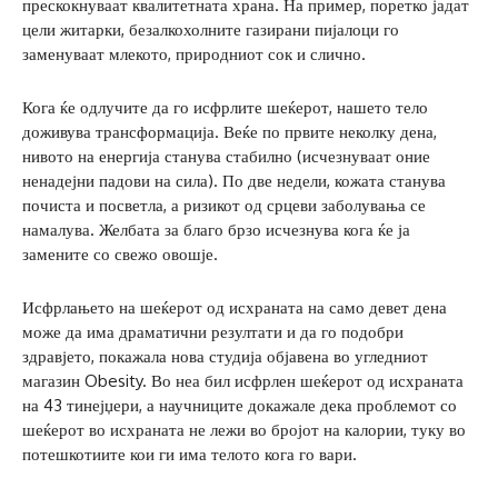
прескокнуваат квалитетната храна. На пример, поретко јадат
цели житарки, безалкохолните газирани пијалоци го
заменуваат млекото, природниот сок и слично.
Кога ќе одлучите да го исфрлите шеќерот, нашето тело
доживува трансформација. Веќе по првите неколку дена,
нивото на енергија станува стабилно (исчезнуваат оние
ненадејни падови на сила). По две недели, кожата станува
почиста и посветла, а ризикот од срцеви заболувања се
намалува. Желбата за благо брзо исчезнува кога ќе ја
замените со свежо овошје.
Исфрлањето на шеќерот од исхраната на само девет дена
може да има драматични резултати и да го подобри
здравјето, покажала нова студија објавена во угледниот
магазин Obesity. Во неа бил исфрлен шеќерот од исхраната
на 43 тинејџери, а научниците докажале дека проблемот со
шеќерот во исхраната не лежи во бројот на калории, туку во
потешкотиите кои ги има телото кога го вари.