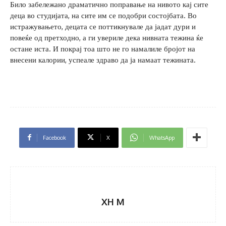
Било забележано драматично поправање на нивото кај сите
деца во студијата, на сите им се подобри состојбата. Во
истражувањето, децата се поттикнувале да јадат дури и
повеќе од претходно, а ги увериле дека нивната тежина ќе
остане иста. И покрај тоа што не го намалиле бројот на
внесени калории, успеале здраво да ја намаат тежината.
Facebook
X
WhatsApp
XH M