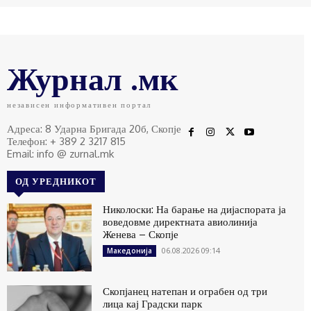
Журнал .мк
независен информативен портал
Адреса: 8 Ударна Бригада 20б, Скопје
Телефон: + 389 2 3217 815
Email: info @ zurnal.mk
ОД УРЕДНИКОТ
Николоски: На барање на дијаспората ја
воведовме директната авиолинија
Женева – Скопје
06.08.2026 09:14
Македонија
Скопјанец натепан и ограбен од три
лица кај Градски парк