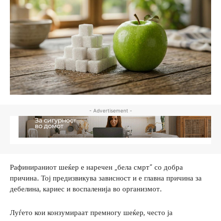
- Advertisement -
Рафинираниот шеќер е наречен „бела смрт“ со добра
причина. Тој предизвикува зависност и е главна причина за
дебелина, кариес и воспаленија во организмот.
Луѓето кои конзумираат премногу шеќер, често ја