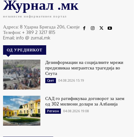
Журнал .мк
независен информативен портал
Адреса: 8 Ударна Бригада 20б, Скопје
Телефон: + 389 2 3217 815
Email: info @ zurnal.mk
ОД УРЕДНИКОТ
Дезинформации на социјалните мрежи
предизвикаа мигрантска трагедија во
Сеута
04.08.2026 15:19
Свет
САД го ратификуваа договорот за заем
од 302 милиони долари за Албанија
04.08.2026 19:08
Регион