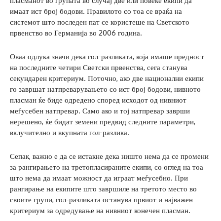
пласманот во групата во случај две или повеќе екипи да
имаат ист број бодови. Правилото со тоа се враќа на
системот што последен пат се користеше на Светското
првенство во Германија во 2006 година.
Оваа одлука значи дека гол-разликата, која имаше предност
на последните четири Светски првенства, сега станува
секундарен критериум. Поточно, ако две национални екипи
го завршат натпреварувањето со ист број бодови, нивното
пласман ќе биде одредено според исходот од нивниот
меѓусебен натпревар. Само ако и тој натпревар заврши
нерешено, ќе бидат земени предвид следните параметри,
вклучително и вкупната гол-разлика.
Сепак, важно е да се истакне дека ништо нема да се промени
за рангирањето на третопласираните екипи, со оглед на тоа
што нема да имаат можност да играат меѓусебно. При
рангирање на екипите што завршиле на третото место во
своите групи, гол-разликата останува првиот и најважен
критериум за одредување на нивниот конечен пласман.