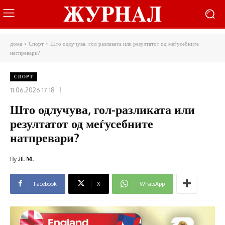
дома
Спорт
Што одлучува, гол-разликата или резултатот од меѓусебните
натпревари?
СПОРТ
11.06.2026 17:18
Што одлучува, гол-разликата или
резултатот од меѓусебните
натпревари?
By
Л. М.
Facebook
X
WhatsApp