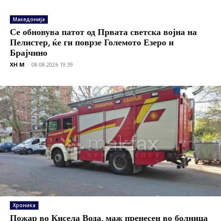
Македонија
Се обновува патот од Првата светска војна на
Пелистер, ќе ги поврзе Големото Езеро и
Брајчино
XH M
-
08.08.2026 19:39
Хроника
Пожар во Кисела Вода, маж пренесен во болница