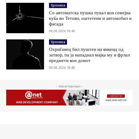
Хроника
Со автоматска пушка пукал кон семејна
куќа во Тетово, оштетени и автомобил и
фасада
08.08.2026 18:40
Хроника
Охриѓанец бил пуштен на викенд од
затвор, па ја нападнал мајка му и фрлал
предмети кон домот
08.08.2026 18:40
- Advertisement -