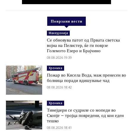
Поврзани вести
Македонија
Се обновува патот од Првата светска
војна на Пелистер, ќе ги поврзе
Големото Езеро и Брајчино
08.08.2026 19:39
Хроника
Пожар во Кисела Вода, маж пренесен во
болница поради вдишување чад
08.08.2026 18:42
Хроника
Тинејџери се судриле со мопеди во
Скопје – тројца повредени, од кои еден
тешко
08.08.2026 18:41