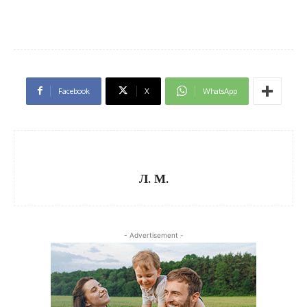
Facebook
X
WhatsApp
Л. М.
- Advertisement -