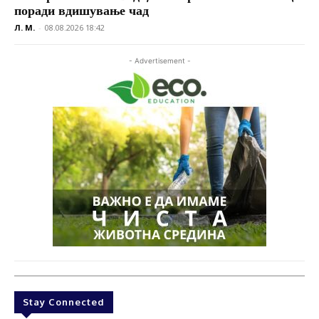
поради вдишување чад
Л. М.
-
08.08.2026 18:42
- Advertisement -
Stay Connected