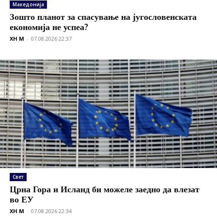
Македонија
Зошто планот за спасување на југословенската
економија не успеа?
XH M
-
07.08.2026 22:37
Свет
Црна Гора и Исланд би можеле заедно да влезат
во ЕУ
XH M
-
07.08.2026 22:34