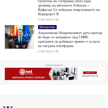
Пуштена во сообраќај уште една
делница од автопатот Елбасан –
Ќафасан: Се забрзува поврзувањето на
Коридорот 8
07.08.2026 21:56
Македонија
Андоновски: Националниот дата-центар
ќе биде со капацитет под 1 MW,
граѓаните ги добиваат првите е-услуги
на сигурна платформа
07.08.2026 21:38
- Advertisement -