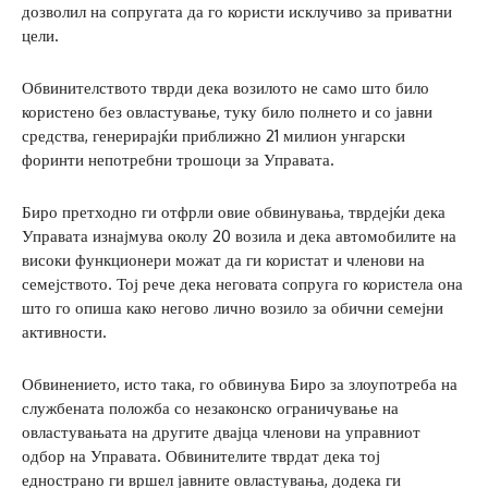
дозволил на сопругата да го користи исклучиво за приватни
цели.
Обвинителството тврди дека возилото не само што било
користено без овластување, туку било полнето и со јавни
средства, генерирајќи приближно 21 милион унгарски
форинти непотребни трошоци за Управата.
Биро претходно ги отфрли овие обвинувања, тврдејќи дека
Управата изнајмува околу 20 возила и дека автомобилите на
високи функционери можат да ги користат и членови на
семејството. Тој рече дека неговата сопруга го користела она
што го опиша како негово лично возило за обични семејни
активности.
Обвинението, исто така, го обвинува Биро за злоупотреба на
службената положба со незаконско ограничување на
овластувањата на другите двајца членови на управниот
одбор на Управата. Обвинителите тврдат дека тој
еднострано ги вршел јавните овластувања, додека ги