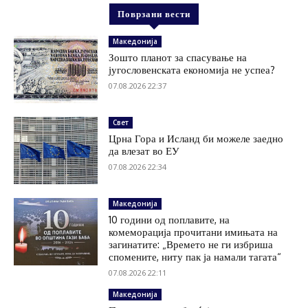
Поврзани вести
Македонија
Зошто планот за спасување на
југословенската економија не успеа?
07.08.2026 22:37
Свет
Црна Гора и Исланд би можеле заедно
да влезат во ЕУ
07.08.2026 22:34
Македонија
10 години од поплавите, на
комеморација прочитани имињата на
загинатите: „Времето не ги избриша
спомените, ниту пак ја намали тагата“
07.08.2026 22:11
Македонија