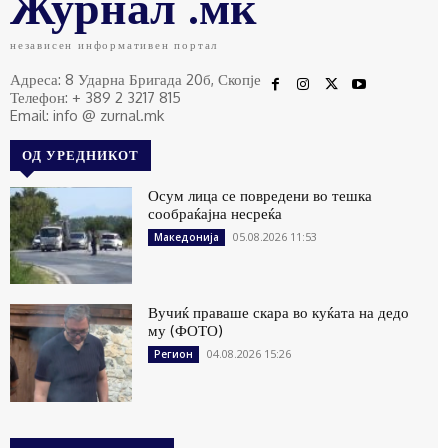
Журнал .мк
независен информативен портал
Адреса: 8 Ударна Бригада 20б, Скопје
Телефон: + 389 2 3217 815
Email: info @ zurnal.mk
ОД УРЕДНИКОТ
Осум лица се повредени во тешка
сообраќајна несреќа
05.08.2026 11:53
Македонија
Вучиќ праваше скара во куќата на дедо
му (ФОТО)
04.08.2026 15:26
Регион