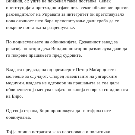
Виндиш, сè уште не покренал таква постапка. Сепак,
институцијата претходно изјави дека секое обвинение против
раководителот на Управата за интегритет би претставувало
нова околност што бара преиспитување дали треба да се
покрене постапка за разрешување.
По поднесувањето на обвиненијата, Државниот завод за
ревизија повтори дека Виндиш повторно размислува дали да
го покрене прашањето пред судовите.
Владата предводена од премиерот Петер Маѓар досега
молчеше за случајот. Според извештаите на унгарските
медиуми, владата не одговори на прашањата за тоа дали
обвинението ја менува својата позиција во врска со иднината
на Биро.
Од своја страна, Биро продолжува да ги отфрла сите
обвинувања.
Тој ја опиша истрагата како неоснована и политички