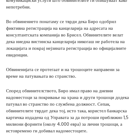
комуникациски услуги што обвинителите ги опишуваат како
непотребни.
Во обвинението понатаму се тврди дека Биро одобрил
фиктивна регистрација на канцеларија на адресата на
консултантската компанија во Брисел. Обвинителите велат
дека ниедна вистинска канцеларија никогаш не работела на
локацијата и покрај нејзината регистрација во официјалните
евиденции.
Обвиненијата се протегаат и на трошоците направени за
време на патувањата во странство.
Според обвинителството, Биро имал право на дневни
надоместоци за покривање на храна и други трошоци додека
патувал во странство по службена должност. Сепак,
обвинителите тврдат дека тој, исто така, користел банкарска
картичка издадена од Управата за да потроши приближно 1,5
милиони форинти (околу 4.000 евра) за лични трошоци, а
истовремено ги добивал надоместоците.