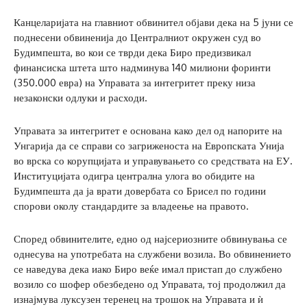
Канцеларијата на главниот обвинител објави дека на 5 јуни се
поднесени обвиненија до Централниот окружен суд во
Будимпешта, во кои се тврди дека Биро предизвикал
финансиска штета што надминува 140 милиони форинти
(350.000 евра) на Управата за интегритет преку низа
незаконски одлуки и расходи.
Управата за интегритет е основана како дел од напорите на
Унгарија да се справи со загриженоста на Европската Унија
во врска со корупцијата и управувањето со средствата на ЕУ.
Институцијата одигра централна улога во обидите на
Будимпешта да ја врати довербата со Брисел по години
спорови околу стандардите за владеење на правото.
Според обвинителите, едно од најсериозните обвинувања се
однесува на употребата на службени возила. Во обвинението
се наведува дека иако Биро веќе имал пристап до службено
возило со шофер обезбедено од Управата, тој продолжил да
изнајмува луксузен теренец на трошок на Управата и ѝ