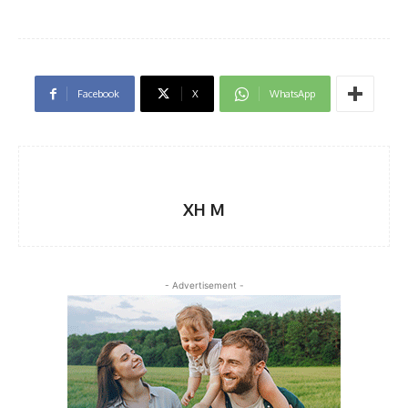
Facebook
X
WhatsApp
XH M
- Advertisement -