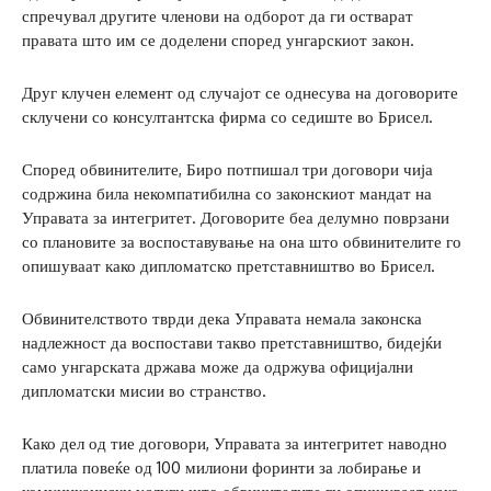
спречувал другите членови на одборот да ги остварат
правата што им се доделени според унгарскиот закон.
Друг клучен елемент од случајот се однесува на договорите
склучени со консултантска фирма со седиште во Брисел.
Според обвинителите, Биро потпишал три договори чија
содржина била некомпатибилна со законскиот мандат на
Управата за интегритет. Договорите беа делумно поврзани
со плановите за воспоставување на она што обвинителите го
опишуваат како дипломатско претставништво во Брисел.
Обвинителството тврди дека Управата немала законска
надлежност да воспостави такво претставништво, бидејќи
само унгарската држава може да одржува официјални
дипломатски мисии во странство.
Како дел од тие договори, Управата за интегритет наводно
платила повеќе од 100 милиони форинти за лобирање и