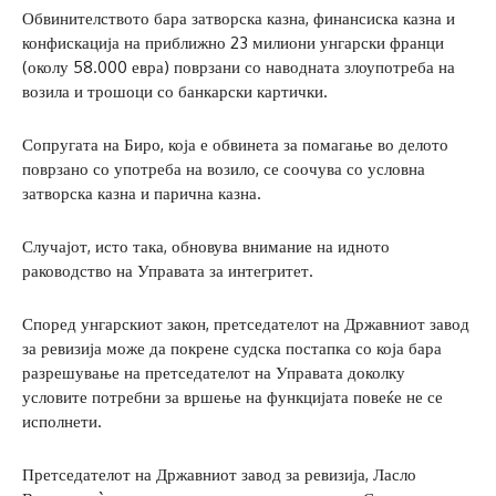
Обвинителството бара затворска казна, финансиска казна и
конфискација на приближно 23 милиони унгарски франци
(околу 58.000 евра) поврзани со наводната злоупотреба на
возила и трошоци со банкарски картички.
Сопругата на Биро, која е обвинета за помагање во делото
поврзано со употреба на возило, се соочува со условна
затворска казна и парична казна.
Случајот, исто така, обновува внимание на идното
раководство на Управата за интегритет.
Според унгарскиот закон, претседателот на Државниот завод
за ревизија може да покрене судска постапка со која бара
разрешување на претседателот на Управата доколку
условите потребни за вршење на функцијата повеќе не се
исполнети.
Претседателот на Државниот завод за ревизија, Ласло