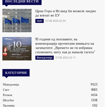
ПОСЛЕДНИ ВЕСТИ
Црна Гора и Исланд би можеле заедно
да влезат во ЕУ
07.08.2026 22:34
Свет
10 години од поплавите, на
комеморација прочитани имињата на
загинатите: „Времето не ги избриша
спомените, ниту пак ја намали тагата“
07.08.2026 22:11
Македонија
КАТЕГОРИИ
Македонија
9523
Свет
1883
Регион
1434
Шоубиз
1338
Хроника
1312