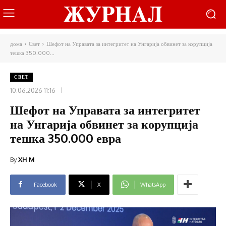
дома
Свет
Шефот на Управата за интегритет на Унгарија обвинет за корупција
тешка 350.000...
СВЕТ
10.06.2026 11:16
Шефот на Управата за интегритет
на Унгарија обвинет за корупција
тешка 350.000 евра
By
XH M
Facebook
X
WhatsApp