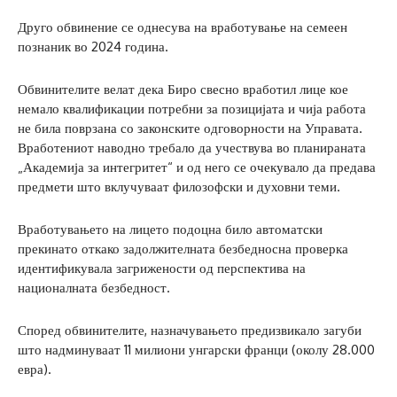
Друго обвинение се однесува на вработување на семеен
познаник во 2024 година.
Обвинителите велат дека Биро свесно вработил лице кое
немало квалификации потребни за позицијата и чија работа
не била поврзана со законските одговорности на Управата.
Вработениот наводно требало да учествува во планираната
„Академија за интегритет“ и од него се очекувало да предава
предмети што вклучуваат филозофски и духовни теми.
Вработувањето на лицето подоцна било автоматски
прекинато откако задолжителната безбедносна проверка
идентификувала загрижености од перспектива на
националната безбедност.
Според обвинителите, назначувањето предизвикало загуби
што надминуваат 11 милиони унгарски франци (околу 28.000
евра).