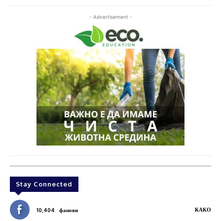
- Advertisement -
Stay Connected
КАКО
10,404
фанови