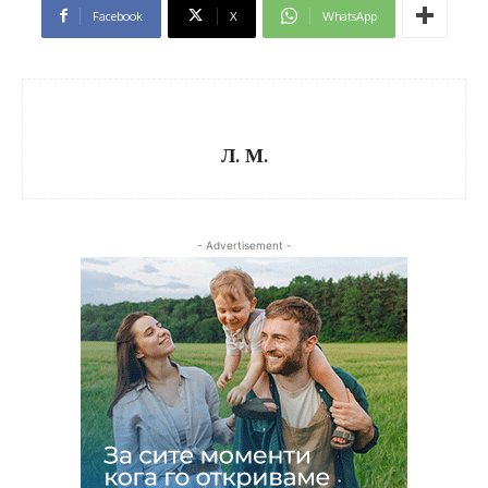
Facebook
X
WhatsApp
Л. М.
- Advertisement -