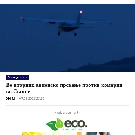
Македонија
Во вторник авионско прскање против комарци
во Скопје
XH M
-
07.08.2026 23:39
- Advertisement -