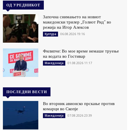
ОД УРЕДНИКОТ
Започна снимањето на новиот
македонски трилер „Голиот Рид“ во
режија на Игор Алексов
06.08.2026 19:16
Култура
Филипче: Во мое време немаше труење
на водата во Гостивар
01.08.2026 11:17
Македонија
ПОСЛЕДНИ ВЕСТИ
Во вторник авионско прскање против
комарци во Скопје
07.08.2026 23:39
Македонија