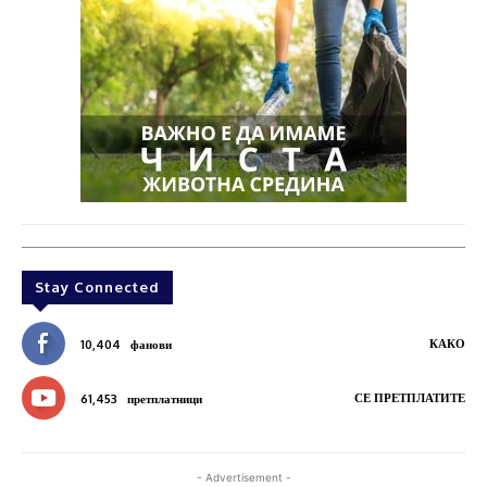
Stay Connected
КАКО
10,404
фанови
СЕ ПРЕТПЛАТИТЕ
61,453
претплатници
- Advertisement -