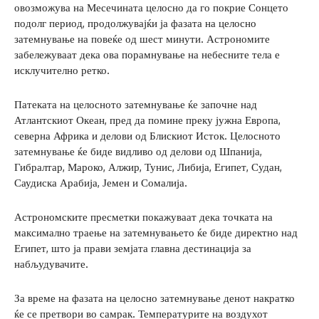
овозможува на Месечината целосно да го покрие Сонцето
подолг период, продолжувајќи ја фазата на целосно
затемнување на повеќе од шест минути. Астрономите
забележуваат дека ова порамнување на небесните тела е
исклучително ретко.
Патеката на целосното затемнување ќе започне над
Атлантскиот Океан, пред да помине преку јужна Европа,
северна Африка и делови од Блискиот Исток. Целосното
затемнување ќе биде видливо од делови од Шпанија,
Гибралтар, Мароко, Алжир, Тунис, Либија, Египет, Судан,
Саудиска Арабија, Јемен и Сомалија.
Астрономските пресметки покажуваат дека точката на
максимално траење на затемнувањето ќе биде директно над
Египет, што ја прави земјата главна дестинација за
набљудувачите.
За време на фазата на целосно затемнување денот накратко
ќе се претвори во самрак. Температурите на воздухот