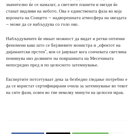
значително ќе се намалат, а светлите планети и ѕвезди ќе
станат видливи на небото. Ова е единствената фаза во која
короната на Сонцето – надворешната атмосфера на ѕвездата
– може да се набљудува со голо око.
Набљудувачите ќе имаат можност да видат и ретки оптички
феномени како што се Бејлиевите монистра и „ефектот на
дијамантски прстен“, кои се јавуваат кога сончевата светлина
поминува низ долините на површината на Месечината
непосредно пред и по целосното затемнување.
Експертите потсетуваат дека за безбедно гледање потребно е
да се користат сертифицирани очила за затемнување во текот
на сите фази, освен во тие неколку минути на целосен мрак.