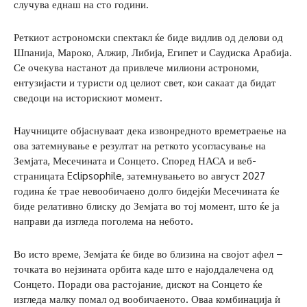
случува еднаш на сто години.
Реткиот астрономски спектакл ќе биде видлив од делови од
Шпанија, Мароко, Алжир, Либија, Египет и Саудиска Арабија.
Се очекува настанот да привлече милиони астрономи,
ентузијасти и туристи од целиот свет, кои сакаат да бидат
сведоци на историскиот момент.
Научниците објаснуваат дека извонредното времетраење на
ова затемнување е резултат на реткото усогласување на
Земјата, Месечината и Сонцето. Според НАСА и веб-
страницата Eclipsophile, затемнувањето во август 2027
година ќе трае невообичаено долго бидејќи Месечината ќе
биде релативно блиску до Земјата во тој момент, што ќе ја
направи да изгледа поголема на небото.
Во исто време, Земјата ќе биде во близина на својот афел –
точката во нејзината орбита каде што е најоддалечена од
Сонцето. Поради ова растојание, дискот на Сонцето ќе
изгледа малку помал од вообичаеното. Оваа комбинација ѝ