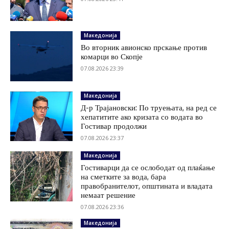
Македонија
Во вторник авионско прскање против
комарци во Скопје
07.08.2026 23:39
Македонија
Д-р Трајановски: По труењата, на ред се
хепатитите ако кризата со водата во
Гостивар продолжи
07.08.2026 23:37
Македонија
Гостиварци да се ослободат од плаќање
на сметките за вода, бара
правобранителот, општината и владата
немаат решение
07.08.2026 23:36
Македонија