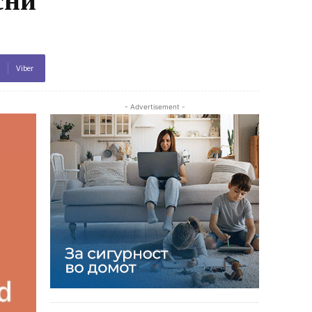
Viber
- Advertisement -