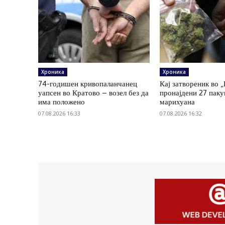
Хроника
Хроника
74-годишен кривопаланчанец
Кај затвореник во 
уапсен во Кратово – возел без да
пронајдени 27 пак
има положено
марихуана
07.08.2026 16:33
07.08.2026 16:32