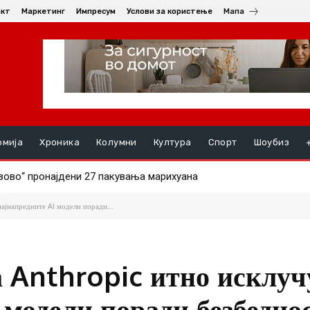
акт
Маркетинг
Импресум
Услови за користење
Мапа
омија
Хроника
Колумни
Култура
Спорт
Шоубиз
во“ пронајдени 27 пакувања марихуана
НАЛ СИНОТ (19) ПО СКАЛИ, момчето се здобило со тешки п
ајнапредните AI модели поради...
 Anthropic итно исклу
 модели поради безбедно