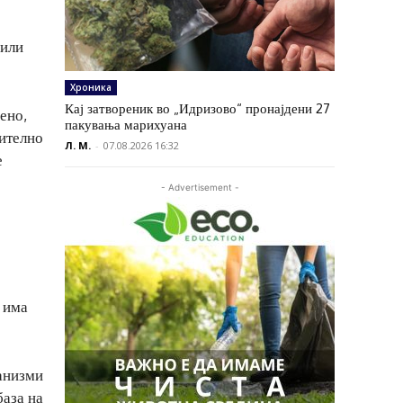
 или
Хроника
Кај затвореник во „Идризово“ пронајдени 27
ено,
пакувања марихуана
чително
Л. М.
-
07.08.2026 16:32
е
- Advertisement -
 има
ханизми
база на