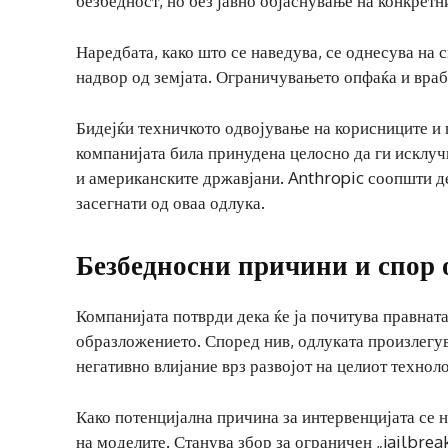
безбедност, но без јавно објаснување на конкретн
Наредбата, како што се наведува, се однесува на 
надвор од земјата. Ограничувањето опфаќа и враб
Бидејќи техничкото одвојување на корисниците и
компанијата била принудена целосно да ги исклуч
и американските државјани. Anthropic соопшти де
засегнати од оваа одлука.
Безбедносни причини и спор 
Компанијата потврди дека ќе ја почитува правнат
образложението. Според нив, одлуката произлегу
негативно влијание врз развојот на целиот технол
Како потенцијална причина за интервенцијата се 
на моделите. Станува збор за ограничен „jailbrea