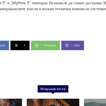
e 5“ и „Mythos 5“ повторно би можеле да станат достапни. 
 американските власти и можни технички измени на системит
book
X
WhatsApp
Viber
Поврзани вести