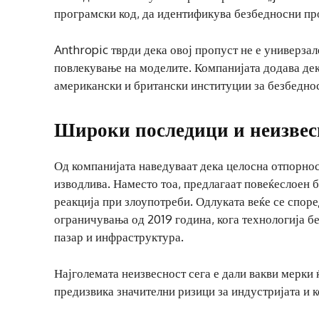
програмски код, да идентификува безбедносни пр
Anthropic тврди дека овој пропуст не е универзал
повлекување на моделите. Компанијата додава дек
американски и британски институции за безбеднос
Широки последици и неизвес
Од компанијата наведуваат дека целосна отпорност
изводлива. Наместо тоа, предлагаат повеќеслоен 
реакција при злоупотреби. Одлуката веќе се спор
ограничувања од 2019 година, кога технологија б
пазар и инфраструктура.
Најголемата неизвесност сега е дали вакви мерки 
предизвика значителни ризици за индустријата и к