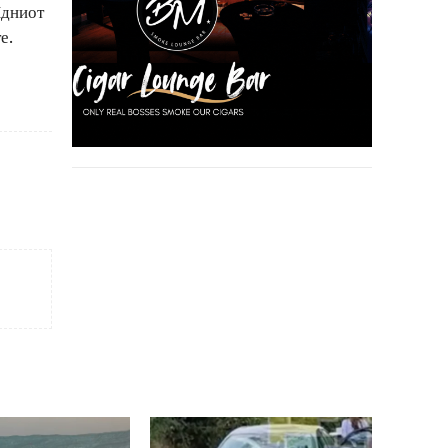
Идниот
е.