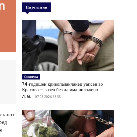
Најчитани
Хроника
74-годишен кривопаланчанец уапсен во
Кратово – возел без да има положено
Л. М.
-
07.08.2026 16:33
истапот
ред
та