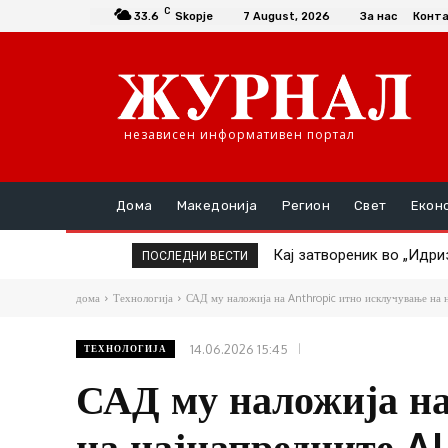
C
33.6
Skopje
7 August, 2026
За нас
Конт
независен информативен портал
Дома
Македонија
Регион
Свет
Екон
Кај затвореник во „Идризо
ТАТКО НАСИЛНИК ГО ТУР
ПОСЛЕДНИ ВЕСТИ
дома
Технологија
САД му наложија на Anthropic итно исклучување на н
14.06.2026 15:45
ТЕХНОЛОГИЈА
САД му наложија на
на најнапредните AI