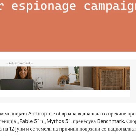
- Advertisement -
 компанијата Anthropic е обврзана веднаш да го прекине пр
игенција „Fable 5“ и „Mythos 5“, пренесува Benchmark. Спо
 на 12 јуни и се темели на причини поврзани со национална