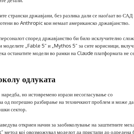
ите детали.
сите странски државјани, без разлика дали се наоѓаат во САД
отени во Anthropic кои немаат американско државјанство.
 персоналот според државјанство би било исклучително слож
и моделите „Fable 5“ и „Mythos 5“ за сите корисници, вклу
ка останатите модели во рамки на Claude платформата не с
околу одлуката
а наредба, но истовремено изрази несогласување со
ва од погрешно разбирање на техничкиот проблем и може да
ошки сектор.
наведува откриен начин за заобиколување на заштитните ме
k“ метод кој овозможувал моделот да пристапи до одредена 