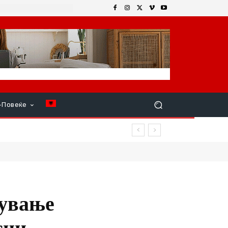
+Повеќе
овреди
чување
сни