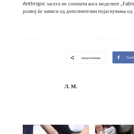
Anthropic засега не соопшти кога моделите „Fabl
развој ќе зависи од дополнителни појаснувања од
Face
споделување
Л. М.