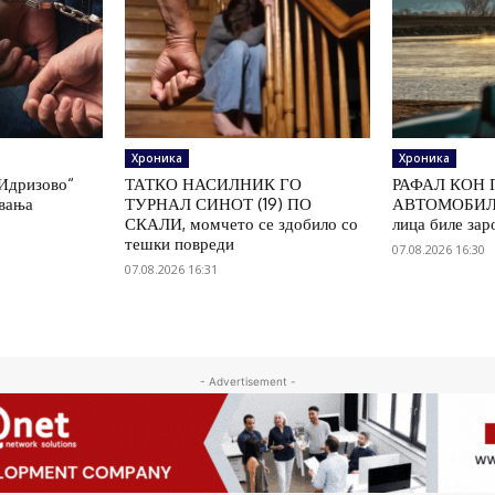
Хроника
Хроника
„Идризово“
ТАТКО НАСИЛНИК ГО
РАФАЛ КОН 
увања
ТУРНАЛ СИНОТ (19) ПО
АВТОМОБИЛ 
СКАЛИ, момчето се здобило со
лица биле зар
тешки повреди
07.08.2026 16:30
07.08.2026 16:31
- Advertisement -