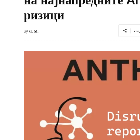
ризици
By
Л. М.
спо