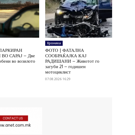
Хроника
ПАРКИРАН
ФОТО | ФАТАЛНА
ВО САРАЈ – Две
СООБРАЌАЈКА КАЈ
обени во возилото
РАДИШАНИ – Животот го
загуби 21 – годишен
мотоциклист
07.08.2026 16:29