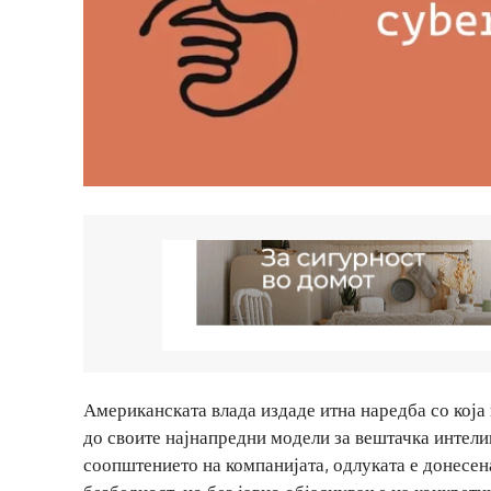
Американската влада издаде итна наредба со која
до своите најнапредни модели за вештачка интел
соопштението на компанијата, одлуката е донесена