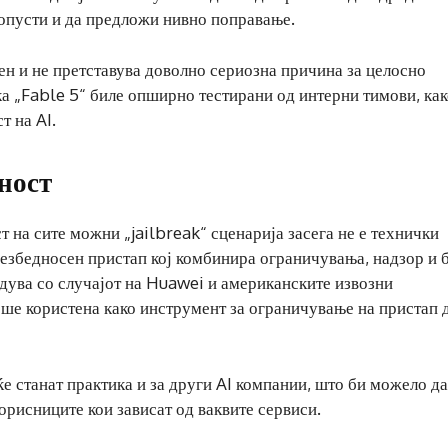
опусти и да предложи нивно поправање.
ен и не претставува доволно сериозна причина за целосно
а „Fable 5“ биле опширно тестирани од интерни тимови, как
т на AI.
ност
 на сите можни „jailbreak“ сценарија засега не е технички
безбедносен пристап кој комбинира ограничувања, надзор и 
едува со случајот на Huawei и американските извозни
еше користена како инструмент за ограничување на пристап 
ќе станат практика и за други AI компании, што би можело да
орисниците кои зависат од ваквите сервиси.