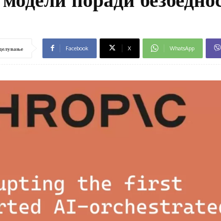
Facebook
X
WhatsApp
делување