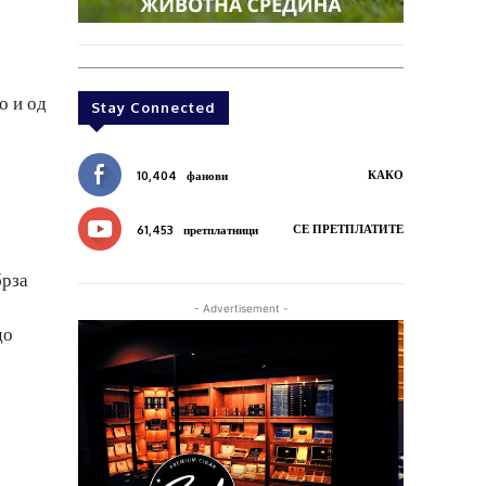
о и од
Stay Connected
КАКО
10,404
фанови
СЕ ПРЕТПЛАТИТЕ
61,453
претплатници
брза
- Advertisement -
до