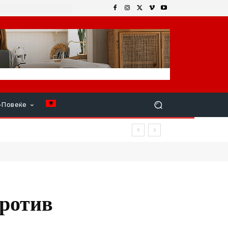
+Повеќе
 продолжи
против