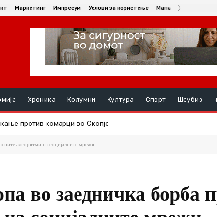
акт
Маркетинг
Импресум
Услови за користење
Мапа
омија
Хроника
Колумни
Култура
Спорт
Шоубиз
ње против комарци во Скопје
ењата, на ред се хепатитите ако кризата со водата во Гостивар
пасните алгоритми на социјалните мрежи
опа во заедничка борба 
 на социјалните мрежи