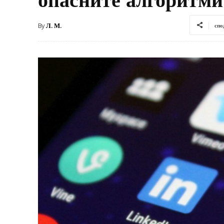
By
Л. М.
спо