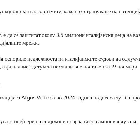
функционираат алгоритмите, како и отстранување на потенциј
, е да се заштитат околу 3,5 милиони италијански деца на во
оцијалните мрежи.
а оспориле надлежноста на италијанските судови да одлучув
, а финалниот датум за постапката е поставен за 19 ноември.
k
изацијата Algos Victima во 2024 година поднесоа тужба пр
жувал тинејџери на содржини поврзани со самоповредување,