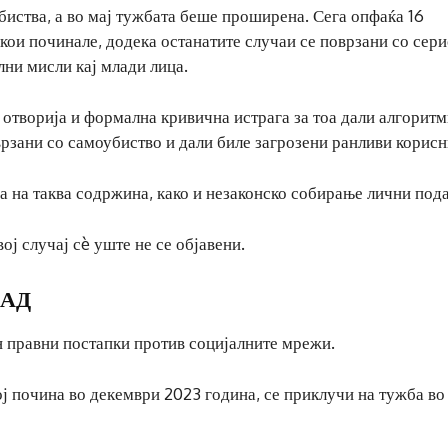
биства, а во мај тужбата беше проширена. Сега опфаќа 16
а кои починале, додека останатите случаи се поврзани со сер
ни мисли кај млади лица.
отворија и формална кривична истрага за тоа дали алгоритм
зани со самоубиство и дали биле загрозени ранливи корисн
 на таква содржина, како и незаконско собирање лични под
ој случај сè уште не се објавени.
САД
н правни постапки против социјалните мрежи.
ој почина во декември 2023 година, се приклучи на тужба во