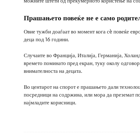
можните штети од прекумерното користење на со
Прашањето повеќе не е само родите
Овие тужби доаѓаат во момент кога сè повеќе евр
деца под 16 години.
Случаите во Франција, Италија, Германија, Холан
времето поминато пред екран, туку околу одговор
внимателноста на децата.
Во центарот на спорот е прашањето дали техноло
посредници на содржина, или мора да преземат по
најмладите корисници.