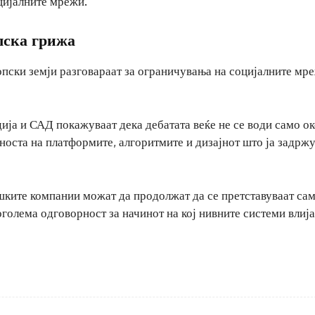
цијалните мрежи.
лска грижа
опски земји разговараат за ограничувања на социјалните мре
дија и САД покажуваат дека дебатата веќе не се води само о
носта на платформите, алгоритмите и дизајнот што ја задрж
шките компании можат да продолжат да се претставуваат сам
голема одговорност за начинот на кој нивните системи влија