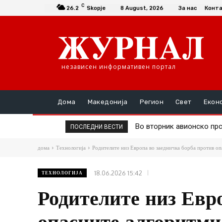
C
26.2
Skopje
8 August, 2026
За нас
Конт
независен информативен портал
Дома
Македонија
Регион
Свет
Екон
Во вторник авионско прска
Д-р Трајановски: По тру
ПОСЛЕДНИ ВЕСТИ
дома
Технологија
Родителите низ Европа во заедничка борба против о
18.06.2026 15:42
ТЕХНОЛОГИЈА
Родителите низ Евр
опасните алгоритми