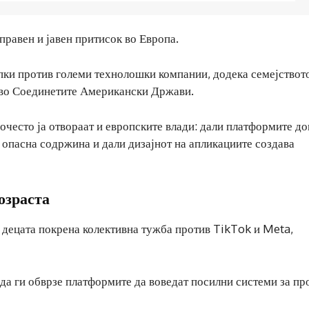
правен и јавен притисок во Европа.
апки против големи технолошки компании, додека семејствот
 во Соединетите Американски Држави.
очесто ја отвораат и европските влади: дали платформите д
н опасна содржина и дали дизајнот на апликациите создава
озраста
а децата покрена колективна тужба против TikTok и Meta,
т да ги обврзе платформите да воведат посилни системи за пр