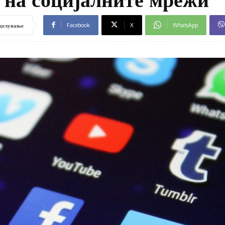
Facebook
X
WhatsApp
делување