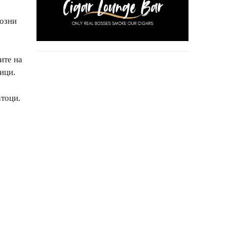
иозни
ите на
ици.
атоци.