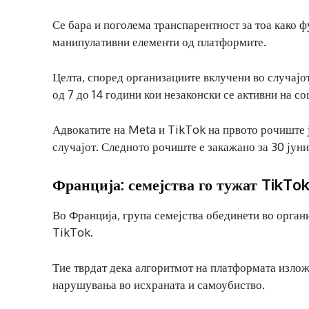
Се бара и поголема транспарентност за тоа како 
манипулативни елементи од платформите.
Целта, според организациите вклучени во случајот
од 7 до 14 години кои незаконски се активни на с
Адвокатите на Meta и TikTok на првото рочиште ј
случајот. Следното рочиште е закажано за 30 јуни
Франција: семејства го тужат TikTo
Во Франција, група семејства обединети во орган
TikTok.
Тие тврдат дека алгоритмот на платформата изло
нарушувања во исхраната и самоубиство.