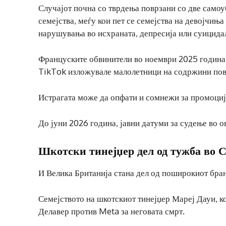
Случајот почна со тврдења поврзани со две самоу
семејства, меѓу кои пет се семејства на девојчињ
нарушувања во исхраната, депресија или суицидал
Француските обвинители во ноември 2025 година 
TikTok изложувале малолетници на содржини повр
Истрагата може да опфати и сомнежи за промоција
До јуни 2026 година, јавни датуми за судење во ов
Шкотски тинејџер дел од тужба во 
И Велика Британија стана дел од поширокиот бра
Семејството на шкотскиот тинејџер Мареј Дауи, к
Делавер против Meta за неговата смрт.