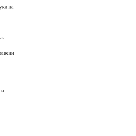
уки на
а.
тавени
 и