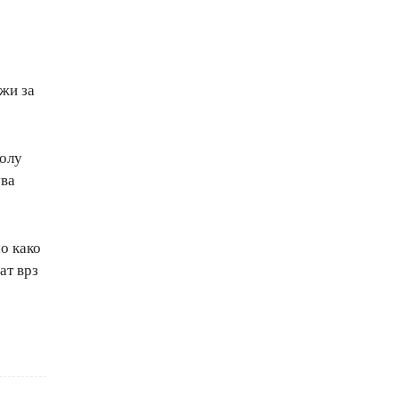
жи за
колу
ува
о како
ат врз