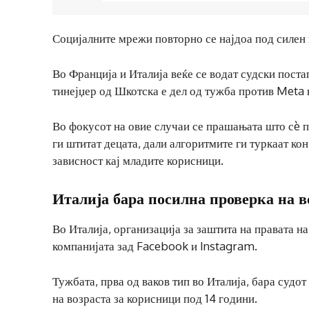
Социјалните мрежи повторно се најдоа под силен 
Во Франција и Италија веќе се водат судски пост
тинејџер од Шкотска е дел од тужба против Meta
Во фокусот на овие случаи се прашањата што сè п
ги штитат децата, дали алгоритмите ги туркаат ко
зависност кај младите корисници.
Италија бара посилна проверка на в
Во Италија, организација за заштита на правата н
компанијата зад Facebook и Instagram.
Тужбата, прва од ваков тип во Италија, бара судо
на возраста за корисници под 14 години.