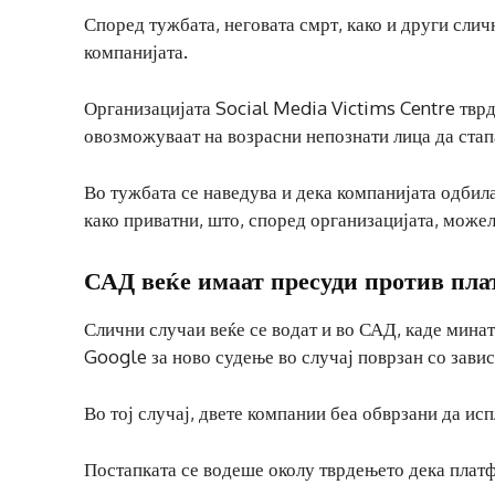
Според тужбата, неговата смрт, како и други слич
компанијата.
Организацијата Social Media Victims Centre твр
овозможуваат на возрасни непознати лица да стапа
Во тужбата се наведува и дека компанијата одбил
како приватни, што, според организацијата, може
САД веќе имаат пресуди против пл
Слични случаи веќе се водат и во САД, каде мина
Google за ново судење во случај поврзан со зави
Во тој случај, двете компании беа обврзани да и
Постапката се водеше околу тврдењето дека плат