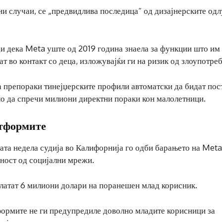
ни случаи, се „предвидлива последица“ од дизајнерските одл
ди дека Meta уште од 2019 година знаела за функции што им
т во контакт со деца, изложувајќи ги на ризик од злоупотреб
а препораки тинејџерските профили автоматски да бидат пос
ло да спречи милиони директни пораки кон малолетници.
атформите
тата недела судија во Калифорнија го одби барањето на Meta
сност од социјални мрежи.
сплатат 6 милиони долари на поранешен млад корисник.
формите не ги предупредиле доволно младите корисници за