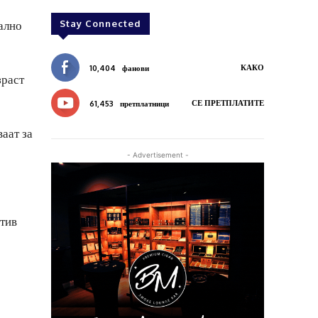
ално
Stay Connected
КАКО
10,404
фанови
зраст
СЕ ПРЕТПЛАТИТЕ
61,453
претплатници
аат за
- Advertisement -
отив