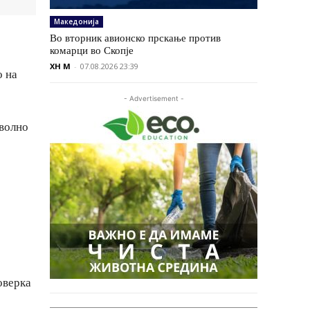
Македонија
Во вторник авионско прскање против
комарци во Скопје
XH M
-
07.08.2026 23:39
о на
- Advertisement -
оволно
оверка