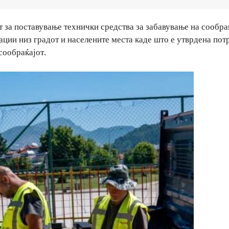
 за поставување технички средства за забавување на сообраќ
кации низ градот и населените места каде што е утврдена пот
сообраќајот.