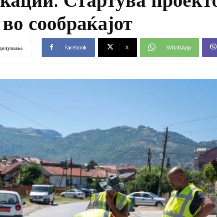
 во сообраќајот
Facebook
X
WhatsApp
делување