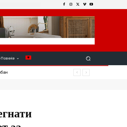
+Повеќе
егнати
т за