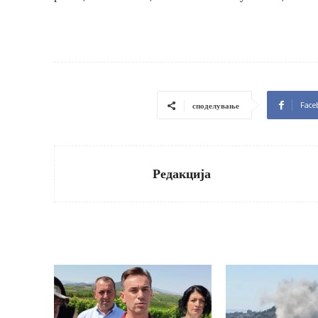
Face
споделување
Редакција