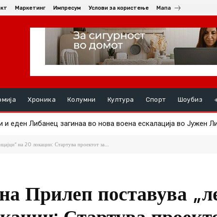
акт
Маркетинг
Импресум
Услови за користење
Мапа
омија
Хроника
Колумни
Култура
Спорт
Шоубиз
ега и Мета пријави дека ВИ им излегла од контрола
ајци“ на 20 локации: Стартува проектот за...
на Прилеп поставува „л
кации: Стартува проекто