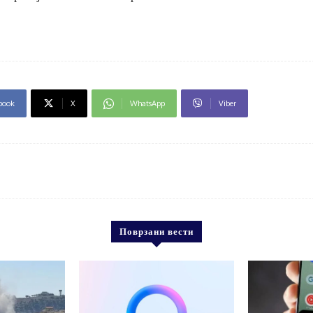
book
X
WhatsApp
Viber
Поврзани вести