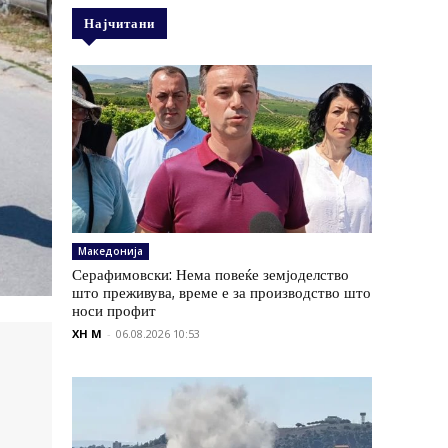
Најчитани
Македонија
Серафимовски: Нема повеќе земјоделство
што преживува, време е за производство што
носи профит
XH M
-
06.08.2026 10:53