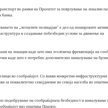
ранспорт во рамки на Проектот за поврзување на локални па
 банка.
вањето на „легнатите полицајци“ е дел од пошироките актив
аструктура и создавање побезбедни услови за движење на
рани на локации каде што има зголемена фреквенција на сооб
точки каде што е потребно дополнително намалување на брзи
сници во сообраќајот. Со вакви конкретни инфраструктурни
ви за поквалитетно секојдневие во секоја населба во општин
лно подобрување на сообраќајната безбедност и намалување 
ообраќајот низ општина Прилеп.