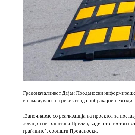
Градоначалникот Дејан Проданоски информираше д
и намалување на ризикот од сообраќајни незгоди 
„Започнавме со реализација на проектот за постав
локации низ општина Прилеп, каде што постои пот
граѓаните“, соопшти Проданоски.