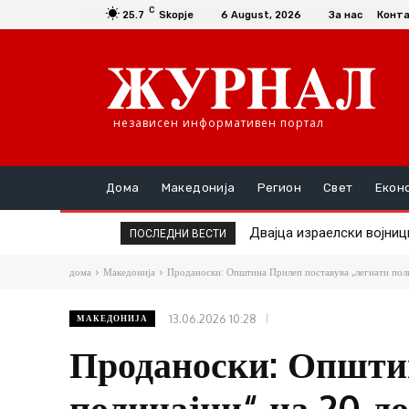
C
25.7
Skopje
6 August, 2026
За нас
Конт
независен информативен портал
Дома
Македонија
Регион
Свет
Екон
По Anthropic и OpenAI, с
ПОСЛЕДНИ ВЕСТИ
дома
Македонија
Проданоски: Општина Прилеп поставува „легнати полиц
13.06.2026 10:28
МАКЕДОНИЈА
Проданоски: Општи
полицајци“ на 20 ло