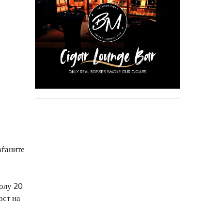
аѓаните
колу 20
ост на