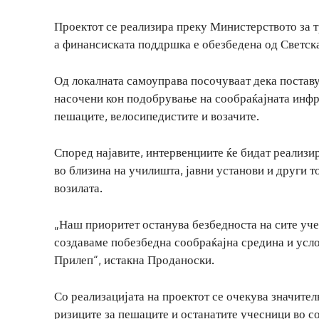
Проектот се реализира преку Министерството за т
а финансиската поддршка е обезбедена од Светска
Од локалната самоуправа посочуваат дека поставу
насочени кон подобрување на сообраќајната инфр
пешаците, велосипедистите и возачите.
Според најавите, интервенциите ќе бидат реализи
во близина на училишта, јавни установи и други 
возилата.
„Наш приоритет останува безбедноста на сите уче
создаваме побезбедна сообраќајна средина и усло
Прилеп“, истакна Проданоски.
Со реализацијата на проектот се очекува значите
ризиците за пешаците и останатите учесници во с