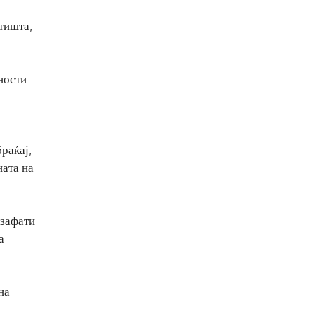
тишта,
ности
раќај,
ната на
 зафати
а
на