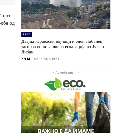
ајот,
реба од
Свет
Двајца израелски војници и еден Либанец
загинаа во нова воена ескалација во Јужен
Либан
XH M
-
06.08.2026 10:31
- Advertisement -