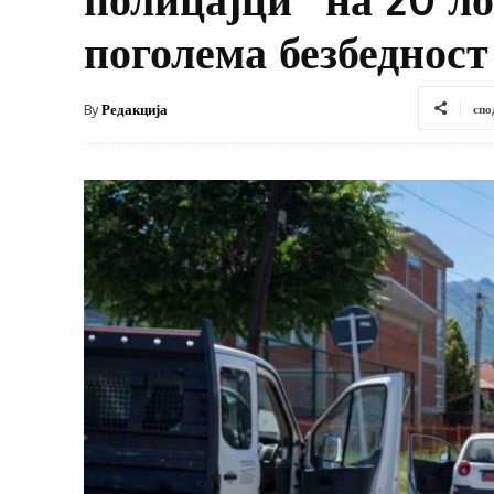
поголема безбедност
By
Редакција
спо