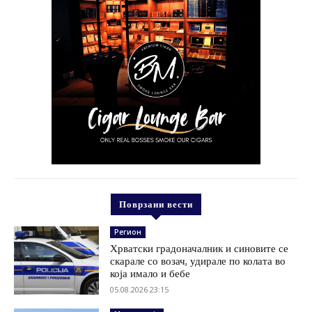
Поврзани вести
Регион
Хрватски градоначалник и синовите се
скарале со возач, удирале по колата во
која имало и бебе
05.08.2026 23:15