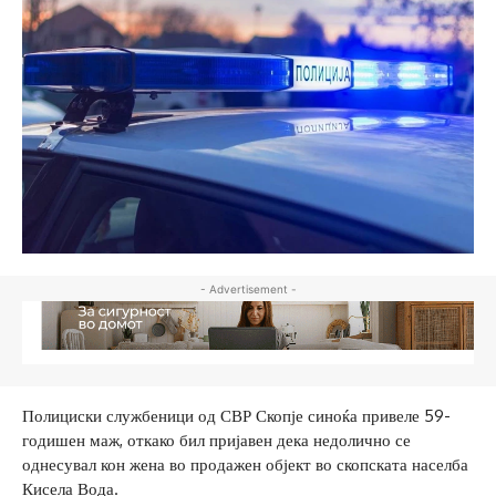
- Advertisement -
Полициски службеници од СВР Скопје синоќа привеле 59-
годишен маж, откако бил пријавен дека недолично се
однесувал кон жена во продажен објект во скопската населба
Кисела Вода.