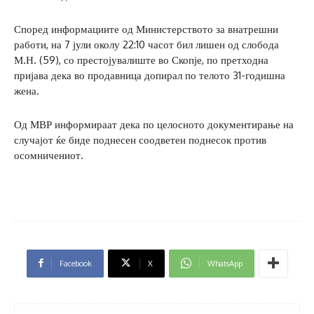
Според информациите од Министерството за внатрешни
работи, на 7 јули околу 22:10 часот бил лишен од слобода
М.Н. (59), со престојувалиште во Скопје, по претходна
пријава дека во продавница допирал по телото 31-годишна
жена.
Од МВР информираат дека по целосното документирање на
случајот ќе биде поднесен соодветен поднесок против
осомничениот.
Facebook
X
WhatsApp