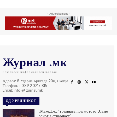
- Advertisement -
Журнал .мк
независен информативен портал
Адреса: 8 Ударна Бригада 20б, Скопје
Телефон: + 389 2 3217 815
Email: info @ zurnal.mk
ОД УРЕДНИКОТ
„МакеДокс“ годинава под мотото „Само
сонот е стварност“