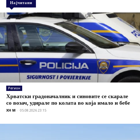
Најчитани
Регион
Хрватски градоначалник и синовите се скарале
со возач, удирале по колата во која имало и бебе
XH M
-
05.08.2026 23:15