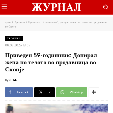
дома
Хроника
Приведен 59-годишник: Допирал жена по телото во продавница
во Скопје
ХРОНИКА
08.07.2026 18:59
Приведен 59-годишник: Допирал
жена по телото во продавница во
Скопје
By
Л. М.
Facebook
X
WhatsApp