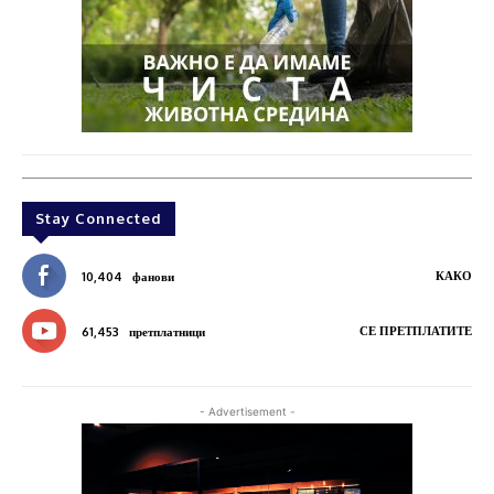
Stay Connected
КАКО
10,404
фанови
СЕ ПРЕТПЛАТИТЕ
61,453
претплатници
- Advertisement -