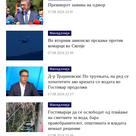
Премиерот замина на одмор
07.08.2026 23:41
Македонија
Во вторник авионско прскање против
комарци во Скопје
07.08.2026 23:39
Македонија
Д-р Трајановски: По труењата, на ред се
хепатитите ако кризата со водата во
Гостивар продолжи
07.08.2026 23:37
Македонија
Гостиварци да се ослободат од плаќање
на сметките за вода, бара
правобранителот, општината и владата
немаат решение
07.08.2026 23:36