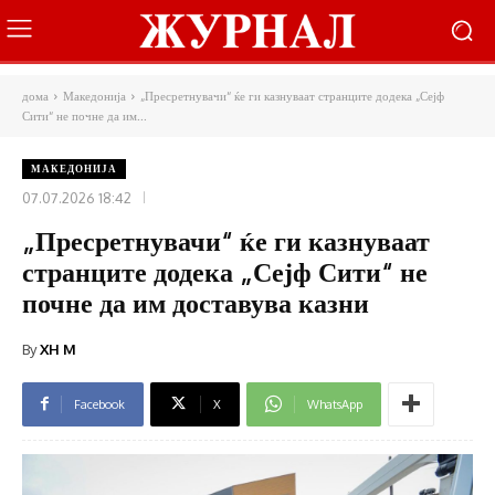
дома
Македонија
„Пресретнувачи“ ќе ги казнуваат странците додека „Сејф
Сити“ не почне да им...
МАКЕДОНИЈА
07.07.2026 18:42
„Пресретнувачи“ ќе ги казнуваат
странците додека „Сејф Сити“ не
почне да им доставува казни
By
XH M
Facebook
X
WhatsApp