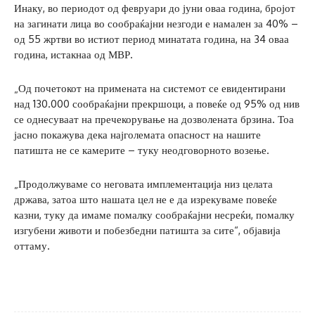
Инаку, во периодот од февруари до јуни оваа година, бројот
на загинати лица во сообраќајни незгоди е намален за 40% –
од 55 жртви во истиот период минатата година, на 34 оваа
година, истакнаа од МВР.
„Од почетокот на примената на системот се евидентирани
над 130.000 сообраќајни прекршоци, а повеќе од 95% од нив
се однесуваат на пречекорување на дозволената брзина. Тоа
јасно покажува дека најголемата опасност на нашите
патишта не се камерите – туку неодговорното возење.
„Продолжуваме со неговата имплементација низ целата
држава, затоа што нашата цел не е да изрекуваме повеќе
казни, туку да имаме помалку сообраќајни несреќи, помалку
изгубени животи и побезбедни патишта за сите“, објавија
оттаму.