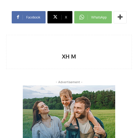
Facebook
X
WhatsApp
XH M
- Advertisement -