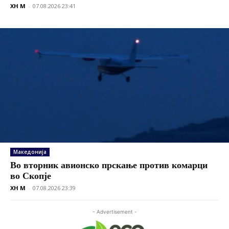
XH M
-
07.08.2026 23:41
Македонија
Во вторник авионско прскање против комарци
во Скопје
XH M
-
07.08.2026 23:39
- Advertisement -