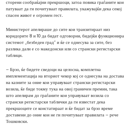
сторени сообраќајни прекршоци, затоа повика граѓаните кои
патуваат да ги почитуваат правилата, укажувајќи дека секој
спасен живот е огромен гест.
Министерот апелираше до сите кои транзитираат низ
коридорите 8 и 10 да бидат одговорни, бидејќи функционира
системот „безбеден град“ и ќе се однесува за сите, без
разлика дали е со македонски или со странски регистарски
таблици.
– Брзо, ќе бидете сведоци на целосна, комплетна
имплементација на вториот чекор кој се однесува на достава
на казните за оние кои управуваат странски регистарски
возила, ќе биде токму тука на овој граничен премин, така
што апелирам до граѓаните кои управуваат возила со
странски регистарски таблички да ги известат дека
прекршоците се констатираат и ќе бидат за брзо време
доставени до оние кои не ги почитуваат правилата – рече
Тошковски.