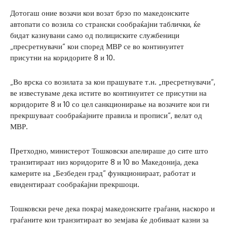
Дотогаш оние возачи кои возат брзо по македонските
автопати со возила со странски сообраќајни таблички, ќе
бидат казнувани само од полициските службеници
„пресретнувачи“ кои според МВР се во континуитет
присутни на коридорите 8 и 10.
„Во врска со возилата за кои прашувате т.н. „пресретнувачи“,
ве известуваме дека истите во континуитет се присутни на
коридорите 8 и 10 со цел санкционирање на возачите кои ги
прекршуваат сообраќајните правила и прописи“, велат од
МВР.
Претходно, министерот Тошковски апелираше до сите што
транзитираат низ коридорите 8 и 10 во Македонија, дека
камерите на „Безбеден град“ функционираат, работат и
евидентираат сообраќајни прекршоци.
Тошковски рече дека покрај македонските граѓани, наскоро и
граѓаните кои транзитираат во земјава ќе добиваат казни за