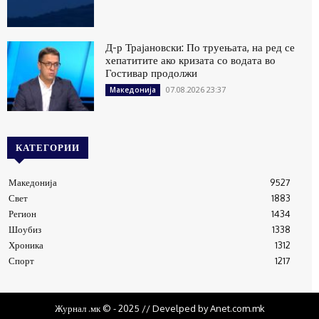
Д-р Трајановски: По труењата, на ред се
хепатитите ако кризата со водата во
Гостивар продолжи
07.08.2026 23:37
Македонија
КАТЕГОРИИ
Македонија
9527
Свет
1883
Регион
1434
Шоубиз
1338
Хроника
1312
Спорт
1217
Журнал .мк © - 2025 // Develped by Anet.com.mk