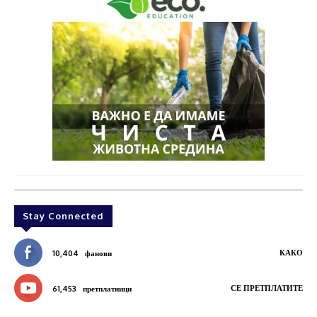
Stay Connected
КАКО
10,404
фанови
СЕ ПРЕТПЛАТИТЕ
61,453
претплатници