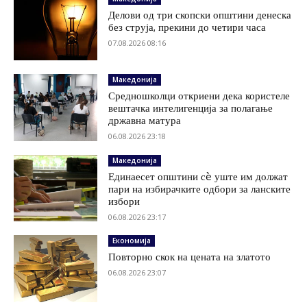
Делови од три скопски општини денеска
без струја, прекини до четири часа
07.08.2026 08:16
Македонија
Средношколци откриени дека користеле
вештачка интелигенција за полагање
државна матура
06.08.2026 23:18
Македонија
Единаесет општини сè уште им должат
пари на избирачките одбори за ланските
избори
06.08.2026 23:17
Економија
Повторно скок на цената на златото
06.08.2026 23:07