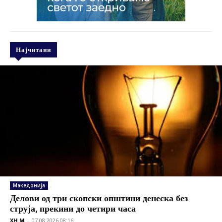
Најчитани
Македонија
Делови од три скопски општини денеска без
струја, прекини до четири часа
XH M
-
07.08.2026 08:16