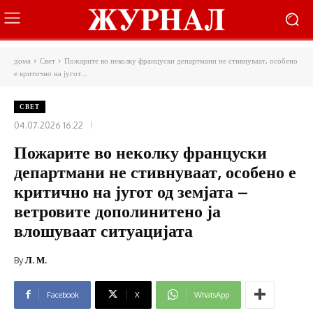
дома
Свет
Пожарите во неколку француски департмани не стивнуваат, особено
е критично на југот...
СВЕТ
04.07.2026 16:22
Пожарите во неколку француски
департмани не стивнуваат, особено е
критично на југот од земјата –
ветровите дополинитено ја
влошуваат ситуацијата
By
Л. М.
Facebook
X
WhatsApp