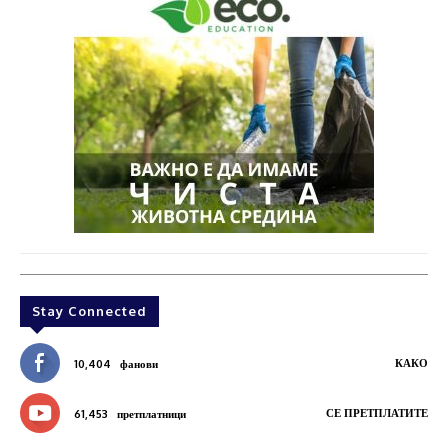
Stay Connected
КАКО
10,404
фанови
СЕ ПРЕТПЛАТИТЕ
61,453
претплатници