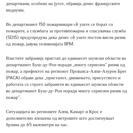
департмани, особено на југот, објавија денес француските
медиуми.
Во департманот 150 пожарникари сè уште се борат со
пожарите, а службата за противпожарна и спасувачка служба
(SDIS) предупредува дека денес сè уште постои висок ризик
од пожар, јавува телевизијата BFM.
Властите забранија пристап до единаесет шумски области во
департманот Буш-ду-Рон поради „многу сериозен“ ризик од
пожар, а префектот на регионот Прованса-Алпи-Азурен Брег
(PACA) објави дека „пристапот, движењето, присуството и
работата се строго забранети во единаесет шумски области
во департманот Буш-ду-Рон поради многу сериозен ризик од
пожар“.
Ситуацијата во регионите Алпи, Камарг и Крос е
дополнително влошена од ветровите што достигнуваат
брзина до 65 километри на час.