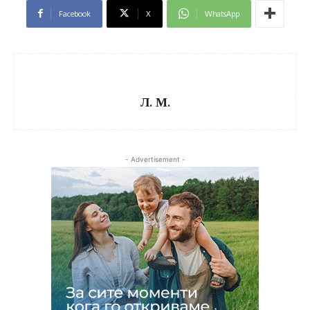
Facebook
X
WhatsApp
Л. М.
- Advertisement -