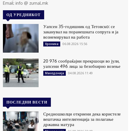
Email: info @ zurnal.mk
ОД УРЕДНИКОТ
Уапсен 35-годишник од Тетовскo: се
заканувал на поранешната сопруга и ја
вознемирувал на работа
06.08.2026 15:56
Хроника
20 976 сообраќајни прекршоци во јули,
уапсени 496 лица за безобѕирно возење
04.08.2026 11:49
Македонија
ПОСЛЕДНИ ВЕСТИ
Средношколци откриени дека користеле
вештачка интелигенција за полагање
државна матура