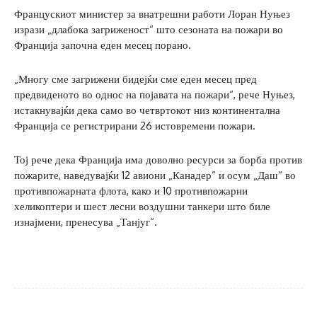
Францускиот министер за внатрешни работи Лоран Нуњез
изрази „длабока загриженост“ што сезоната на пожари во
Франција започна еден месец порано.
„Многу сме загрижени бидејќи сме еден месец пред
предвиденото во однос на појавата на пожари“, рече Нуњез,
истакнувајќи дека само во четвртокот низ континентална
Франција се регистрирани 26 истовремени пожари.
Тој рече дека Франција има доволно ресурси за борба против
пожарите, наведувајќи 12 авиони „Канадер“ и осум „Даш“ во
противпожарната флота, како и 10 противпожарни
хеликоптери и шест лесни воздушни танкери што биле
изнајмени, пренесува „Танјуг“.