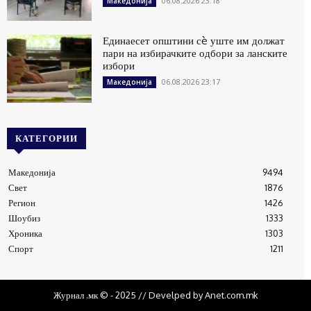
06.08.2026 23:18
Македонија
Единаесет општини сè уште им должат
пари на избирачките одбори за ланските
избори
06.08.2026 23:17
Македонија
КАТЕГОРИИ
Македонија
9494
Свет
1876
Регион
1426
Шоубиз
1333
Хроника
1303
Спорт
1211
Журнал .мк © - 2025 // Develped by Anet.com.mk