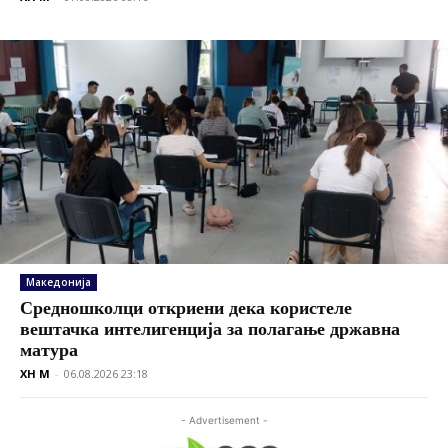
Македонија
Средношколци откриени дека користеле
вештачка интелигенција за полагање државна
матура
XH M
-
06.08.2026 23:18
- Advertisement -