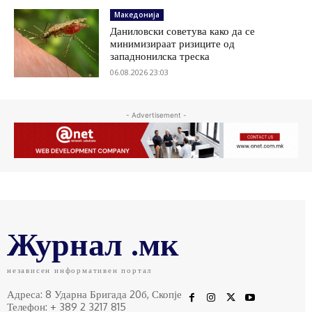
Македонија
Даниловски советува како да се
минимизираат ризиците од
западнонилска треска
06.08.2026 23:03
- Advertisement -
Журнал .мк
независен информативен портал
Адреса: 8 Ударна Бригада 20б, Скопје
Телефон: + 389 2 3217 815