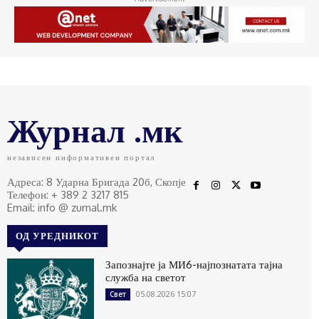
Журнал .мк
независен информативен портал
Адреса: 8 Ударна Бригада 20б, Скопје
Телефон: + 389 2 3217 815
Email: info @ zurnal.mk
ОД УРЕДНИКОТ
Запознајте ја МИ6-најпознатата тајна
служба на светот
05.08.2026 15:07
Свет