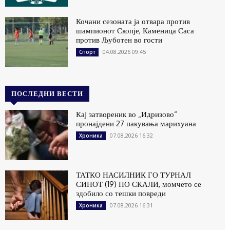
Кочани сезоната ја отвара против
шампионот Скопје, Каменица Саса
против Љуботен во гости
04.08.2026 09:45
Спорт
ПОСЛЕДНИ ВЕСТИ
Кај затвореник во „Идризово“
пронајдени 27 пакувања марихуана
07.08.2026 16:32
Хроника
ТАТКО НАСИЛНИК ГО ТУРНАЛ
СИНОТ (19) ПО СКАЛИ, момчето се
здобило со тешки повреди
07.08.2026 16:31
Хроника