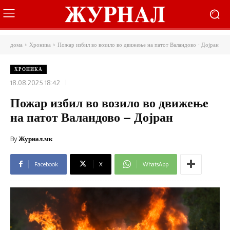
дома
Хроника
Пожар избил во возило во движење на патот Валандово - Дојран
ХРОНИКА
18.08.2025 18:42
Пожар избил во возило во движење
на патот Валандово – Дојран
By
Журнал.мк
Facebook
X
WhatsApp