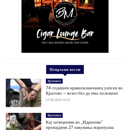
Поврзани вести
Хроника
74-годишен кривопаланчанец уапсен во
Кратово – возел без да има положено
07.08.2026 16:33
Хроника
Кај затвореник во „Идризово“
пронајдени 27 пакувања марихуана