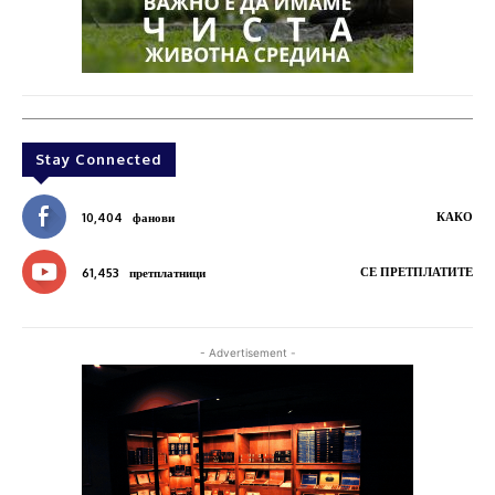
Stay Connected
КАКО
10,404
фанови
СЕ ПРЕТПЛАТИТЕ
61,453
претплатници
- Advertisement -