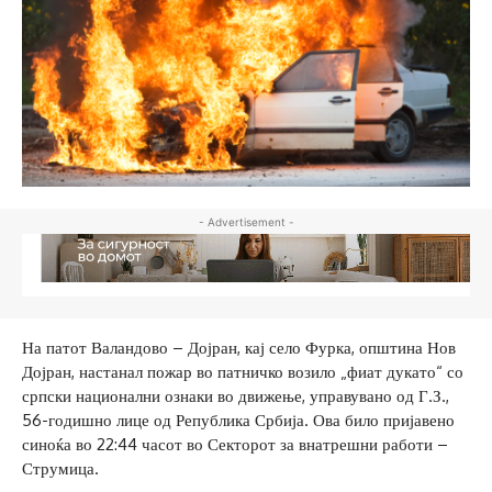
- Advertisement -
На патот Валандово – Дојран, кај село Фурка, општина Нов
Дојран, настанал пожар во патничко возило „фиат дукато“ со
српски национални ознаки во движење, управувано од Г.З.,
56-годишно лице од Република Србија. Ова било пријавено
синоќа во 22:44 часот во Секторот за внатрешни работи –
Струмица.