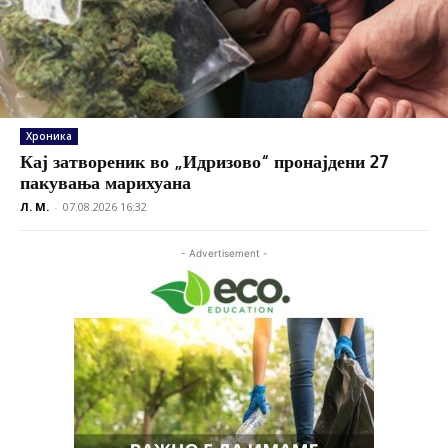
Хроника
Кај затвореник во „Идризово“ пронајдени 27
пакувања марихуана
Л. М.
-
07.08.2026 16:32
- Advertisement -