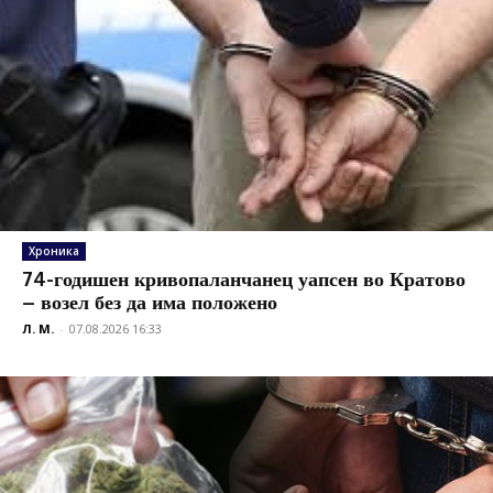
Хроника
74-годишен кривопаланчанец уапсен во Кратово
– возел без да има положено
Л. М.
-
07.08.2026 16:33