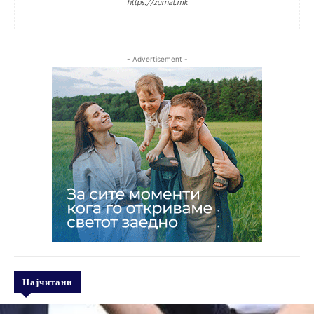
https://zurnal.mk
- Advertisement -
Најчитани