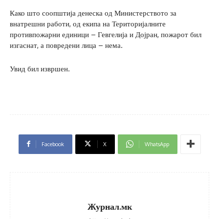
Како што соопштија денеска од Министерството за
внатрешни работи, од екипа на Територијалните
противпожарни единици – Гевгелија и Дојран, пожарот бил
изгаснат, а повредени лица – нема.
Увид бил извршен.
Facebook
X
WhatsApp
Журнал.мк