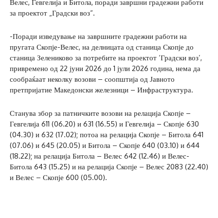
Велес, Гевгелија и Битола, поради завршни градежни работи
за проектот „Градски воз“.
-Поради изведување на завршните градежни работи на
пругата Скопје-Велес, на делницата од станица Скопје до
станица Зелениково за потребите на проектот ‘Градски воз’,
привремено од 22 јуни 2026 до 1 јули 2026 година, нема да
сообраќаат неколку возови – соопштија од Јавното
претпријатие Македонски железници – Инфраструктура.
Станува збор за патничките возови на релација Скопје –
Гевгелија 611 (06.20) и 631 (16.55) и Гевгелија – Скопје 630
(04.30) и 632 (17.02); потоа на релација Скопје – Битола 641
(07.06) и 645 (20.05) и Битола – Скопје 640 (03.10) и 644
(18.22); на релација Битола – Велес 642 (12.46) и Велес-
Битола 643 (15.25) и на релација Скопје – Велес 2083 (22.40)
и Велес – Скопје 600 (05.00).