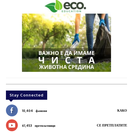
Stay Connected
КАКО
10,404
фанови
СЕ ПРЕТПЛАТИТЕ
61,453
претплатници