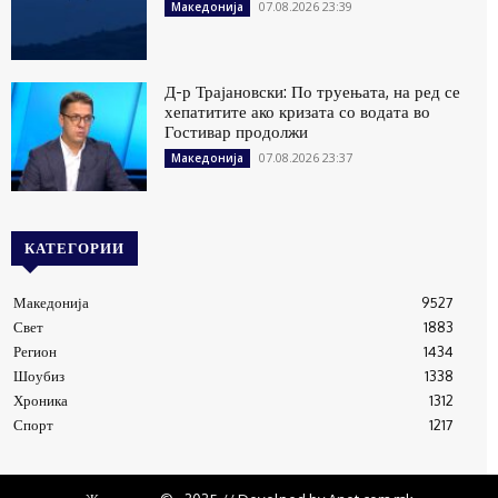
07.08.2026 23:39
Македонија
Д-р Трајановски: По труењата, на ред се
хепатитите ако кризата со водата во
Гостивар продолжи
07.08.2026 23:37
Македонија
КАТЕГОРИИ
Македонија
9527
Свет
1883
Регион
1434
Шоубиз
1338
Хроника
1312
Спорт
1217