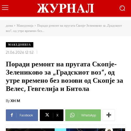
дома
Македонија
Поради ремонт на пругата Скопје-Зелениково за „Градскиот
воз“, од утре времено без...
МАКЕДОНИЈА
21.06.2026 12:52
Поради ремонт на пругата Скопје-
Зелениково за „Градскиот воз“, од
утре времено без возови од Скопје за
Велес, Гевгелија и Битола
By
XH M
Facebook
X
WhatsApp