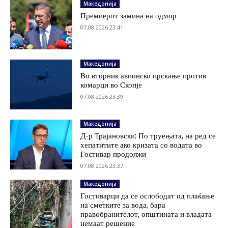
Македонија
Премиерот замина на одмор
07.08.2026 23:41
Македонија
Во вторник авионско прскање против
комарци во Скопје
07.08.2026 23:39
Македонија
Д-р Трајановски: По труењата, на ред се
хепатитите ако кризата со водата во
Гостивар продолжи
07.08.2026 23:37
Македонија
Гостиварци да се ослободат од плаќање
на сметките за вода, бара
правобранителот, општината и владата
немаат решение