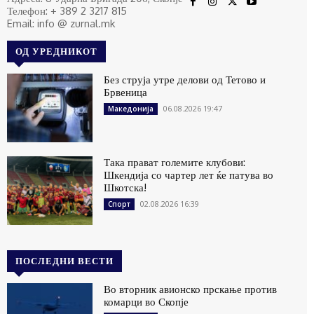
Телефон: + 389 2 3217 815
Email: info @ zurnal.mk
ОД УРЕДНИКОТ
Без струја утре делови од Тетово и
Брвеница
06.08.2026 19:47
Македонија
Така прават големите клубови:
Шкендија со чартер лет ќе патува во
Шкотска!
02.08.2026 16:39
Спорт
ПОСЛЕДНИ ВЕСТИ
Во вторник авионско прскање против
комарци во Скопје