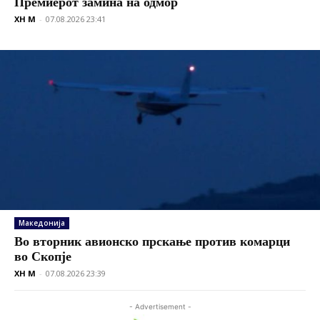
Премиерот замина на одмор
XH M
-
07.08.2026 23:41
Македонија
Во вторник авионско прскање против комарци
во Скопје
XH M
-
07.08.2026 23:39
- Advertisement -