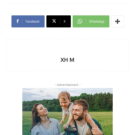
Facebook
X
WhatsApp
XH M
- Advertisement -