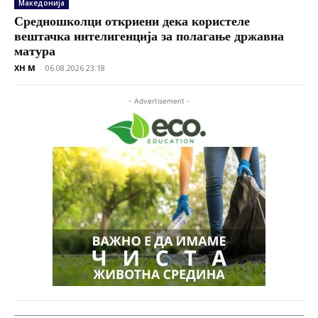
Македонија
Средношколци откриени дека користеле
вештачка интелигенција за полагање државна
матура
XH M
-
06.08.2026 23:18
- Advertisement -