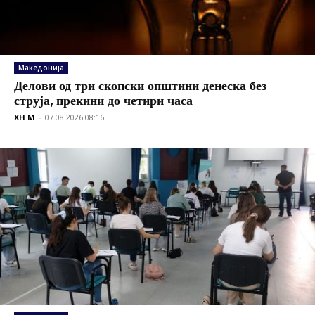
Македонија
Делови од три скопски општини денеска без
струја, прекини до четири часа
XH M
-
07.08.2026 08:16