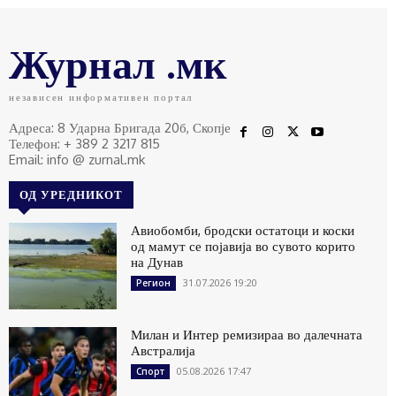
Журнал .мк
независен информативен портал
Адреса: 8 Ударна Бригада 20б, Скопје
Телефон: + 389 2 3217 815
Email: info @ zurnal.mk
ОД УРЕДНИКОТ
Авиобомби, бродски остатоци и коски
од мамут се појавија во сувото корито
на Дунав
31.07.2026 19:20
Регион
Милан и Интер ремизираа во далечната
Австралија
05.08.2026 17:47
Спорт