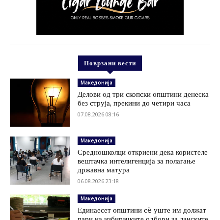
Поврзани вести
Македонија
Делови од три скопски општини денеска
без струја, прекини до четири часа
07.08.2026 08:16
Македонија
Средношколци откриени дека користеле
вештачка интелигенција за полагање
државна матура
06.08.2026 23:18
Македонија
Единаесет општини сè уште им должат
пари на избирачките одбори за ланските