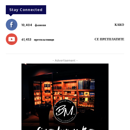
Stay Connected
КАКО
10,404
фанови
СЕ ПРЕТПЛАТИТЕ
61,453
претплатници
- Advertisement -