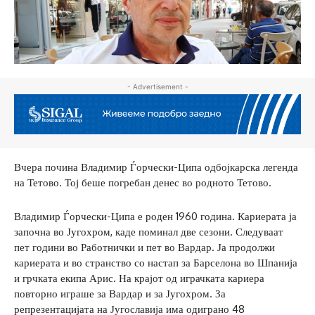
- Advertisement -
Вчера почина Владимир Ѓорчески-Ципа одбојкарска легенда
на Тетово. Тој беше погребан денес во родното Тетово.
Владимир Ѓорчески-Ципа е роден 1960 година. Кариерата ја
започна во Југохром, каде поминал две сезони. Следуваат
пет години во Работнички и пет во Вардар. Ја продолжи
кариерата и во странство со настап за Барселона во Шпанија
и грчката екипа Арис. На крајот од играчката кариера
повторно играше за Вардар и за Југохром. За
репрезентацијата на Југославија има одиграно 48