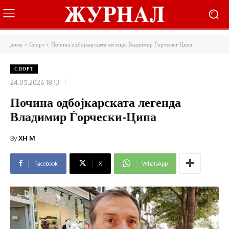
дома
Спорт
Почина одбојкарската легенда Владимир Ѓорчески-Ципа
СПОРТ
24.05.2026 18:13
Почина одбојкарската легенда
Владимир Ѓорчески-Ципа
By
XH M
Facebook
X
WhatsApp