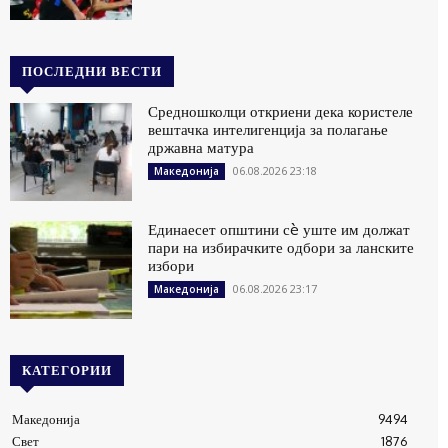
ПОСЛЕДНИ ВЕСТИ
Средношколци откриени дека користеле
вештачка интелигенција за полагање
државна матура
06.08.2026 23:18
Македонија
Единаесет општини сè уште им должат
пари на избирачките одбори за ланските
избори
06.08.2026 23:17
Македонија
КАТЕГОРИИ
Македонија
9494
Свет
1876