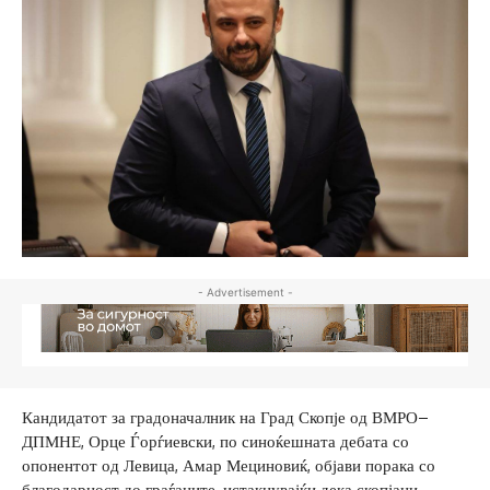
- Advertisement -
Кандидатот за градоначалник на Град Скопје од ВМРО–
ДПМНЕ, Орце Ѓорѓиевски, по синоќешната дебата со
опонентот од Левица, Амар Мециновиќ, објави порака со
благодарност до граѓаните, истакнувајќи дека скопјани