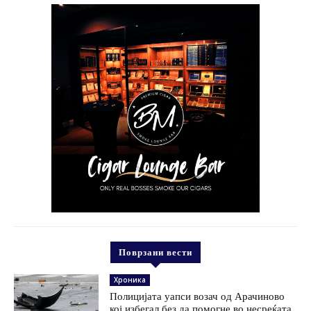
Поврзани вести
Хроника
Полицијата уапси возач од Арачиново
кој избегал без да помогне во несреќата