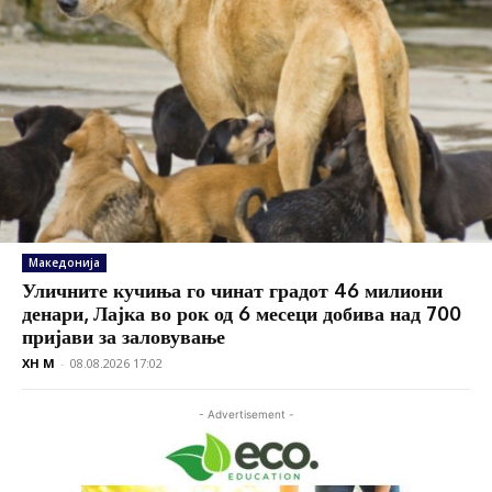
Македонија
Уличните кучиња го чинат градот 46 милиони
денари, Лајка во рок од 6 месеци добива над 700
пријави за заловување
XH M
-
08.08.2026 17:02
- Advertisement -