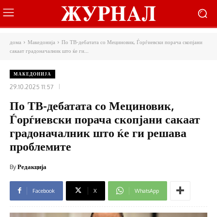
дома
Македонија
По ТВ-дебатата со Мециновик, Ѓорѓиевски порача скопјани
сакаат градоначалник што ќе ги...
МАКЕДОНИЈА
29.10.2025 11:57
По ТВ-дебатата со Мециновик,
Ѓорѓиевски порача скопјани сакаат
градоначалник што ќе ги решава
проблемите
By
Редакција
Facebook
X
WhatsApp