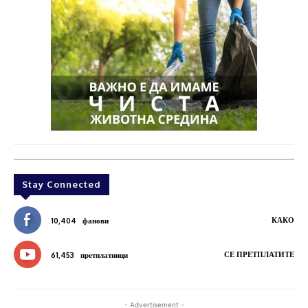
Stay Connected
КАКО
10,404
фанови
СЕ ПРЕТПЛАТИТЕ
61,453
претплатници
- Advertisement -