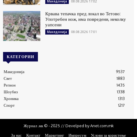
08.08.2026 17:02
Македонија
Крвава тепачка пред локал во Тетово:
Употребен нож, има повредени, неколку
уапсени
08.08.2026 17:01
Македонија
КАТЕГОРИИ
Македонија
9537
Свет
1883
Регион
1435
Шоубиз
1338
Хроника
1313
Спорт
1217
Журнал .мк © - 2025 // Develped by Anet.com.mk
За нас
Контакт
Маркетинг
Импресум
Услови за користење