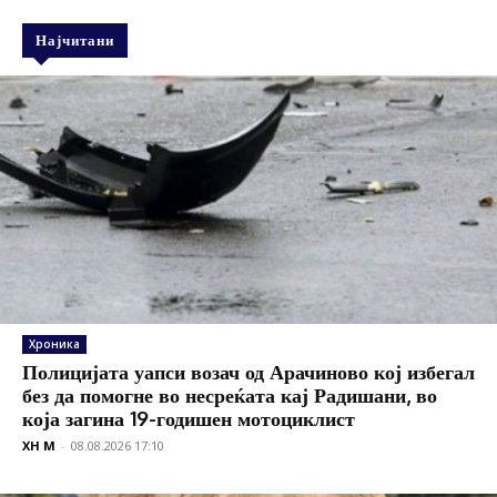
Најчитани
Хроника
Полицијата уапси возач од Арачиново кој избегал
без да помогне во несреќата кај Радишани, во
која загина 19-годишен мотоциклист
XH M
-
08.08.2026 17:10