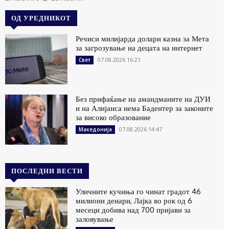
ОД УРЕДНИКОТ
Речиси милијарда долари казна за Мета
за загрозување на децата на интернет
07.08.2026 16:21
Свет
Без прифаќање на амандманите на ДУИ
и на Алијанса нема Бадентер за законите
за високо образование
07.08.2026 14:47
Македонија
ПОСЛЕДНИ ВЕСТИ
Уличните кучиња го чинат градот 46
милиони денари, Лајка во рок од 6
месеци добива над 700 пријави за
заловување