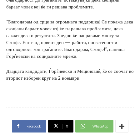
бараат човек кој ќе ги решава проблемите.
“Благодарам од срце за огромната поддршка! Се покажа дека
скопјани бараат човек кој ќе ги решава проблемите, дека
сакаат дела и резултати. Заедно ќе направиме многу за
Скопје. Уште од првиот ден — работа, посветеност и
одговорност кон граѓаните. Благодарам, Скопје!“, напиша
Ѓорѓиевски на социјалните мрежи.
Двајцата кандидати, Ѓорѓиевски и Мециновиќ, ќе се соочат во
вториот изборен круг на 2 ноември.
Facebook
X
WhatsApp