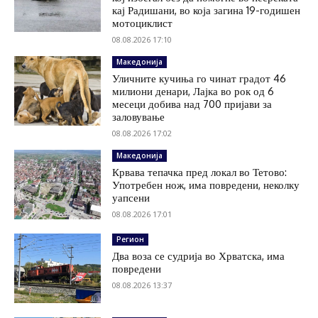
кај Радишани, во која загина 19-годишен
мотоциклист
08.08.2026 17:10
Македонија
Уличните кучиња го чинат градот 46
милиони денари, Лајка во рок од 6
месеци добива над 700 пријави за
заловување
08.08.2026 17:02
Македонија
Крвава тепачка пред локал во Тетово:
Употребен нож, има повредени, неколку
уапсени
08.08.2026 17:01
Регион
Два воза се судрија во Хрватска, има
повредени
08.08.2026 13:37