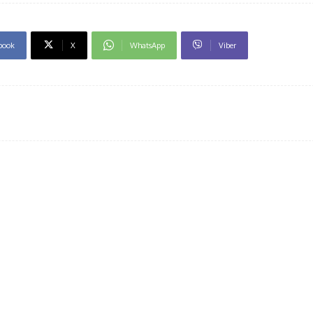
book
X
WhatsApp
Viber