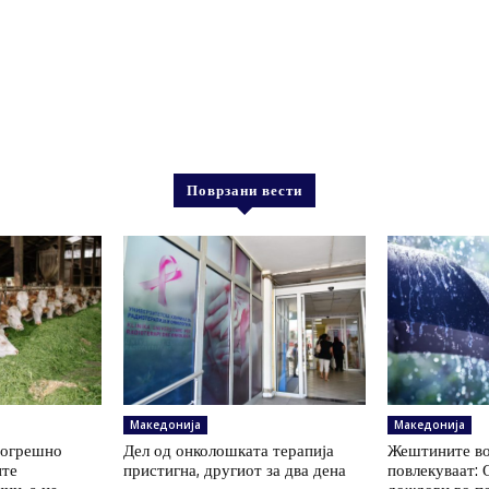
Поврзани вести
Македонија
Македонија
погрешно
Дел од онколошката терапија
Жештините во
ите
пристигна, другиот за два дена
повлекуваат: