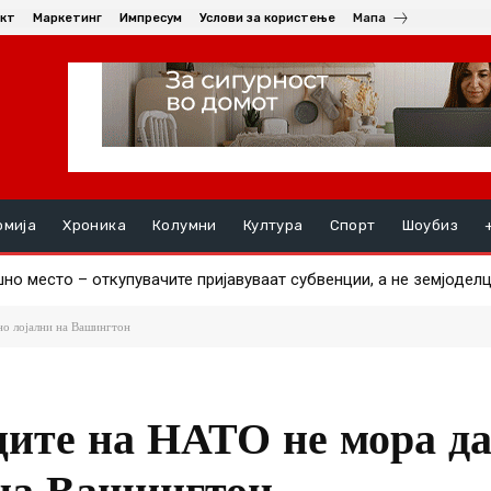
кт
Маркетинг
Импресум
Услови за користење
Мапа
омија
Хроника
Колумни
Култура
Спорт
Шоубиз
 место – откупувачите пријавуваат субвенции, а не земјоделцит
пија пристигна, другиот за два дена
но лојални на Вашингтон
ците на НАТО не мора да
 на Вашингтон