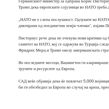
Германскиот министер за одбрана Борис Писториу
Трамп дека европските сојузници во НАТО треба 
„НАТО не е слепа послушност. Одлуките во НАТО с
диктирани од поединечни земји-членки“, изјави П
Писториус рече дека не очекува нови критики од
самитот на НАТО, кој се одржува во Турција след
Фридрих Мерц и Трамп околу американската страте
Во последните месеци, Вашингтон ги алармираше 
трупите и ресурсите од Европа.
САД веќе објавија дека ќе повлечат 5.000 војниц
би ги обезбедил за Европа во случај на криза, пре