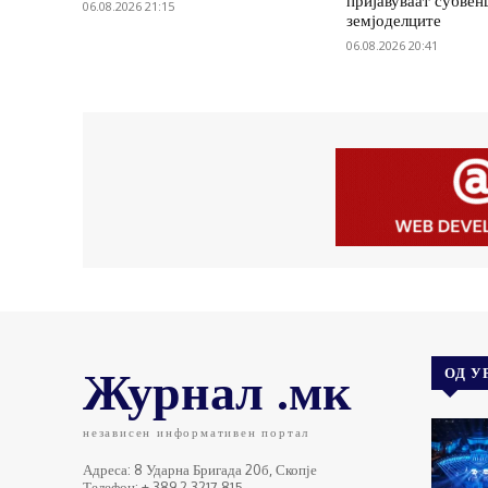
пријавуваат субвенц
06.08.2026 21:15
земјоделците
06.08.2026 20:41
Журнал .мк
ОД У
независен информативен портал
Адреса: 8 Ударна Бригада 20б, Скопје
Телефон: + 389 2 3217 815