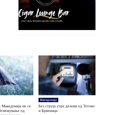
Македонија
 Македонија не се
Без струја утре делови од Тетово
 Освежување од
и Брвеница