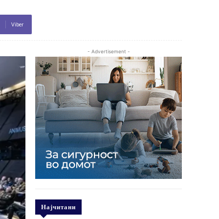
Viber
- Advertisement -
Најчитани