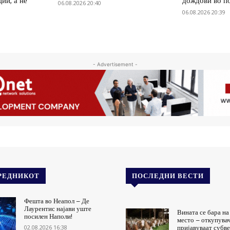
ии, а не
дождови во п
06.08.2026 20:40
06.08.2026 20:39
- Advertisement -
РЕДНИКОТ
ПОСЛЕДНИ ВЕСТИ
Фешта во Неапол – Де
Лаурентис најави уште
Вината се бара н
посилен Наполи!
место – откупува
02.08.2026 16:38
пријавуваат субве