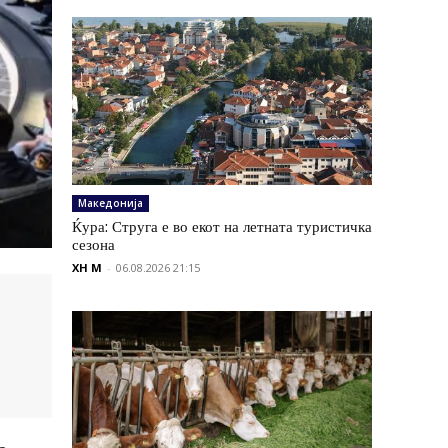
Македонија
Ќура: Струга е во екот на летната туристичка
сезона
XH M
-
06.08.2026 21:15