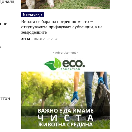
 Доналд
Македонија
Вината се бара на погрешно место –
а не
откупувачите пријавуваат субвенции, а не
земјоделците
XH M
-
06.08.2026 20:41
а
- Advertisement -
нгтон