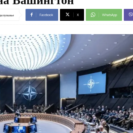
Facebook
X
WhatsApp
делување