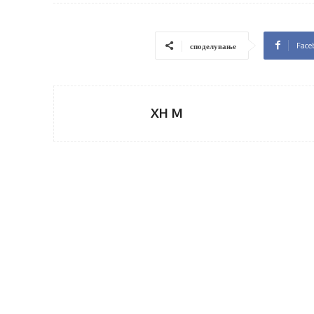
Face
споделување
XH M