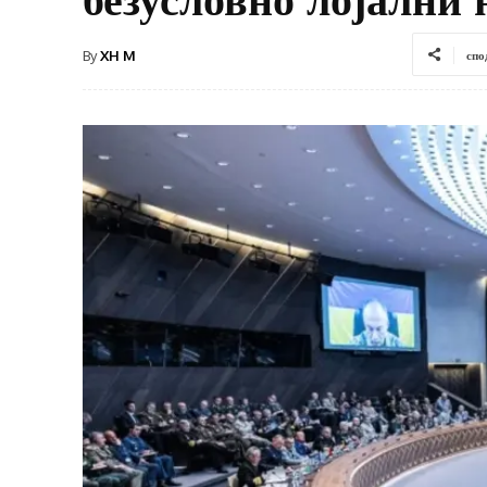
By
XH M
спо