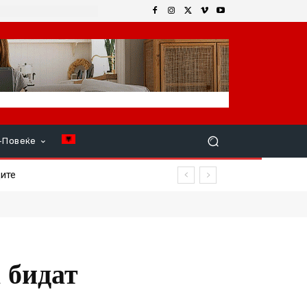
+Повеќе
е
 бидат