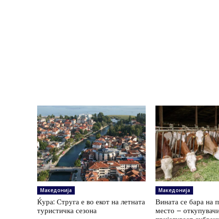
Македонија
Македонија
Ќура: Струга е во екот на летната
Вината се бара на 
туристичка сезона
место – откупувач