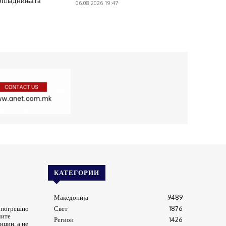
опладнињата
06.08.2026 19:47
КАТЕГОРИИ
Македонија
9489
а погрешно
Свет
1876
чите
Регион
1426
нции, а не