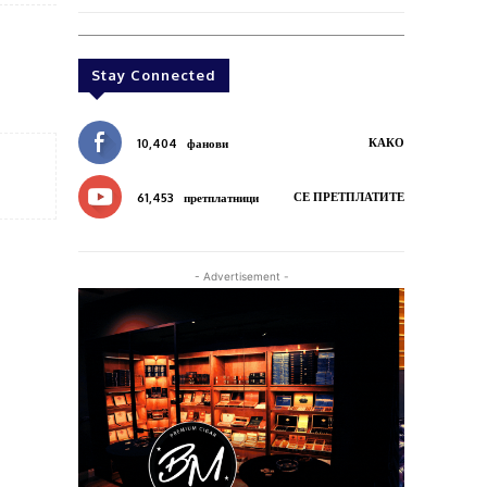
Stay Connected
КАКО
10,404
фанови
СЕ ПРЕТПЛАТИТЕ
61,453
претплатници
- Advertisement -