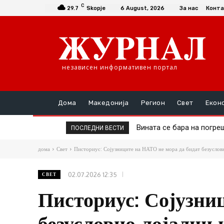
C
29.7
Skopje
6 August, 2026
За нас
Конта
независен информативен портал
Дома
Македонија
Регион
Свет
Екон
Вината се бара на погрешно
Дел од онколошката тера
ПОСЛЕДНИ ВЕСТИ
дома
Свет
Писториус: Сојузниците на НАТО не мора да бидат безуслов
02.07.2026 12:35
СВЕТ
Писториус: Сојузни
безусловно лојални