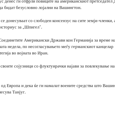
с денес ги отфрли повиците на американскиот претседател
да бидат безусловно лојални на Вашингтон.
е донесуваат со слободен консензус на сите земји-членки, 
историус за „Шпигел“.
 Соединетите Американски Држави кон Германија за време н
ната недела, по несогласувањето меѓу германскиот канцелар
гија во војната во Иран.
своите сојузници со флуктуирачки најави за повлекување на
и од Европа и дека ќе ги намалат воените средства што Ваши
несува Танјуг.