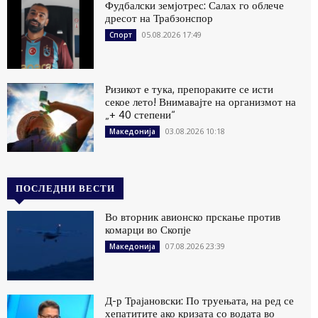
Фудбалски земјотрес: Салах го облече
дресот на Трабзонспор
05.08.2026 17:49
Спорт
Ризикот е тука, препораките се исти
секое лето! Внимавајте на организмот на
„+ 40 степени“
03.08.2026 10:18
Македонија
ПОСЛЕДНИ ВЕСТИ
Во вторник авионско прскање против
комарци во Скопје
07.08.2026 23:39
Македонија
Д-р Трајановски: По труењата, на ред се
хепатитите ако кризата со водата во