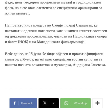
фадо, џент (модерен прогресивен метал) и традиционален
фолк, но сите овие елементи се специфично аранжирани за
жичен квинтет.
На претстојниот концерт во Скопје, покрај Саркањац, ќе
настапат и одлични вокалисти, како и жичен квинтет составен
од докажани професионалци, членови на Националната опера
и балет (НОБ) и на Македонската филхармонија.
Веќе денес, на 15 јуни, ќе биде објавен и првиот официјален
сингл од албумот, на кој како специјален гостин се појавува
нашата позната вокалистка и музичарка, Андријана Јаневска.
Facebook
X
WhatsApp