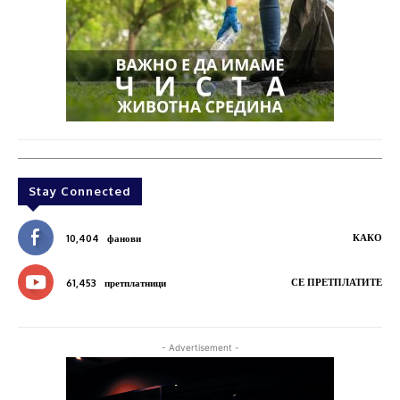
Stay Connected
КАКО
10,404
фанови
СЕ ПРЕТПЛАТИТЕ
61,453
претплатници
- Advertisement -