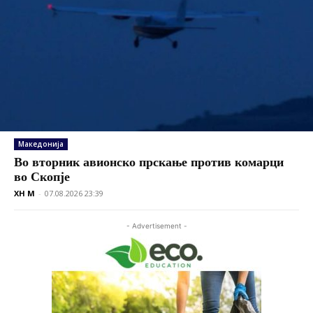
Македонија
Во вторник авионско прскање против комарци
во Скопје
XH M
-
07.08.2026 23:39
- Advertisement -