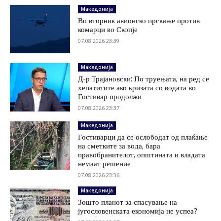
Македонија
Во вторник авионско прскање против
комарци во Скопје
07.08.2026 23:39
Македонија
Д-р Трајановски: По труењата, на ред се
хепатитите ако кризата со водата во
Гостивар продолжи
07.08.2026 23:37
Македонија
Гостиварци да се ослободат од плаќање
на сметките за вода, бара
правобранителот, општината и владата
немаат решение
07.08.2026 23:36
Македонија
Зошто планот за спасување на
југословенската економија не успеа?