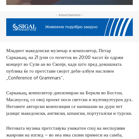
- Advertisement -
Младиот македонски музичар и композитор, Петар
Саркањац, на 21 јуни со почеток во 20:00 часот ќе одржи
концерт во Сули ан во Скопје, каде што пред домашната
публика ќе го претстави својот деби-албум насловен
„Conference of Grammars“.
Саркањац, композитор дипломиран на Беркли во Бостон,
Масачусец, со овој проект носи светски и мултикултурен дух.
Неговите авторски композиции се напишани на дури пет
јазици: македонски, англиски, шпански, португалски и турски.
Неговата музика претставува уникатен спој на неспојливи
жанрови на изглед – во неа има силни примеси на самба,