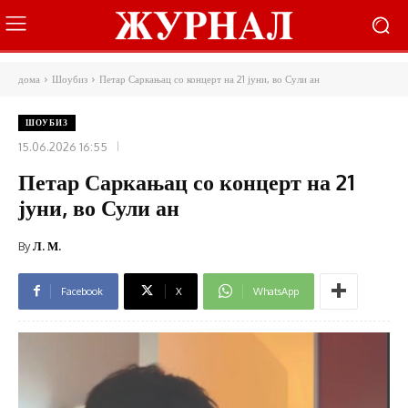
дома
Шоубиз
Петар Саркањац со концерт на 21 јуни, во Сули ан
ШОУБИЗ
15.06.2026 16:55
Петар Саркањац со концерт на 21
јуни, во Сули ан
By
Л. М.
Facebook
X
WhatsApp