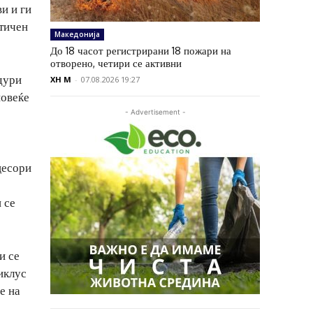
и и ги
атичен
Македонија
До 18 часот регистрирани 18 пожари на
отворено, четири се активни
 дури
XH M
-
07.08.2026 19:27
повеќе
- Advertisement -
цесори
 се
и се
иклус
е на