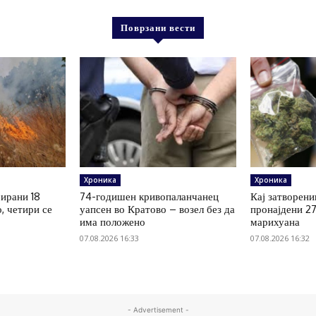
Поврзани вести
Хроника
Хроника
рирани 18
74-годишен кривопаланчанец
Кај затворени
, четири се
уапсен во Кратово – возел без да
пронајдени 2
има положено
марихуана
07.08.2026 16:33
07.08.2026 16:32
- Advertisement -