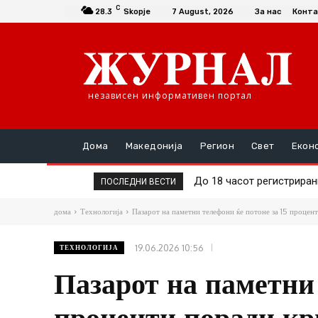
C
28.3
Skopje
7 August, 2026
За нас
Конта
независен информативен портал
Дома
Македонија
Регион
Свет
Екон
До 18 часот регистрирани 1
74-годишен кривопаланч
ПОСЛЕДНИ ВЕСТИ
дома
Технологија
Пазарот на паметни телефони ќе потоне за 15 процент
19.06.2026 10:56
ТЕХНОЛОГИЈА
Пазарот на паметни 
проценти поради кр