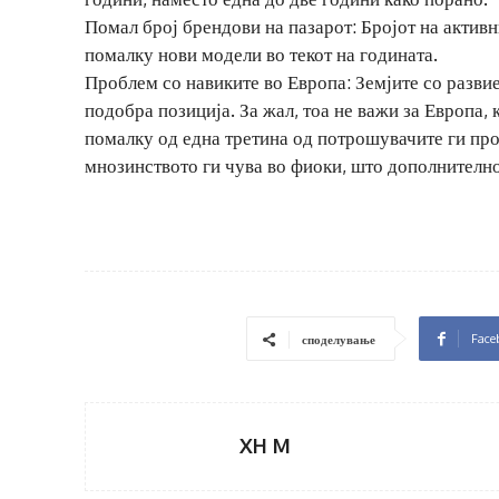
Помал број брендови на пазарот: Бројот на актив
помалку нови модели во текот на годината.
Проблем со навиките во Европа: Земјите со разви
подобра позиција. За жал, тоа не важи за Европа,
помалку од една третина од потрошувачите ги про
мнозинството ги чува во фиоки, што дополнително
Face
споделување
XH M