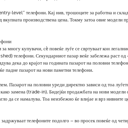
entry-level“ телефони. Кај нив, трошоците за работна и скл
д вкупната производствена цена. Токму затоа овие модели п
лефони
 за многу купувачи, сè повеќе луѓе се свртуваат кон легални
ished) телефони. Секундарниот пазар веќе забележа раст од
дува дека до крајот на годината пазарот на половни телефон
ќе падне пазарот на нови паметни телефони.
лем. Пазарот на половни уреди директно зависи од тоа луѓет
 како замена (trade-in). Бидејќи продажбата на нови модели 
гло да се намалува. Тоа неизбежно ќе влијае и врз нивните ц
 задржуваат телефоните подолго – во просек повеќе од чет