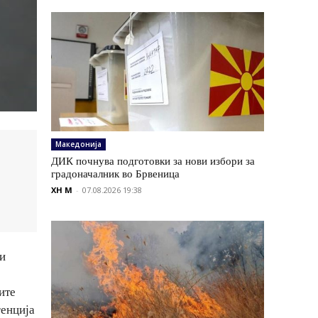
Македонија
ДИК почнува подготовки за нови избори за
градоначалник во Брвеница
XH M
-
07.08.2026 19:38
ни
ите
генција