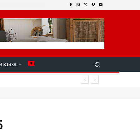
+Повеќе
5