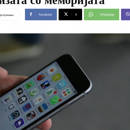
Facebook
X
WhatsApp
делување