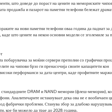
енти, што доведе до пораст на цените на мемориските чипов
ната продажба и пазарот на паметни телефони бележат драм
ораките на нови паметни телефони оваа година да паднат за
, каде што цените на некои основни модели се зголемиле за 
от
та побарувачка за моќни сервери преполни со графички про
елите на чипови брзо ги пренасочија своите капацитети кон
високи перформанси за дата-центри, каде профитните маржи
 на стандардните DRAM и NAND мемории (флеш-мемории), ко
фони. Аналитичарите истакнуваат дека ова не е вообичаен ц
н од фабрички проблеми. Станува збор за длабоко нарушувањ
и, кое би можело да трае до 2028 година.