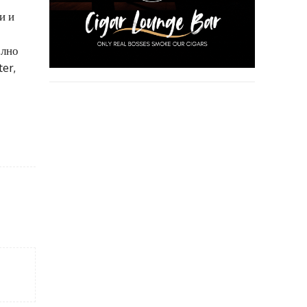
и и
елно
ter,