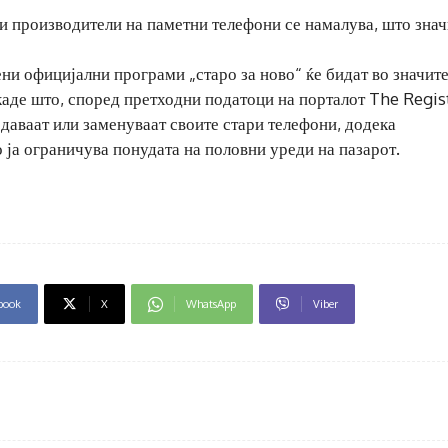
ни производители на паметни телефони се намалува, што знач
ени официјални програми „старо за ново“ ќе бидат во значит
 каде што, според претходни податоци на порталот The Regis
даваат или заменуваат своите стари телефони, додека
 ја ограничува понудата на половни уреди на пазарот.
book
X
WhatsApp
Viber