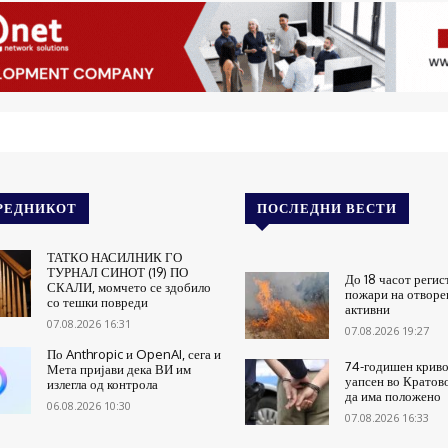
РЕДНИКОТ
ПОСЛЕДНИ ВЕСТИ
ТАТКО НАСИЛНИК ГО
ТУРНАЛ СИНОТ (19) ПО
До 18 часот регис
СКАЛИ, момчето се здобило
пожари на отворен
со тешки повреди
активни
07.08.2026 16:31
07.08.2026 19:27
По Anthropic и OpenAI, сега и
74-годишен крив
Мета пријави дека ВИ им
уапсен во Кратово
излегла од контрола
да има положено
06.08.2026 10:30
07.08.2026 16:33