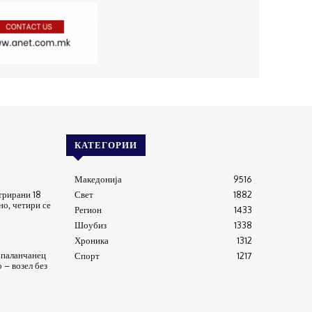
КАТЕГОРИИ
Македонија
9516
трирани 18
Свет
1882
о, четири се
Регион
1433
Шоубиз
1338
Хроника
1312
опаланчанец
Спорт
1217
 – возел без