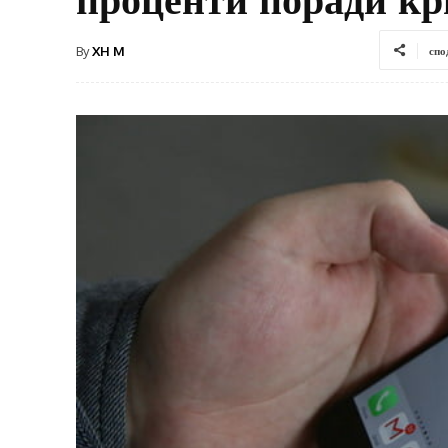
By
XH M
спо