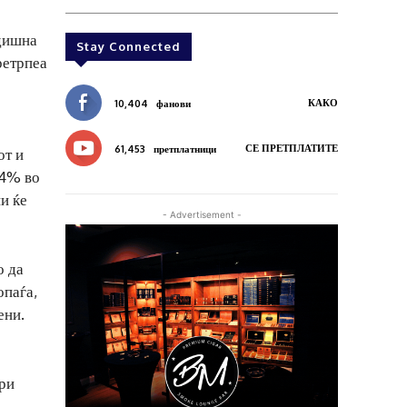
адишна
Stay Connected
ретрпеа
КАКО
10,404
фанови
СЕ ПРЕТПЛАТИТЕ
61,453
претплатници
от и
 4% во
и ќе
- Advertisement -
о да
опаѓа,
ени.
ири