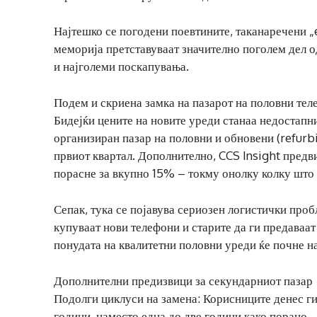
Најтешко се погодени поевтините, таканаречени „
меморија претставуваат значително поголем дел о
и најголеми поскапувања.
Подем и скриена замка на пазарот на половни те
Бидејќи цените на новите уреди станаа недостапни
организиран пазар на половни и обновени (refurb
првиот квартал. Дополнително, CCS Insight предви
порасне за вкупно 15% – токму онолку колку што 
Сепак, тука се појавува сериозен логистички проб
купуваат нови телефони и старите да ги предаваат
понудата на квалитетни половни уреди ќе почне на
Дополнителни предизвици за секундарниот пазар
Подолги циклуси на замена: Корисниците денес ги
години, наместо една до две години како порано.