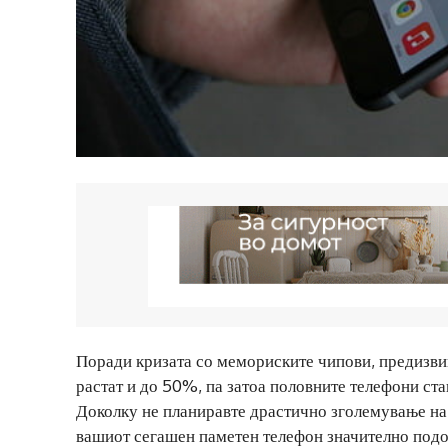
Поради кризата со мемориските чипови, предизвик
растат и до 50%, па затоа половните телефони ста
Доколку не планиравте драстично зголемување на 
вашиот сегашен паметен телефон значително подол