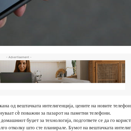
- Advertisement -
ана од вештачката интелигенција, цените на новите телефо
нуваат сè поважни за пазарот на паметни телефони.
домашниот буџет за технологија, подгответе се да го корист
го отколку што сте планирале. Бумот на вештачката интели