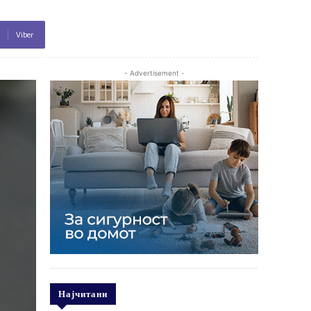
Viber
- Advertisement -
Најчитани