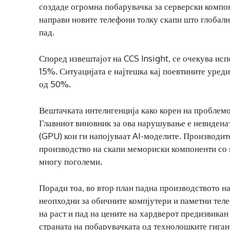
создаде огромна побарувачка за серверски компон
направи новите телефони толку скапи што глобал
пад.
Според извештајот на CCS Insight, се очекува исп
15%. Ситуацијата е најтешка кај поевтините уреди
од 50%.
Вештачката интелигенција како корен на проблем
Главниот виновник за ова нарушување е невидена
(GPU) кои ги напојуваат AI-моделите. Производит
производство на скапи мемориски компоненти со 
многу поголеми.
Поради тоа, во втор план падна производството
неопходни за обичните компјутери и паметни теле
на раст и пад на цените на хардверот предизвика
страната на побарувачката од технолошките гигант