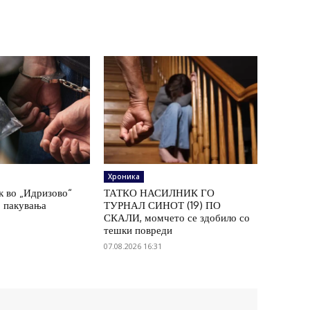
Хроника
к во „Идризово“
ТАТКО НАСИЛНИК ГО
7 пакувања
ТУРНАЛ СИНОТ (19) ПО
СКАЛИ, момчето се здобило со
тешки повреди
07.08.2026 16:31