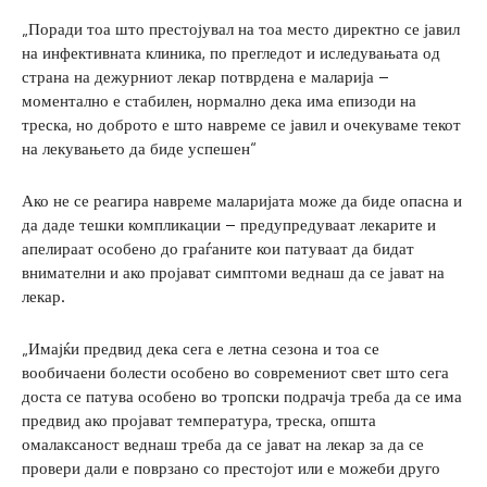
„Поради тоа што престојувал на тоа место директно се јавил
на инфективната клиника, по прегледот и иследувањата од
страна на дежурниот лекар потврдена е маларија –
моментално е стабилен, нормално дека има епизоди на
треска, но доброто е што навреме се јавил и очекуваме текот
на лекувањето да биде успешен“
Ако не се реагира навреме маларијата може да биде опасна и
да даде тешки компликации – предупредуваат лекарите и
апелираат особено до граѓаните кои патуваат да бидат
внимателни и ако пројават симптоми веднаш да се јават на
лекар.
„Имајќи предвид дека сега е летна сезона и тоа се
вообичаени болести особено во современиот свет што сега
доста се патува особено во тропски подрачја треба да се има
предвид ако пројават температура, треска, општа
омалаксаност веднаш треба да се јават на лекар за да се
провери дали е поврзано со престојот или е можеби друго