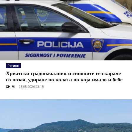
Регион
Хрватски градоначалник и синовите се скарале
со возач, удирале по колата во која имало и бебе
XH M
-
05.08.2026 23:15