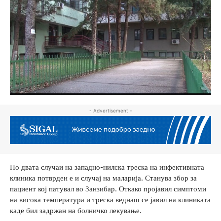
- Advertisement -
По двата случаи на западно-нилска треска на инфективната
клиника потврден е и случај на маларија. Станува збор за
пациент кој патувал во Занзибар. Откако пројавил симптоми
на висока температура и треска веднаш се јавил на клиниката
каде бил задржан на болничко лекување.