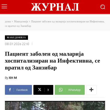
дома
Македонија
Пациент заболен од маларија хоспитализиран на Инфективна,
се вратил од Занзибар
МАКЕДОНИЈА
08.07.2026 22:10
Пациент заболен од маларија
хоспитализиран на Инфективна, се
вратил од Занзибар
By
XH M
Facebook
X
WhatsApp