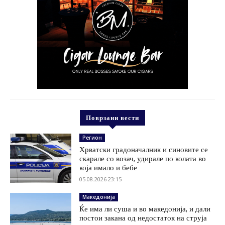
Поврзани вести
Регион
Хрватски градоначалник и синовите се
скарале со возач, удирале по колата во
која имало и бебе
05.08.2026 23:15
Македонија
Ќе има ли суша и во македонија, и дали
постои закана од недостаток на струја