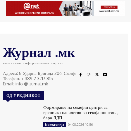
Журнал .мк
независен информативен портал
Адреса: 8 Ударна Бригада 20б, Скопје
Телефон: + 389 2 3217 815
Email: info @ zurnal.mk
ОД УРЕДНИКОТ
Формирање на семејни центри за
врсничко насилство во секоја општина,
бара ЛДП
04.08.2026 10:56
Македонија