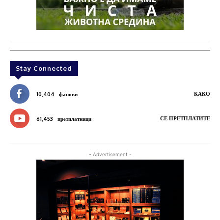
Stay Connected
КАКО
10,404
фанови
СЕ ПРЕТПЛАТИТЕ
61,453
претплатници
- Advertisement -