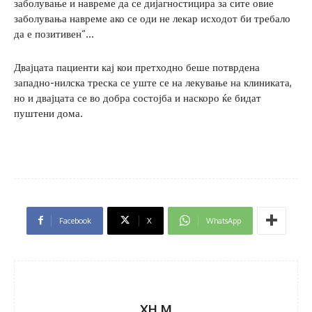
заболување и навреме да се дијагностицира за сите овие
заболувања навреме ако се оди не лекар исходот би требало
да е позитивен“…
Двајцата пациенти кај кои претходно беше потврдена
западно-нилска треска се уште се на лекување на клиниката,
но и двајцата се во добра состојба и наскоро ќе бидат
пуштени дома.
Facebook
X
WhatsApp
XH M