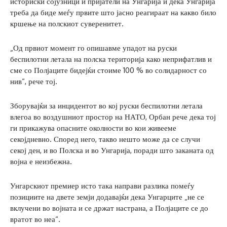
историски сојузници и пријатели на Унгарија и дека Унгарија
треба да биде меѓу првите што јасно реагираат на какво било
кршење на полскиот суверенитет.
„Од првиот момент го опишавме упадот на руски
беспилотни летала на полска територија како неприфатлив и
сме со Полјаците бидејќи стоиме 100 % во солидарност со
нив“, рече тој.
Зборувајќи за инцидентот во кој руски беспилотни летала
влегоа во воздушниот простор на НАТО, Орбан рече дека тој
ги прикажува опасните околности во кои живееме
секојдневно. Според него, такво нешто може да се случи
секој ден, и во Полска и во Унгарија, поради што заканата од
војна е неизбежна.
Унгарскиот премиер исто така направи разлика помеѓу
позициите на двете земји додавајќи дека Унгарците „не се
вклучени во војната и се држат настрана, а Полјаците се до
вратот во неа“.