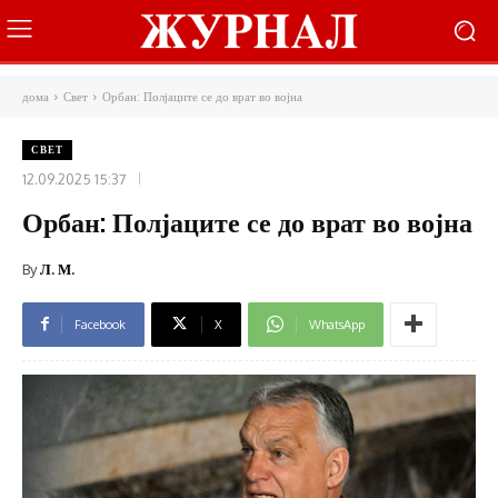
дома
Свет
Орбан: Полјаците се до врат во војна
СВЕТ
12.09.2025 15:37
Орбан: Полјаците се до врат во војна
By
Л. М.
Facebook
X
WhatsApp