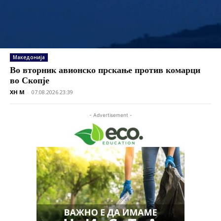
Македонија
Во вторник авионско прскање против комарци
во Скопје
XH M
-
07.08.2026 23:39
- Advertisement -