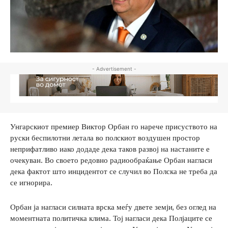
- Advertisement -
Унгарскиот премиер Виктор Орбан го нарече присуството на
руски беспилотни летала во полскиот воздушен простор
неприфатливо иако додаде дека таков развој на настаните е
очекуван. Во своето редовно радиообраќање Орбан нагласи
дека фактот што инцидентот се случил во Полска не треба да
се игнорира.
Орбан ја нагласи силната врска меѓу двете земји, без оглед на
моментната политичка клима. Тој нагласи дека Полјаците се