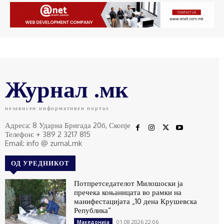
Журнал .мк
независен информативен портал
Адреса: 8 Ударна Бригада 20б, Скопје
Телефон: + 389 2 3217 815
Email: info @ zurnal.mk
ОД УРЕДНИКОТ
Потпретседателот Милошоски ја
пречека коњаницата во рамки на
манифестацијата „10 дена Крушевска
Република“
01.08.2026 22:06
Македонија