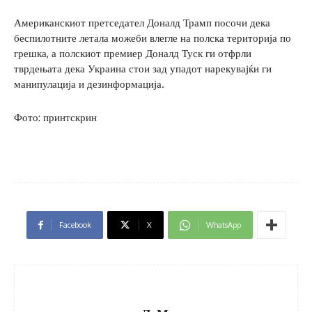
Американскиот претседател Доналд Трамп посочи дека
беспилотните летала можеби влегле на полска територија по
грешка, а полскиот премиер Доналд Туск ги отфрли
тврдењата дека Украина стои зад упадот нарекувајќи ги
манипулација и дезинформација.
Фото: принтскрин
Facebook
X
WhatsApp