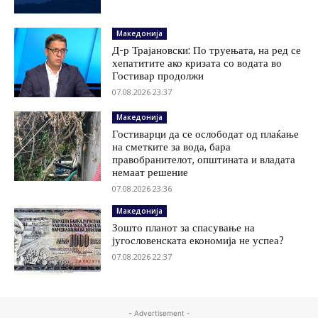
Македонија
Д-р Трајановски: По труењата, на ред се
хепатитите ако кризата со водата во
Гостивар продолжи
07.08.2026 23:37
Македонија
Гостиварци да се ослободат од плаќање
на сметките за вода, бара
правобранителот, општината и владата
немаат решение
07.08.2026 23:36
Македонија
Зошто планот за спасување на
југословенската економија не успеа?
07.08.2026 22:37
- Advertisement -