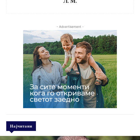
Л. М.
- Advertisement -
Најчитани