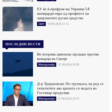
ЕУ ќе ѝ префрли ма Украина 1,4
милијарди евра од профитот на
замрзнатите руски средства
05.08.2026 21:12
Свет
ПОСЛЕДНИ ВЕСТИ
Во вторник авионско прскање против
комарци во Скопје
07.08.2026 23:39
Македонија
Д-р Трајановски: По труењата, на ред се
хепатитите ако кризата со водата во
Гостивар продолжи
07.08.2026 23:37
Македонија