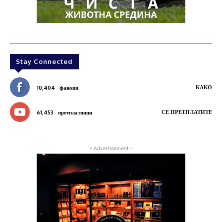
Stay Connected
КАКО
10,404
фанови
СЕ ПРЕТПЛАТИТЕ
61,453
претплатници
- Advertisement -