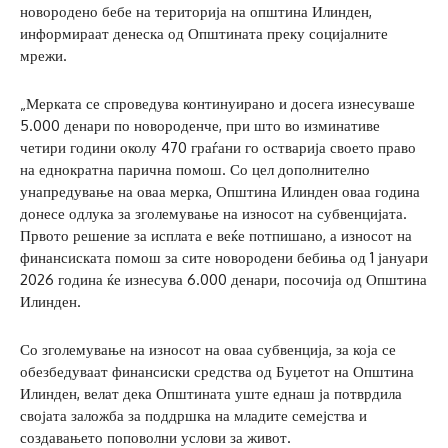
новородено бебе на територија на општина Илинден,
информираат денеска од Општината преку социјалните
мрежи.
„Мерката се спроведува континуирано и досега изнесуваше
5.000 денари по новороденче, при што во изминативе
четири години околу 470 граѓани го остварија своето право
на еднократна парична помош. Со цел дополнително
унапредување на оваа мерка, Општина Илинден оваа година
донесе одлука за зголемување на износот на субвенцијата.
Првото решение за исплата е веќе потпишано, а износот на
финансиската помош за сите новородени бебиња од 1 јануари
2026 година ќе изнесува 6.000 денари, посочија од Општина
Илинден.
Со зголемување на износот на оваа субвенција, за која се
обезбедуваат финансиски средства од Буџетот на Општина
Илинден, велат дека Општината уште еднаш ја потврдила
својата заложба за поддршка на младите семејства и
создавањето поповолни услови за живот.