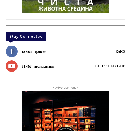
Stay Connected
КАКО
10,404
фанови
СЕ ПРЕТПЛАТИТЕ
61,453
претплатници
- Advertisement -