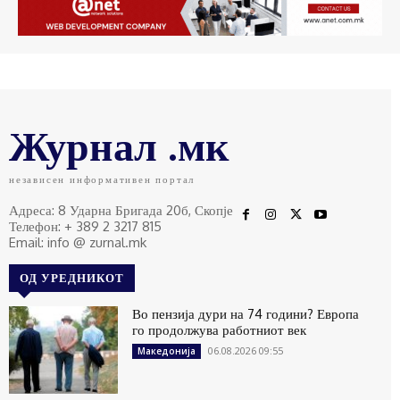
Журнал .мк
независен информативен портал
Адреса: 8 Ударна Бригада 20б, Скопје
Телефон: + 389 2 3217 815
Email: info @ zurnal.mk
ОД УРЕДНИКОТ
Во пензија дури на 74 години? Европа
го продолжува работниот век
06.08.2026 09:55
Македонија