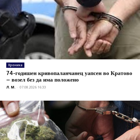
Хроника
74-годишен кривопаланчанец уапсен во Кратово
– возел без да има положено
Л. М.
-
07.08.2026 16:33