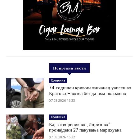
Поврзани вести
Хроника
74-годишен кривопаланчанец уапсен во
Кратово – возел без да има положено
07.08.2026 16:33
Хроника
Кај затвореник во „Идризово“
пронајдени 27 пакувања марихуана
07.08.2026 16:32