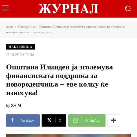
дома
Македонија
Општина Илинден ја зголемува финансиската поддршка за
новороденчиња - еве колку ќе...
МАКЕДОНИЈА
12.01.2026 15:06
Општина Илинден ја зголемува
финансиската поддршка за
новороденчиња – еве колку ќе
изнесува!
By
XH M
Facebook
X
WhatsApp