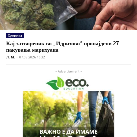
Хроника
Кај затвореник во „Идризово“ пронајдени 27
пакувања марихуана
Л. М.
-
07.08.2026 16:32
- Advertisement -