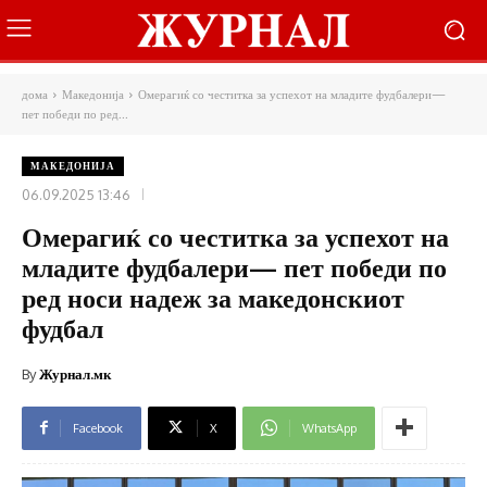
дома
Македонија
Омерагиќ со честитка за успехот на младите фудбалери—
пет победи по ред...
МАКЕДОНИЈА
06.09.2025 13:46
Омерагиќ со честитка за успехот на
младите фудбалери— пет победи по
ред носи надеж за македонскиот
фудбал
By
Журнал.мк
Facebook
X
WhatsApp