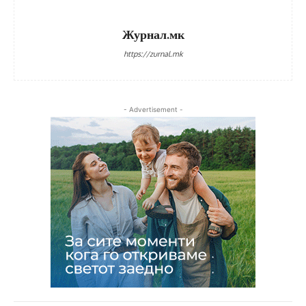
Журнал.мк
https://zurnal.mk
- Advertisement -