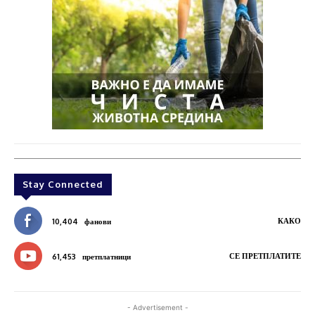
Stay Connected
КАКО
10,404
фанови
СЕ ПРЕТПЛАТИТЕ
61,453
претплатници
- Advertisement -