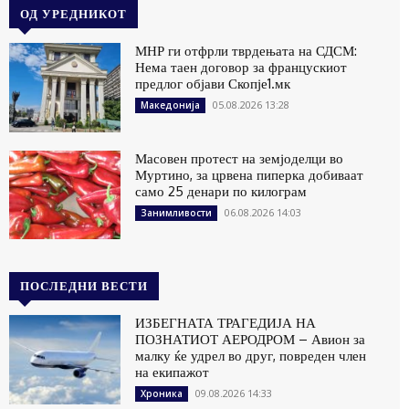
ОД УРЕДНИКОТ
МНР ги отфрли тврдењата на СДСМ:
Нема таен договор за францускиот
предлог објави Скопје1.мк
05.08.2026 13:28
Македонија
Масовен протест на земјоделци во
Муртино, за црвена пиперка добиваат
само 25 денари по килограм
06.08.2026 14:03
Занимливости
ПОСЛЕДНИ ВЕСТИ
ИЗБЕГНАТА ТРАГЕДИЈА НА
ПОЗНАТИОТ АЕРОДРОМ – Авион за
малку ќе удрел во друг, повреден член
на екипажот
09.08.2026 14:33
Хроника