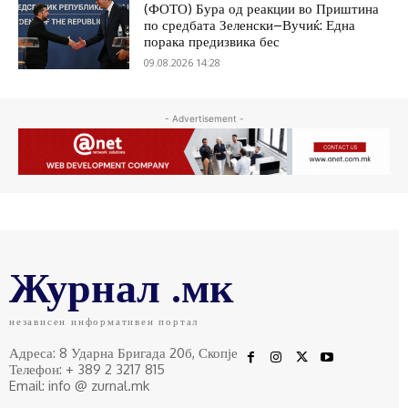
(ФОТО) Бура од реакции во Приштина
по средбата Зеленски–Вучиќ: Една
порака предизвика бес
09.08.2026 14:28
- Advertisement -
Журнал .мк
независен информативен портал
Адреса: 8 Ударна Бригада 20б, Скопје
Телефон: + 389 2 3217 815
Email: info @ zurnal.mk