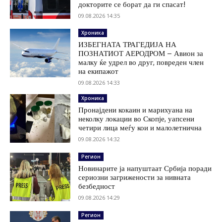
докторите се борат да ги спасат!
09.08.2026 14:35
Хроника
ИЗБЕГНАТА ТРАГЕДИЈА НА
ПОЗНАТИОТ АЕРОДРОМ – Авион за
малку ќе удрел во друг, повреден член
на екипажот
09.08.2026 14:33
Хроника
Пронајдени кокаин и марихуана на
неколку локации во Скопје, уапсени
четири лица меѓу кои и малолетнична
09.08.2026 14:32
Регион
Новинарите ја напуштаат Србија поради
сериозни загрижености за нивната
безбедност
09.08.2026 14:29
Регион