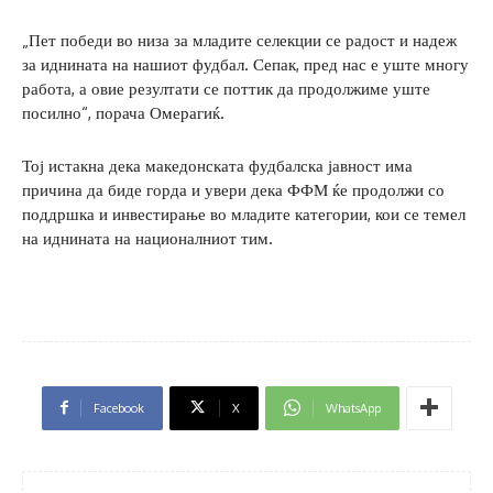
„Пет победи во низа за младите селекции се радост и надеж
за иднината на нашиот фудбал. Сепак, пред нас е уште многу
работа, а овие резултати се поттик да продолжиме уште
посилно“, порача Омерагиќ.
Тој истакна дека македонската фудбалска јавност има
причина да биде горда и увери дека ФФМ ќе продолжи со
поддршка и инвестирање во младите категории, кои се темел
на иднината на националниот тим.
Facebook
X
WhatsApp