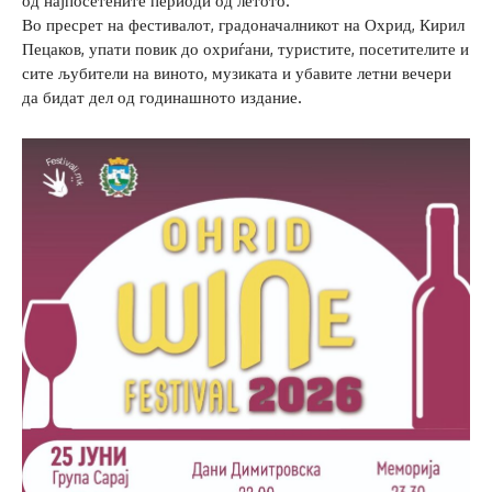
од најпосетените периоди од летото.
Во пресрет на фестивалот, градоначалникот на Охрид, Кирил
Пецаков, упати повик до охриѓани, туристите, посетителите и
сите љубители на виното, музиката и убавите летни вечери
да бидат дел од годинашното издание.