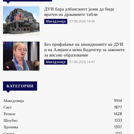
ДУИ бара албанскиот јазик да биде
вратен на државните табли
07.08.2026 14:56
Македонија
Без прифаќање на амандманите на ДУИ
и на Алијанса нема Бадентер за законите
за високо образование
07.08.2026 14:47
Македонија
КАТЕГОРИИ
Македонија
9514
Свет
1877
Регион
1428
Шоубиз
1333
Хроника
1307
Спорт
1212