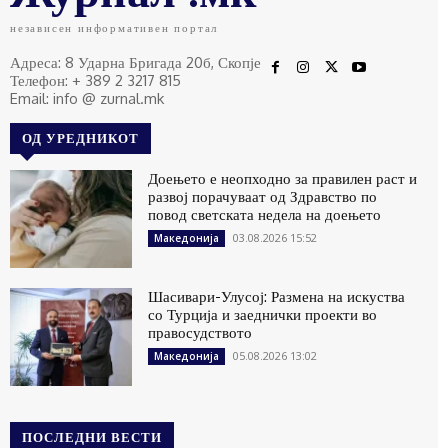
независен информативен портал
Адреса: 8 Ударна Бригада 20б, Скопје
Телефон: + 389 2 3217 815
Email: info @ zurnal.mk
ОД УРЕДНИКОТ
Доењето е неопходно за правилен раст и
развој порачуваат од Здравство по
повод светската недела на доењето
03.08.2026 15:52
Македонија
Шасивари-Улусој: Размена на искуства
со Турција и заеднички проекти во
правосудството
05.08.2026 13:02
Македонија
ПОСЛЕДНИ ВЕСТИ