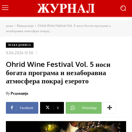
дома
Македонија
Ohrid Wine Festival Vol. 5 носи богата програма и
незаборавна атмосфера покрај...
МАКЕДОНИЈА
11.06.2026 13:50
Ohrid Wine Festival Vol. 5 носи
богата програма и незаборавна
атмосфера покрај езерото
By
Редакција
Facebook
X
WhatsApp