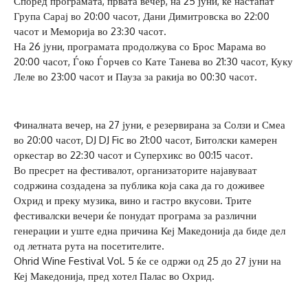
Според програмата, првата вечер, на 25 јуни, ќе настапат
Група Сарај во 20:00 часот, Дани Димитровска во 22:00
часот и Меморија во 23:30 часот.
На 26 јуни, програмата продолжува со Брос Марама во
20:00 часот, Ѓоко Ѓорчев со Кате Танева во 21:30 часот, Куку
Леле во 23:00 часот и Пауза за ракија во 00:30 часот.
Финалната вечер, на 27 јуни, е резервирана за Солзи и Смеа
во 20:00 часот, DJ DJ Fic во 21:00 часот, Битолски камерен
оркестар во 22:30 часот и Суперхикс во 00:15 часот.
Во пресрет на фестивалот, организаторите најавуваат
содржина создадена за публика која сака да го доживее
Охрид и преку музика, вино и гастро вкусови. Трите
фестивалски вечери ќе понудат програма за различни
генерации и уште една причина Кеј Македонија да биде дел
од летната рута на посетителите.
Ohrid Wine Festival Vol. 5 ќе се одржи од 25 до 27 јуни на
Кеј Македонија, пред хотел Палас во Охрид.