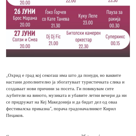
„Охрид е град кој секогаш има што да понуди, но ваквите
настани дополнително ја збогатуваат туристичката слика и
создаваат нови причини за посета. Ги повикувам сите
љубители на виното, музиката и убавите летни вечери да ни
се придружат на Кеј Македонија и да бидат дел од оваа
фестивалска приказна“, порача градоначалникот Кирил
Пецаков.