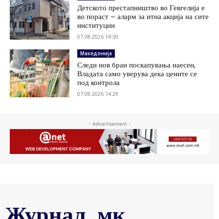
Детското престапништво во Гевгелија е
во пораст – аларм за итна акција на сите
институции
07.08.2026 14:30
Македонија
Следи нов бран поскапувања наесен,
Владата само уверува дека цените се
под контрола
07.08.2026 14:29
- Advertisement -
Журнал .мк