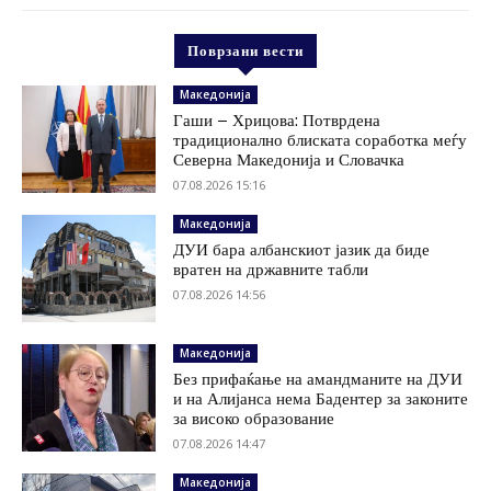
Поврзани вести
Македонија
Гаши – Хрицова: Потврдена
традиционално блиската соработка меѓу
Северна Македонија и Словачка
07.08.2026 15:16
Македонија
ДУИ бара албанскиот јазик да биде
вратен на државните табли
07.08.2026 14:56
Македонија
Без прифаќање на амандманите на ДУИ
и на Алијанса нема Бадентер за законите
за високо образование
07.08.2026 14:47
Македонија