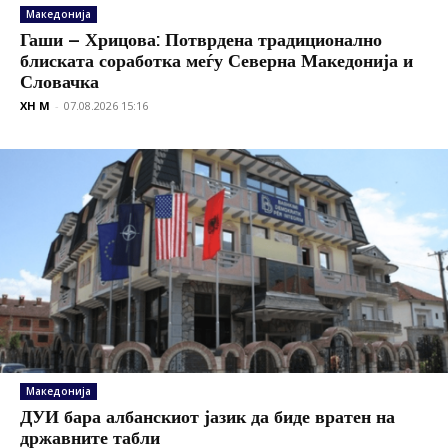
Македонија
Гаши – Хрицова: Потврдена традиционално
блиската соработка меѓу Северна Македонија и
Словачка
XH M
-
07.08.2026 15:16
Македонија
ДУИ бара албанскиот јазик да биде вратен на
државните табли