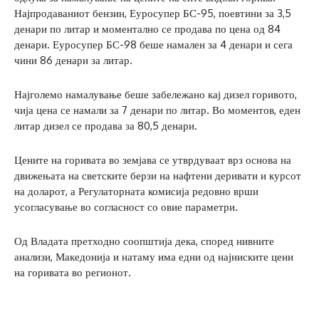
Најпродаваниот бензин, Еуросупер БС-95, поевтини за 3,5
денари по литар и моментално се продава по цена од 84
денари. Еуросупер БС-98 беше намален за 4 денари и сега
чини 86 денари за литар.
Најголемо намалување беше забележано кај дизел горивото,
чија цена се намали за 7 денари по литар. Во моментов, еден
литар дизел се продава за 80,5 денари.
Цените на горивата во земјава се утврдуваат врз основа на
движењата на светските берзи на нафтени деривати и курсот
на доларот, а Регулаторната комисија редовно врши
усогласување во согласност со овие параметри.
Од Владата претходно соопштија дека, според нивните
анализи, Македонија и натаму има едни од најниските цени
на горивата во регионот.