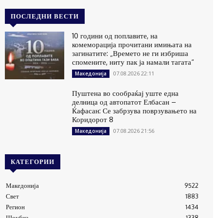
ПОСЛЕДНИ ВЕСТИ
10 години од поплавите, на
комеморација прочитани имињата на
загинатите: „Времето не ги избриша
спомените, ниту пак ја намали тагата“
07.08.2026 22:11
Македонија
Пуштена во сообраќај уште една
делница од автопатот Елбасан –
Ќафасан: Се забрзува поврзувањето на
Коридорот 8
07.08.2026 21:56
Македонија
КАТЕГОРИИ
Македонија
9522
Свет
1883
Регион
1434
Шоубиз
1338