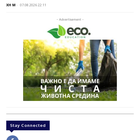
XH M
-
07.08.2026 22:11
- Advertisement -
Stay Connected