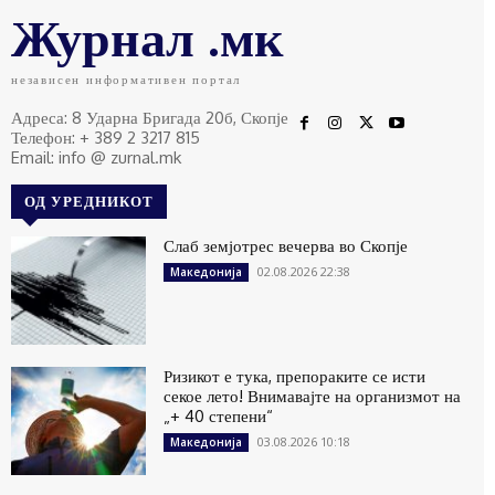
Журнал .мк
независен информативен портал
Адреса: 8 Ударна Бригада 20б, Скопје
Телефон: + 389 2 3217 815
Email: info @ zurnal.mk
ОД УРЕДНИКОТ
Слаб земјотрес вечерва во Скопје
02.08.2026 22:38
Македонија
Ризикот е тука, препораките се исти
секое лето! Внимавајте на организмот на
„+ 40 степени“
03.08.2026 10:18
Македонија