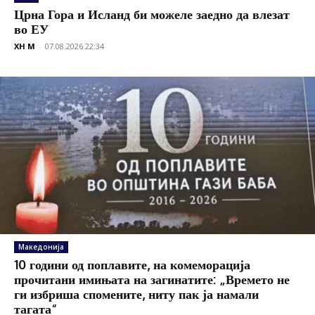
Црна Гора и Исланд би можеле заедно да влезат
во ЕУ
XH M
-
07.08.2026 22:34
Македонија
10 години од поплавите, на комеморација
прочитани имињата на загинатите: „Времето не
ги избриша спомените, ниту пак ја намали
тагата“