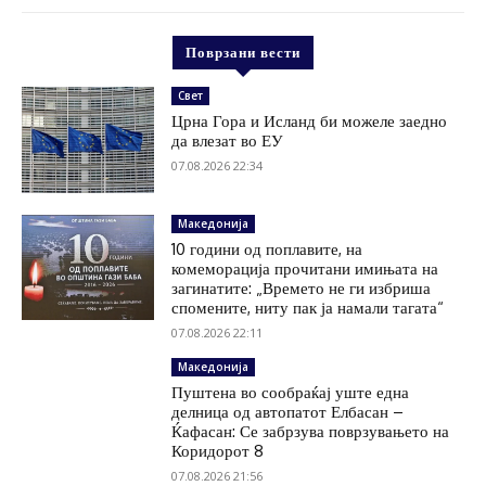
Поврзани вести
Свет
Црна Гора и Исланд би можеле заедно
да влезат во ЕУ
07.08.2026 22:34
Македонија
10 години од поплавите, на
комеморација прочитани имињата на
загинатите: „Времето не ги избриша
спомените, ниту пак ја намали тагата“
07.08.2026 22:11
Македонија
Пуштена во сообраќај уште една
делница од автопатот Елбасан –
Ќафасан: Се забрзува поврзувањето на
Коридорот 8
07.08.2026 21:56