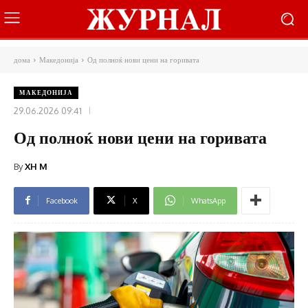
дома
Македонија
Од полноќ нови цени на горивата
МАКЕДОНИЈА
29.06.2026 09:41
Од полноќ нови цени на горивата
By
XH M
Facebook
X
WhatsApp