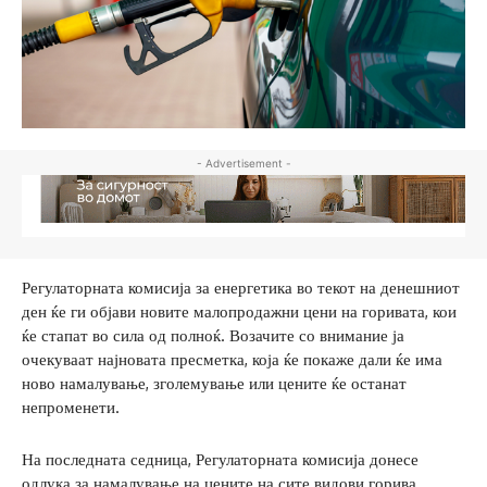
- Advertisement -
Регулаторната комисија за енергетика во текот на денешниот
ден ќе ги објави новите малопродажни цени на горивата, кои
ќе стапат во сила од полноќ. Возачите со внимание ја
очекуваат најновата пресметка, која ќе покаже дали ќе има
ново намалување, зголемување или цените ќе останат
непроменети.
На последната седница, Регулаторната комисија донесе
одлука за намалување на цените на сите видови горива.