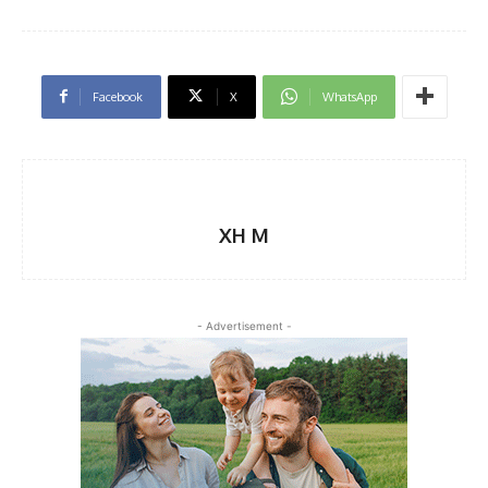
Facebook
X
WhatsApp
XH M
- Advertisement -