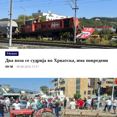
Регион
Два воза се судрија во Хрватска, има повредени
XH M
-
08.08.2026 13:37