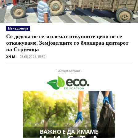
Македонија
Се додека не се зголемат откупните цени не се
откажуваме: Земјоделците го блокираа центарот
на Струмица
XH M
-
08.08.2026 13:32
- Advertisement -