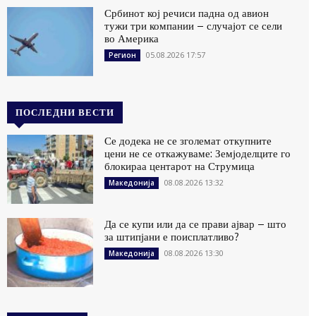
Србинот кој речиси падна од авион
тужи три компании – случајот се сели
во Америка
05.08.2026 17:57
Регион
ПОСЛЕДНИ ВЕСТИ
Се додека не се зголемат откупните
цени не се откажуваме: Земјоделците го
блокираа центарот на Струмица
08.08.2026 13:32
Македонија
Да се купи или да се прави ајвар – што
за штипјани е поисплатливо?
08.08.2026 13:30
Македонија