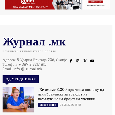
Журнал .мк
независен информативен портал
Адреса: 8 Ударна Бригада 20б, Скопје
Телефон: + 389 2 3217 815
Email: info @ zurnal.mk
ОД УРЕДНИКОТ
„Ќе имаме 3.000 првачиња помалку од
лани“: Јаневска за трендот на
намалување на бројот на ученици
06.08.2026 13:53
Македонија