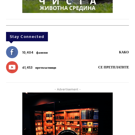
Stay Connected
КАКО
10,404
фанови
СЕ ПРЕТПЛАТИТЕ
61,453
претплатници
- Advertisement -