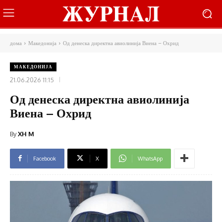
дома
Македонија
Од денеска директна авиолинија Виена – Охрид
МАКЕДОНИЈА
21.06.2026 11:15
Од денеска директна авиолинија
Виена – Охрид
By
XH M
Facebook
X
WhatsApp