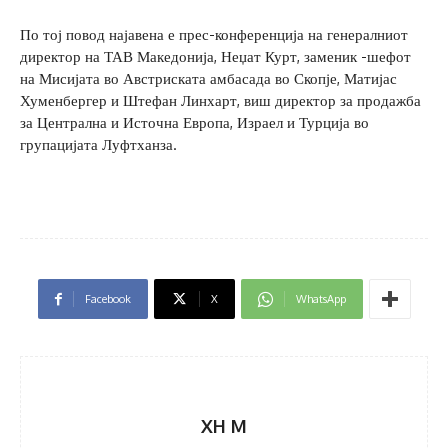
По тој повод најавена е прес-конференција на генералниот
директор на ТАВ Македонија, Неџат Курт, заменик -шефот
на Мисијата во Австриската амбасада во Скопје, Матијас
Хуменбергер и Штефан Линхарт, виш директор за продажба
за Централна и Источна Европа, Израел и Турција во
групацијата Луфтханза.
Facebook
X
WhatsApp
XH M