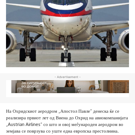
- Advertisement -
На Охридскиот аеродром „Апостол Павле“ денеска ќе се
реализира првиот лет од Виена до Охрид на авиокомпанијата
„Austrian Airlines“ со што и овој меѓународен аеродром во
земјава се поврзува со уште една европска престолнина.