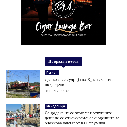
Поврзани вести
Регион
Два воза се судрија во Хрватска, има
повредени
08.08.2026 13:37
Македонија
Се додека не се зголемат откупните
цени не се откажуваме: Земјоделците го
блокираа центарот на Струмица