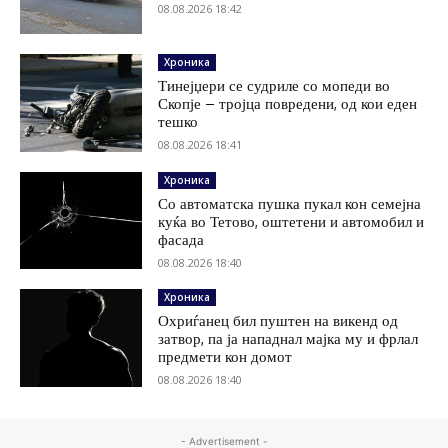
08.08.2026 18:42
Хроника
Тинејџери се судриле со мопеди во
Скопје – тројца повредени, од кои еден
тешко
08.08.2026 18:41
Хроника
Со автоматска пушка пукал кон семејна
куќа во Тетово, оштетени и автомобил и
фасада
08.08.2026 18:40
Хроника
Охриѓанец бил пуштен на викенд од
затвор, па ја нападнал мајка му и фрлал
предмети кон домот
08.08.2026 18:40
- Advertisement -