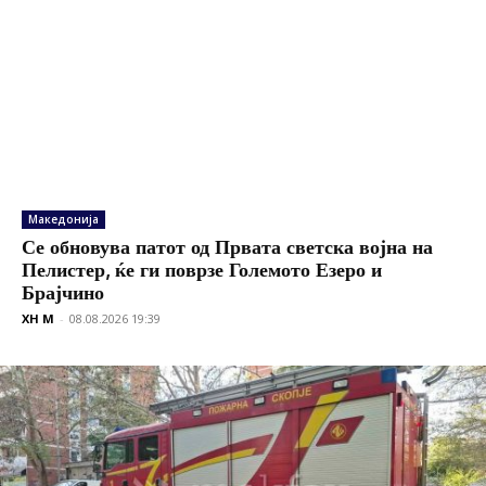
Македонија
Се обновува патот од Првата светска војна на
Пелистер, ќе ги поврзе Големото Езеро и
Брајчино
XH M
-
08.08.2026 19:39