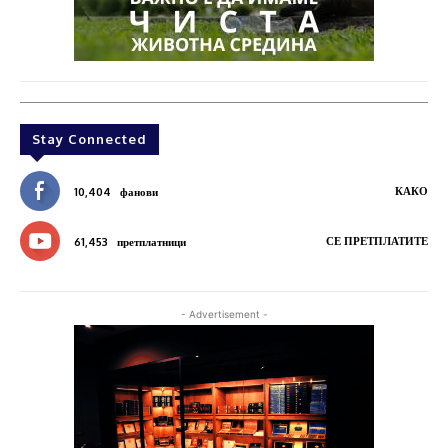
Stay Connected
КАКО
10,404
фанови
СЕ ПРЕТПЛАТИТЕ
61,453
претплатници
- Advertisement -