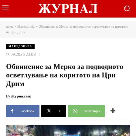
дома
Македонија
Обвинение за Мерко за подводното осветлување на коритото
на Црн Дрим
МАКЕДОНИЈА
17.09.2025 23:08
Обвинение за Мерко за подводното
осветлување на коритото на Црн
Дрим
By
Журнал.мк
Facebook
X
WhatsApp