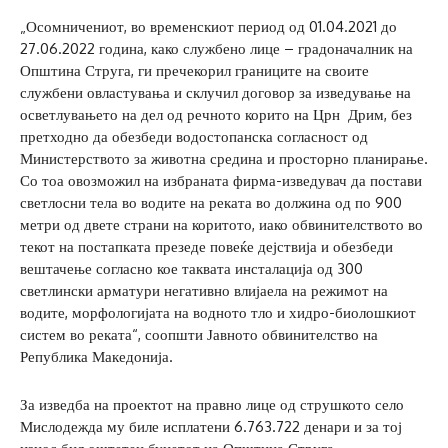
„Осомничениот, во временскиот период од 01.04.2021 до
27.06.2022 година, како службено лице – градоначалник на
Општина Струга, ги пречекорил границите на своите
службени овластувања и склучил договор за изведување на
осветлувањето на дел од речното корито на Црн Дрим, без
претходно да обезбеди водостопанска согласност од
Министерството за животна средина и просторно планирање.
Со тоа овозможил на избраната фирма-изведувач да постави
светлосни тела во водите на реката во должина од по 900
метри од двете страни на коритото, иако обвинителството во
текот на постапката презеде повеќе дејствија и обезбеди
вештачење согласно кое таквата инсталација од 300
светлински арматури негативно влијаела на режимот на
водите, морфологијата на водното тло и хидро-биолошкиот
систем во реката“, соопшти Јавното обвинителство на
Република Македонија.
За изведба на проектот на правно лице од струшкото село
Мислодежда му биле исплатени 6.763.722 денари и за тој