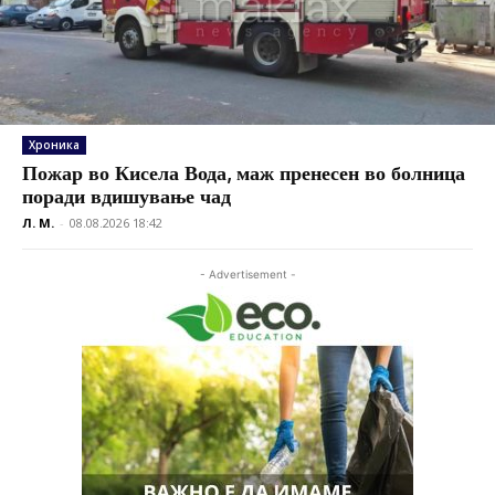
Хроника
Пожар во Кисела Вода, маж пренесен во болница
поради вдишување чад
Л. М.
-
08.08.2026 18:42
- Advertisement -