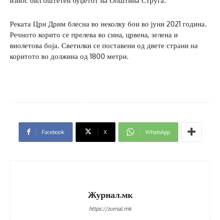
износ бил оштетен буџетот на Општина Струга.
Реката Црн Дрим блесна во неколку бои во јуни 2021 година.
Речното корито се прелева во сина, црвена, зелена и
виолетова боја. Светилки се поставени од двете страни на
коритото во должина од 1800 метри.
Facebook
X
WhatsApp
Журнал.мк
https://zurnal.mk