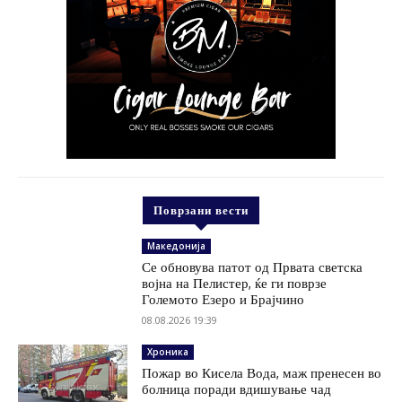
Поврзани вести
Македонија
Се обновува патот од Првата светска
војна на Пелистер, ќе ги поврзе
Големото Езеро и Брајчино
08.08.2026 19:39
Хроника
Пожар во Кисела Вода, маж пренесен во
болница поради вдишување чад