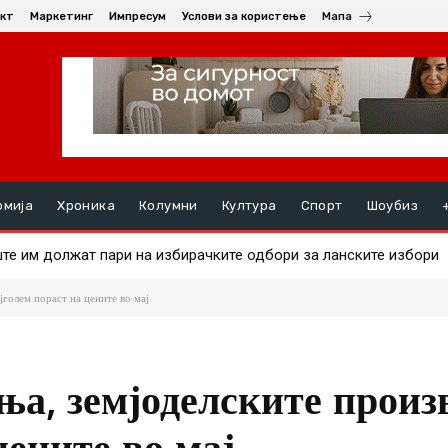
кт
Маркетинг
Импресум
Услови за користење
Мапа
омија
Хроника
Колумни
Култура
Спорт
Шоубиз
 им должат пари на избирачките одбори за ланските избори
 на златото
јголем пораст на цените во мај
ња, земјоделските произ
цените во мај