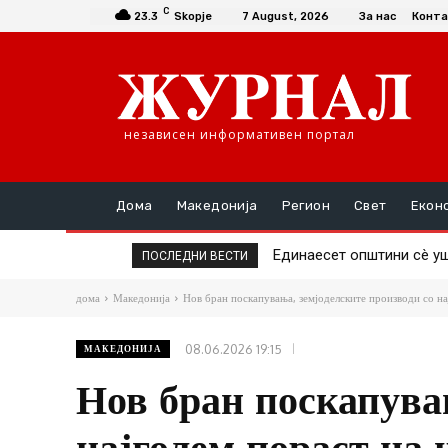
C
23.3
Skopje
7 August, 2026
За нас
Конта
независен информативен портал
Дома
Македонија
Регион
Свет
Екон
Единаесет општини сè уште
Повторно скок на цената
ПОСЛЕДНИ ВЕСТИ
дома
Македонија
Нов бран поскапувања, земјоделските производи со на
08.06.2026 19:15
МАКЕДОНИЈА
Нов бран поскапува
најголем пораст на 