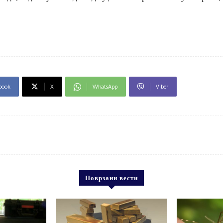
book
X
WhatsApp
Viber
Поврзани вести