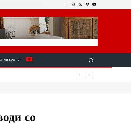
+Повеќе
води со