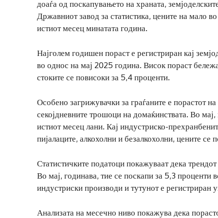
доаѓа од поскапувањето на храната, земјоделскит
Државниот завод за статистика, цените на мало во
истиот месец минатата година.
Најголем годишен пораст е регистриран кај земјод
во однос на мај 2025 година. Висок пораст бележа
стоките се повисоки за 5,4 проценти.
Особено загрижувачки за граѓаните е порастот на
секојдневните трошоци на домаќинствата. Во мај, 
истиот месец лани. Кај индустриско-прехранбенит
пијалаците, алкохолни и безалкохолни, цените се п
Статистичките податоци покажуваат дека трендот
Во мај, годинава, тие се поскапи за 5,3 проценти
индустриски производи и тутунот е регистриран у
Анализата на месечно ниво покажува дека порасто