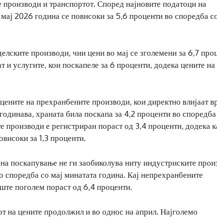
е производи и транспортот. Според најновите податоци на
 мај 2026 година се повисоки за 5,6 проценти во споредба с
елските производи, чии цени во мај се зголемени за 6,7 про
т и услугите, кои поскапеле за 6 проценти, додека цените на
 цените на прехранбените производи, кои директно влијаат в
годинава, храната била поскапа за 4,2 проценти во споредба
е производи е регистриран пораст од 3,4 проценти, додека к
овисоки за 1,3 проценти.
 на поскапување не ги заобиколува ниту индустриските прои
 во споредба со мај минатата година. Кај непрехранбените
ште поголем пораст од 6,4 проценти.
т на цените продолжил и во однос на април. Најголемо