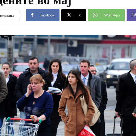
Facebook
X
WhatsApp
делување