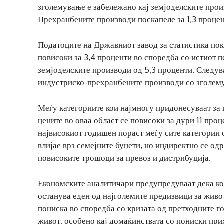
зголемување е забележано кај земјоделските произ
Прехранбените производи поскапеле за 1,3 проценти
Податоците на Државниот завод за статистика пок
повисоки за 3,4 проценти во споредба со истиот п
земјоделските производи од 5,3 проценти. Следув
индустриско-прехранбените производи со зголему
Меѓу категориите кои најмногу придонесуваат за 
цените во оваа област се повисоки за дури 11 проц
највисокиот годишен пораст меѓу сите категории 
влијае врз семејните буџети, но индиректно се од
повисоките трошоци за превоз и дистрибуција.
Економските аналитичари предупредуваат дека кон
останува еден од најголемите предизвици за живо
пониска во споредба со кризата од претходните г
живот, особено кај домаќинствата со пониски прих