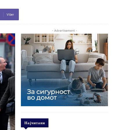
Viber
- Advertisement -
Најчитани