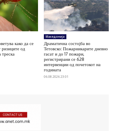
Македонија
ветува како да се
Драматична состојба во
 ризиците од
Тетовско: Пожарникарите дневно
а треска
гасат и до 17 пожари,
регистрирани се 628
интервенции од почетокот на
годината
06.08.2026 23:01