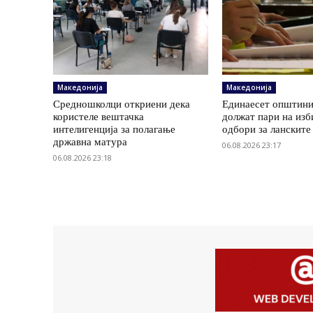
Македонија
Македонија
Средношколци откриени дека
Единаесет општини
користеле вештачка
должат пари на изб
интелигенција за полагање
одбори за ланските
државна матура
06.08.2026 23:17
06.08.2026 23:18