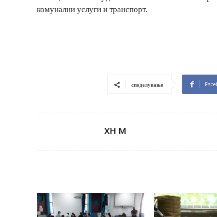
комунални услуги и транспорт.
Face
споделување
XH M