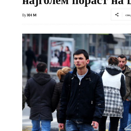
By
XH M
спо