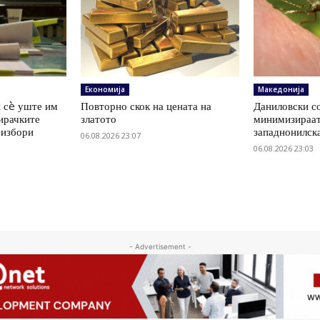
Економија
Македонија
 сè уште им
Повторно скок на цената на
Даниловски со
ирачките
златото
минимизираат
 избори
западнонилск
06.08.2026 23:07
06.08.2026 23:03
- Advertisement -