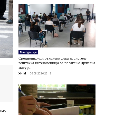
Македонија
Средношколци откриени дека користеле
вештачка интелигенција за полагање државна
матура
XH M
-
06.08.2026 23:18
таму