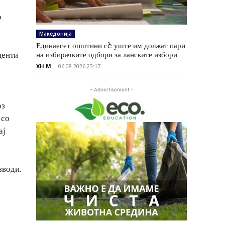
о
Македонија
Единаесет општини сè уште им должат пари
центи
на избирачките одбори за ланските избори
XH M
-
06.08.2026 23:17
- Advertisement -
рз
 со
ај
зводи.