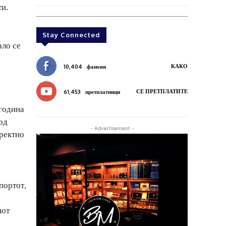
ти.
Stay Connected
ало се
КАКО
10,404
фанови
СЕ ПРЕТПЛАТИТЕ
61,453
претплатници
 година
од
- Advertisement -
иректно
портот,
иот