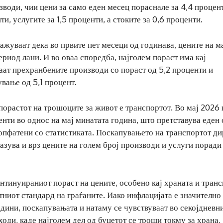
води, чии цени за само еден месец пораснале за 4,4 процен
, услугите за 1,5 проценти, а стоките за 0,6 проценти.
ажуваат дека во првите пет месеци од годинава, цените на м
ериод лани. И во оваа споредба, најголем пораст има кај
аат прехранбените производи со пораст од 5,2 проценти и
вање од 5,1 процент.
порастот на трошоците за живот е транспортот. Во мај 2026
енти во однос на мај минатата година, што претставува еден 
опфатени со статистиката. Поскапувањето на транспортот д
разува и врз цените на голем број производи и услуги поради
тинуираниот пораст на цените, особено кај храната и транс
тниот стандард на граѓаните. Иако инфлацијата е значително
одини, поскапувањата и натаму се чувствуваат во секојдневн
оди, каде најголем дел од буџетот се троши токму за храна,