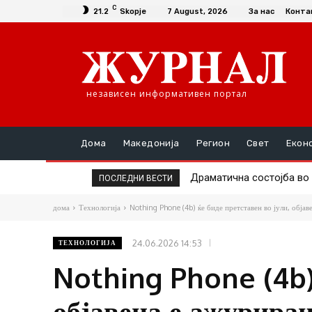
C
21.2
Skopje
7 August, 2026
За нас
Конта
независен информативен портал
Дома
Македонија
Регион
Свет
Екон
Драматична состојба во 
Средношколци откриен
ПОСЛЕДНИ ВЕСТИ
од почетокот на годинат
дома
Технологија
Nothing Phone (4b) ќе биде претставен во јули, објав
24.06.2026 14:53
ТЕХНОЛОГИЈА
Nothing Phone (4b) 
објавена е ажуриран