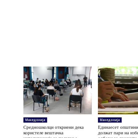
Македонија
Македонија
Средношколци откриени дека
Единаесет општини
користеле вештачка
должат пари на изб