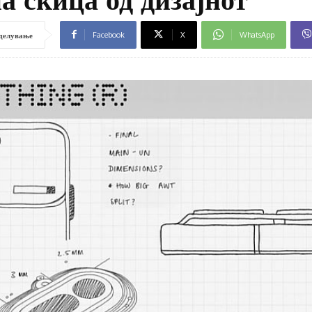
Facebook
X
WhatsApp
делување