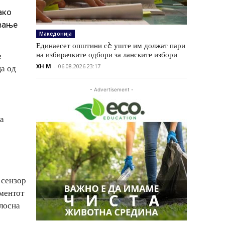
ако
ување
Македонија
Единаесет општини сè уште им должат пари
на избирачките одбори за ланските избори
е
XH M
-
06.08.2026 23:17
ца од
- Advertisement -
за
 сензор
ементот
тлосна