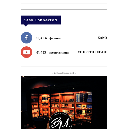
Stay Connected
КАКО
10,404
фанови
СЕ ПРЕТПЛАТИТЕ
61,453
претплатници
- Advertisement -