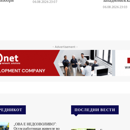
 избори
западнонилск
06.08.2026 23:07
06.08.2026 23:03
- Advertisement -
РЕДНИКОТ
ПОСЛЕДНИ ВЕСТИ
„ОВА Е НЕДОЗВОЛИВО“:
Осум работници живееле во