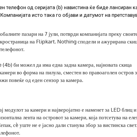
н телефон од серијата (b) навистина ќе биде лансиран к
. Компанијата исто така го објави и датумот на претстав
обалните пазари на 7 јули, потврди компанијата преку своит
кространица на Flipkart. Nothing сподели и ажурирана ски
 телефонот.
(4b) би можел да има една задна камера, најновата скица
камери во форма на пилула, сместен во правоаголен остров 
ржи повеќе од еден сензор за камера.
ј модулот за камери и најверојатно е наменет за LED блиц и
зонтална лента на островот за камери, која потсетува на ел
епак, сè уште не е јасно дали станува збор за вистинска све
елефонот.