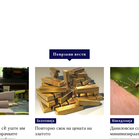
Поврзани вести
Економија
Македонија
 сè уште им
Повторно скок на цената на
Даниловски со
ирачките
златото
минимизираат