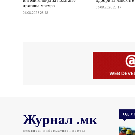
интелигенција за полагање
одбори за ланските
државна матура
06.08.2026 23:17
06.08.2026 23:18
Журнал .мк
ОД У
независен информативен портал