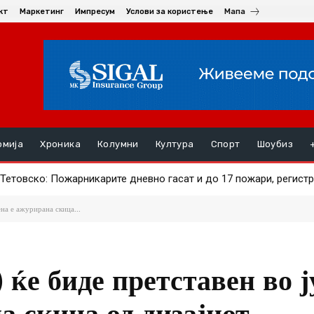
кт
Маркетинг
Импресум
Услови за користење
Мапа
омија
Хроника
Колумни
Култура
Спорт
Шоубиз
Тетовско: Пожарникарите дневно гасат и до 17 пожари, регистр
и дека користеле вештачка интелигенција за полагање државн
а
ена е ажурирана скица...
ќе биде претставен во ј
а скица од дизајнот