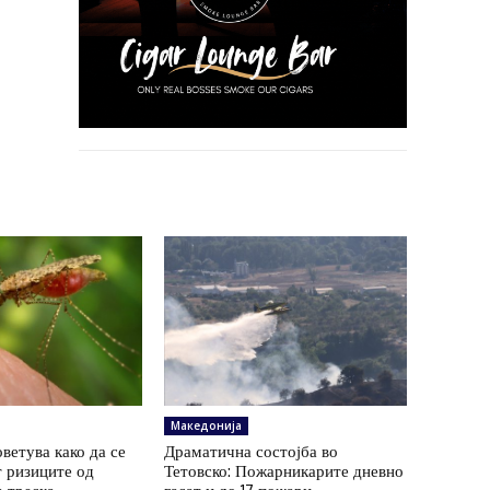
Македонија
ветува како да се
Драматична состојба во
 ризиците од
Тетовско: Пожарникарите дневно