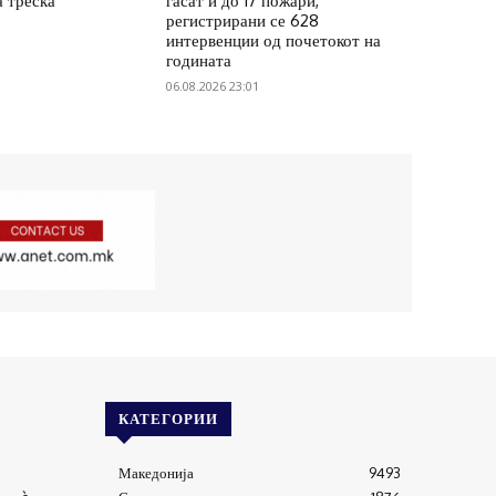
а треска
гасат и до 17 пожари,
регистрирани се 628
интервенции од почетокот на
годината
06.08.2026 23:01
КАТЕГОРИИ
Македонија
9493