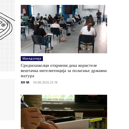
Македонија
Средношколци откриени дека користеле
вештачка интелигенција за полагање државна
матура
XH M
-
06.08.2026 23:18