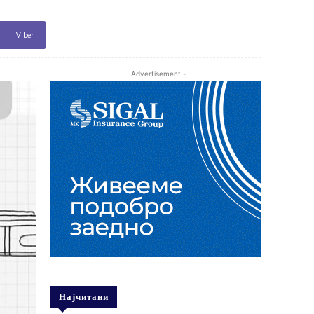
Viber
- Advertisement -
Најчитани