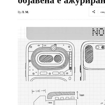
By
Л. М.
спо