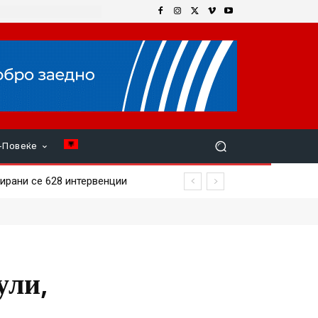
+Повеќе
ирани се 628 интервенции
а матура
ули,