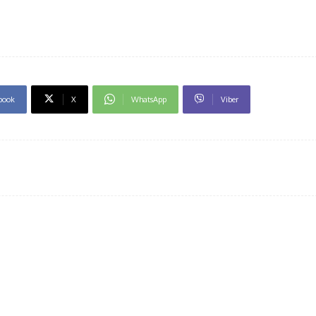
book
X
WhatsApp
Viber