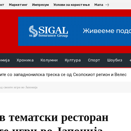
акт
Маркетинг
Импресум
Услови за користење
Мапа
омија
Хроника
Колумни
Култура
Спорт
Шоубиз
е сo западнонилска треска се од Скопскиот регион и Велес
 и синовите се скарале со возач, удирале по колата во која им
д своите игри во Јапонија
в тематски ресторан
е игри во Јапонија