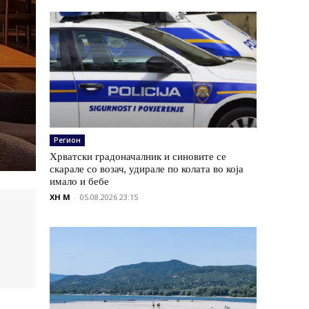
Регион
Хрватски градоначалник и синовите се
скарале со возач, удирале по колата во која
имало и бебе
XH M
-
05.08.2026 23:15