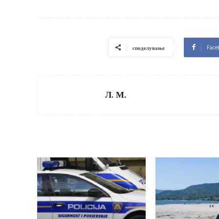
Face
споделување
Л. М.