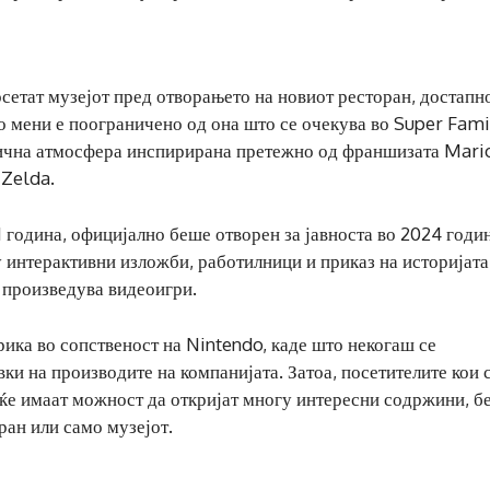
сетат музејот пред отворањето на новиот ресторан, достапно
о мени е поограничено од она што се очекува во Super Fami
лична атмосфера инспирирана претежно од франшизата Mario
 Zelda.
1 година, официјално беше отворен за јавноста во 2024 годин
у интерактивни изложби, работилници и приказ на историјата
 произведува видеоигри.
рика во сопственост на Nintendo, каде што некогаш се
ки на производите на компанијата. Затоа, посетителите кои 
 ќе имаат можност да откријат многу интересни содржини, б
ран или само музејот.