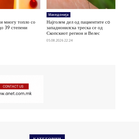
Македонија
и многу топло со
Најголем дел од пациентите сo
до 39 степени
западнонилска треска се од
Скопскиот регион и Велес
05.08.2026 22:24