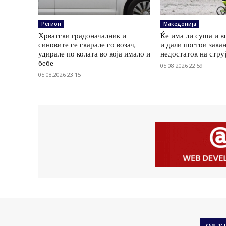
Регион
Македонија
Хрватски градоначалник и
Ќе има ли суша и в
синовите се скарале со возач,
и дали постои зака
удирале по колата во која имало и
недостаток на стру
бебе
05.08.2026 22:59
05.08.2026 23:15