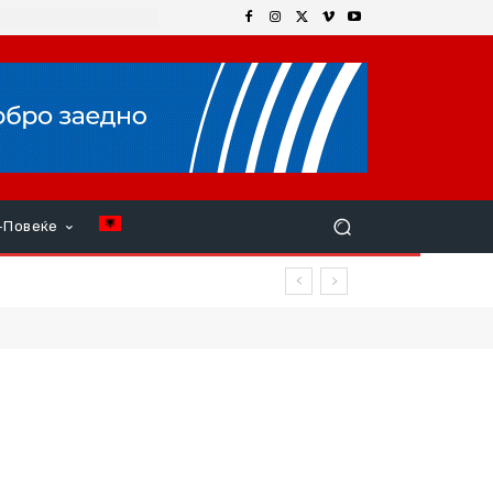
+Повеќе
ало и бебе