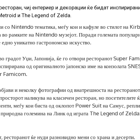
ресторан, чиј ентериер и декорации ќе бидат инспириран
troid и The Legend of Zelda.
 со Nintendo тематика, меѓу кои и кафуле во стилот на Kirb
а во рамките на Nintendo музејот. Поради големата популар
 едно уникатно гастрономско искуство.
во градот Уџи, Јапонија, ќе го отвори ресторанот Super Fam
инспирирана од оригиналното јапонско име на конзолата SNE
er Famicom.
објави и неколку фотографии од внатрешноста на ресторанот,
 просторот наликува на класичен ресторан, но посетителите ќ
нти, меѓу кои биста од оклопот Power Suit на Самус, репли
 природна големина на Линк од играта The Legend of Zelda
 ресторанот ќе нуди разновидно мени со храна и десерти.