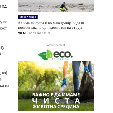
и од
Македонија
y во
Ќе има ли суша и во македонија, и дали
постои закана од недостаток на струја
ност
XH M
-
05.08.2026 22:59
- Advertisement -
ily
S –
 кој
е
ка на
: