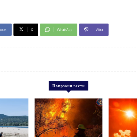
book
X
WhatsApp
Viber
Поврзани вести