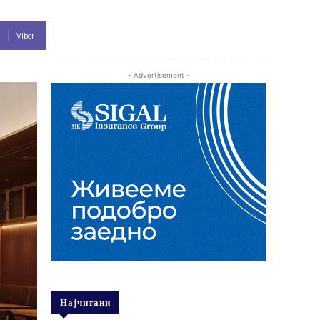
Viber
- Advertisement -
Најчитани