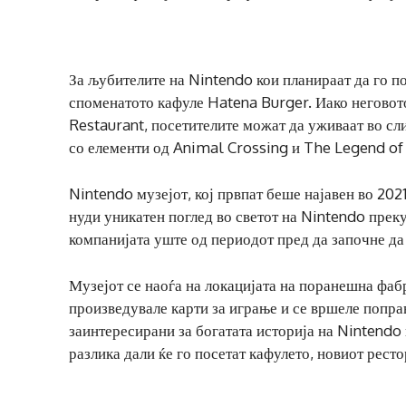
За љубителите на Nintendo кои планираат да го по
споменатото кафуле Hatena Burger. Иако неговот
Restaurant, посетителите можат да уживаат во с
со елементи од Animal Crossing и The Legend of
Nintendo музејот, кој првпат беше најавен во 202
нуди уникатен поглед во светот на Nintendo прек
компанијата уште од периодот пред да започне да
Музејот се наоѓа на локацијата на поранешна фаб
произведувале карти за играње и се вршеле поправ
заинтересирани за богатата историја на Nintendo
разлика дали ќе го посетат кафулето, новиот ресто