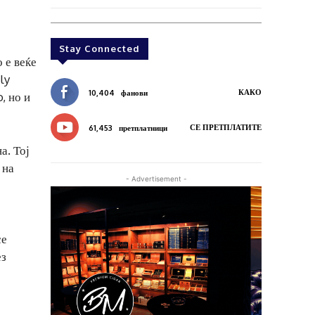
Stay Connected
 е веќе
ly
КАКО
10,404
фанови
, но и
СЕ ПРЕТПЛАТИТЕ
61,453
претплатници
а. Тој
 на
- Advertisement -
се
ез