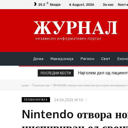
C
20.2
Skopje
6 August, 2026
За нас
Конт
независен информативен портал
Дома
Македонија
Регион
Свет
Екон
Најголем дел од пациентит
Хрватски градоначалник
ПОСЛЕДНИ ВЕСТИ
дома
Технологија
Nintendo отвора нов тематски ресторан инспириран о
24.06.2026 14:55
ТЕХНОЛОГИЈА
Nintendo отвора но
инспириран од своит