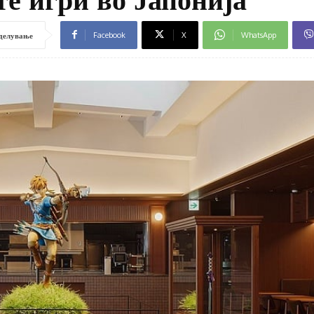
Facebook
X
WhatsApp
делување