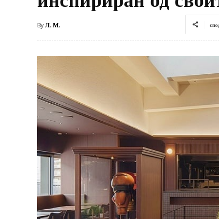
By
Л. М.
спо