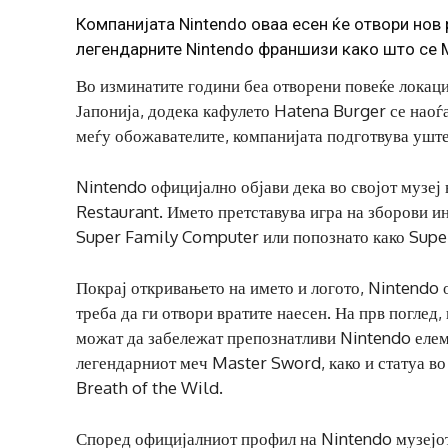
Компанијата Nintendo оваа есен ќе отвори нов 
легендарните Nintendo франшизи како што се Me
Во изминатите години беа отворени повеќе локации
Јапонија, додека кафулето Hatena Burger се наоѓ
меѓу обожавателите, компанијата подготвува уште
Nintendo официјално објави дека во својот музеј 
Restaurant. Името претставува игра на зборови 
Super Family Computer или попознато како Sup
Покрај откривањето на името и логото, Nintendo 
треба да ги отвори вратите наесен. На прв поглед,
можат да забележат препознатливи Nintendo елеме
легендарниот меч Master Sword, како и статуа во
Breath of the Wild.
Според официјалниот профил на Nintendo музејот,