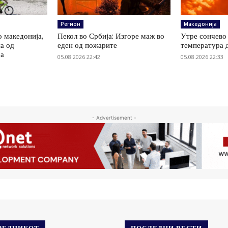
Регион
Македонија
о македонија,
Пекол во Србија: Изгоре маж во
Утре сончево 
на од
еден од пожарите
температура 
ја
05.08.2026 22:42
05.08.2026 22:33
- Advertisement -