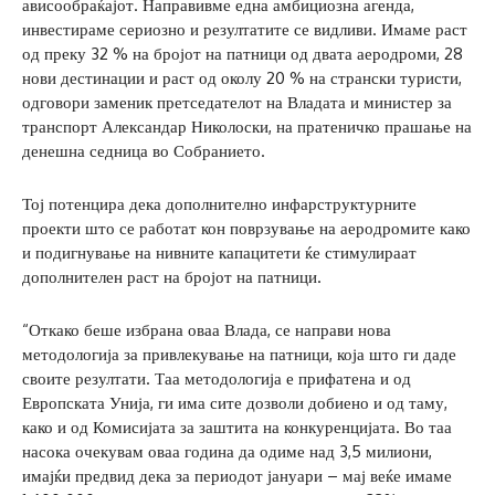
ависообраќајот. Направивме една амбициозна агенда,
инвестираме сериозно и резултатите се видливи. Имаме раст
од преку 32 % на бројот на патници од двата аеродроми, 28
нови дестинации и раст од околу 20 % на странски туристи,
одговори заменик претседателот на Владата и министер за
транспорт Александар Николоски, на пратеничко прашање на
денешна седница во Собранието.
Тој потенцира дека дополнително инфарструктурните
проекти што се работат кон поврзување на аеродромите како
и подигнување на нивните капацитети ќе стимулираат
дополнителен раст на бројот на патници.
“Откако беше избрана оваа Влада, се направи нова
методологија за привлекување на патници, која што ги даде
своите резултати. Таа методологија е прифатена и од
Европската Унија, ги има сите дозволи добиено и од таму,
како и од Комисијата за заштита на конкуренцијата. Во таа
насока очекувам оваа година да одиме над 3,5 милиони,
имајќи предвид дека за периодот јануари – мај веќе имаме