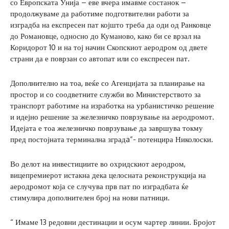
со Европската Унија – еве вчера имавме состанок –
продолжуваме да работиме подготвителни работи за
изградба на експресен пат којшто треба да оди од Ранковце
до Романовце, односно до Куманово, како би се врзал на
Коридорот 10 и на тој начин Скопскиот аеродром од двете
страни да е поврзан со автопат или со експресен пат.
Дополнително на тоа, веќе со Агенцијата за планирање на
простор и со соодветните служби во Министерството за
транспорт работиме на изработка на урбанистичко решение
и идејно решение за железничко поврзување на аеродромот.
Идејата е тоа железничко поврзување да завршува токму
пред постојната терминална зградa”- потенцира Николоски.
Во делот на инвестициите во охридскиот аеродром,
вицепремиерот истакна дека целосната реконструкција на
аеродромот која се случува прв пат по изградбата ќе
стимулира дополнителен број на нови патници.
“ Имаме 13 редовни дестинации и осум чартер линии. Бројот