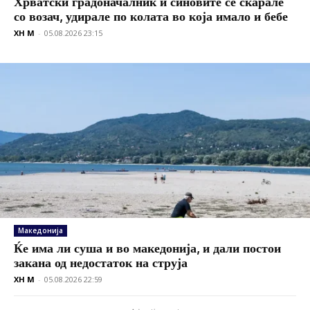
Хрватски градоначалник и синовите се скарале
со возач, удирале по колата во која имало и бебе
XH M
-
05.08.2026 23:15
Македонија
Ќе има ли суша и во македонија, и дали постои
закана од недостаток на струја
XH M
-
05.08.2026 22:59