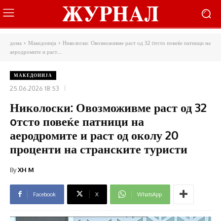
дома
Македонија
Николоски: Овозможивме раст од 32 oтсто повеќе патници на
аеродромите и раст...
МАКЕДОНИЈА
25.06.2026 18:53
Николоски: Овозможивме раст од 32
oтсто повеќе патници на
аеродромите и раст од околу 20
проценти на странските туристи
By
XH M
Facebook
X
WhatsApp