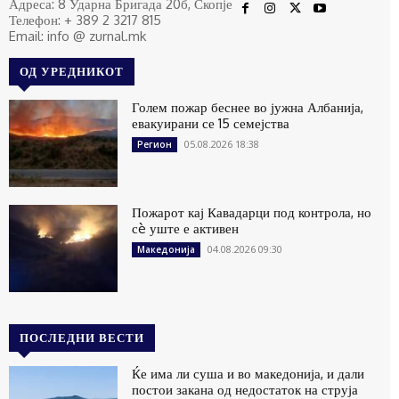
Адреса: 8 Ударна Бригада 20б, Скопје
Телефон: + 389 2 3217 815
Email: info @ zurnal.mk
ОД УРЕДНИКОТ
Голем пожар беснее во јужна Албанија,
евакуирани се 15 семејства
05.08.2026 18:38
Регион
Пожарот кај Кавадарци под контрола, но
сè уште е активен
04.08.2026 09:30
Македонија
ПОСЛЕДНИ ВЕСТИ
Ќе има ли суша и во македонија, и дали
постои закана од недостаток на струја