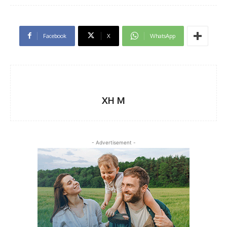
Facebook
X
WhatsApp
XH M
- Advertisement -