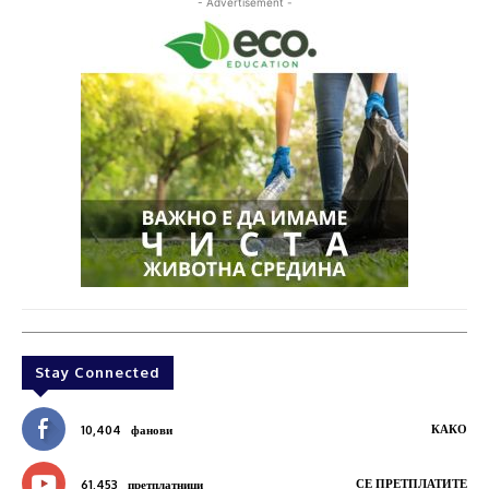
- Advertisement -
Stay Connected
КАКО
10,404
фанови
СЕ ПРЕТПЛАТИТЕ
61,453
претплатници