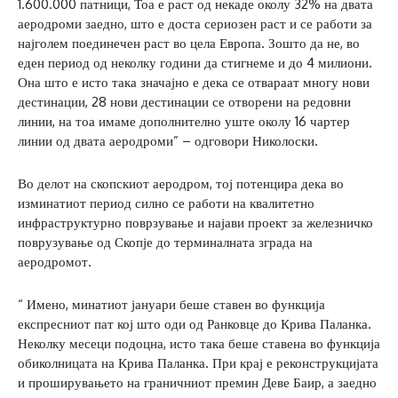
1.600.000 патници, Тоа е раст од некаде околу 32% на двата
аеродроми заедно, што е доста сериозен раст и се работи за
најголем поединечен раст во цела Европа. Зошто да не, во
еден период од неколку години да стигнеме и до 4 милиони.
Она што е исто така значајно е дека се отвараат многу нови
дестинации, 28 нови дестинации се отворени на редовни
линии, на тоа имаме дополнително уште околу 16 чартер
линии од двата аеродроми” – одговори Николоски.
Во делот на скопскиот аеродром, тој потенцира дека во
изминатиот период силно се работи на квалитетно
инфраструктурно поврзување и најави проект за железничко
поврузување од Скопје до терминалната зграда на
аеродромот.
“ Имено, минатиот јануари беше ставен во функција
експресниот пат кој што оди од Ранковце до Крива Паланка.
Неколку месеци подоцна, исто така беше ставена во функција
обиколницата на Крива Паланка. При крај е реконструкцијата
и проширувањето на граничниот премин Деве Баир, а заедно