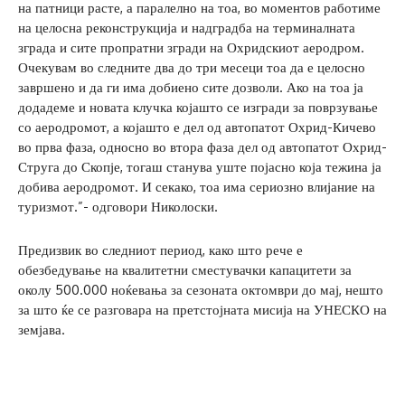
на патници расте, а паралелно на тоа, во моментов работиме
на целосна реконструкција и надградба на терминалната
зграда и сите пропратни згради на Охридскиот аеродром.
Очекувам во следните два до три месеци тоа да е целосно
завршено и да ги има добиено сите дозволи. Ако на тоа ја
додадеме и новата клучка којашто се изгради за поврзување
со аеродромот, а којашто е дел од автопатот Охрид-Кичево
во прва фаза, односно во втора фаза дел од автопатот Охрид-
Струга до Скопје, тогаш станува уште појасно која тежина ја
добива аеродромот. И секако, тоа има сериозно влијание на
туризмот.”- одговори Николоски.
Предизвик во следниот период, како што рече е
обезбедување на квалитетни сместувачки капацитети за
околу 500.000 ноќевања за сезоната октомври до мај, нешто
за што ќе се разговара на претстојната мисија на УНЕСКО на
земјава.